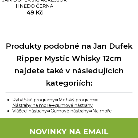
HNĚDO ČERNÁ
49 Kč
Produkty podobné na Jan Dufek
Ripper Mystic Whisky 12cm
najdete také v následujících
kategoriích:
Rybářské programy
Mořský program
Nástrahy na moře
gumové nástrahy
Vláčecí nástrahy
Gumové nástrahy
Na moře
NOVINKY NA EMAIL