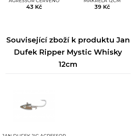
AGRESSOR ČERVENO
MAKRELA 12CM
ČERNÁ
43 Kč
39 Kč
Související zboží k produktu Jan
Dufek Ripper Mystic Whisky
12cm
JAN DUFEK JIG AGRESSOR