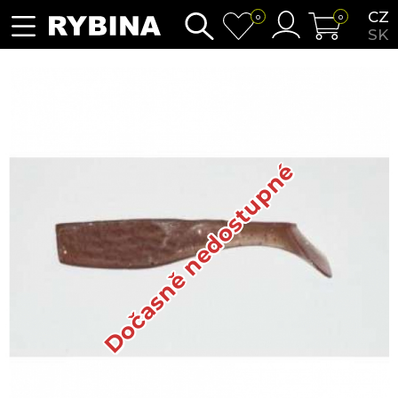
CZ
0
0
SK
Dočasně nedostupné