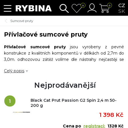
CZ
0
0
SK
Sumcové pruty
Přívlačové sumcové pruty
Přívlačové sumcové pruty
jsou vyrobeny z pevné
konstrukce z kvalitních komponentů v délkách od 2,7m do
3,0m. odhozovou zátěž volíme dle nástrahy nejčastěji se
používají pruty se zátěží od 100g do 200g. Tyto pruty jsou
Celý popis
navrženy tak, aby zvládly boj s těmi největšími
sladkovodními rybami, tedy sumci.
Sumcové přívlačové
Nejprodávanější
pruty
se většinou vyrábí ve dvoudílné verzi.
Black Cat Prut Passion G2 Spin 2,4 m 50-
1
200 g
1 398 Kč
Cena po
registraci:
1328 Kč