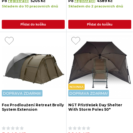
Po
registraci:
5205 Kč
Po
registraci:
4589 Kč
Skladem do 10 pracovních dnů
Skladem do 2 pracovních dnů
Přidat do košíku
Přidat do košíku
NOVINKA
DOPRAVA ZDARMA!
DOPRAVA ZDARMA!
Fox Prodloužení Retreat Brolly
NGT Přístřešek Day Shelter
System Extension
With Storm Poles 50"