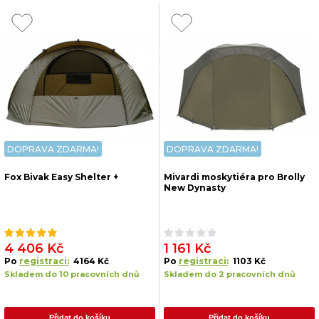
V nabídce naleznete jak otevřené, tak i plně uzavíratelné
brolly i velkých rozměrů. Vybrané modely jsou
vybaveny předními panely v podobě moskytiéry nebo
průhledné slídy.
Vybírat můžete z nabídky prověřených výrobců, jako je: Fox,
Prologic, Mivardi.
DOPRAVA ZDARMA!
DOPRAVA ZDARMA!
Fox Bivak Easy Shelter +
Mivardi moskytiéra pro Brolly
New Dynasty
4 406 Kč
1 161 Kč
Po
registraci:
4164 Kč
Po
registraci:
1103 Kč
Skladem do 10 pracovních dnů
Skladem do 2 pracovních dnů
Přidat do košíku
Přidat do košíku