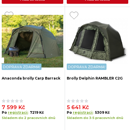
DOPRAVA ZDARMA!
DOPRAVA ZDARMA!
Anaconda brolly Carp Barrack
Brolly Delphin RAMBLER C2G
7 599 Kč
5 641 Kč
Po
registraci:
7219 Kč
Po
registraci:
5309 Kč
Skladem do 2 pracovních dnů
Skladem do 3-5 pracovních dnů