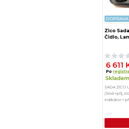
DOPRAVA
Zico Sada 
Čidlo, La
6 611 
Po
registra
Skladem
SADA ZICO U
(3ind.+příj.,
indikátor + p