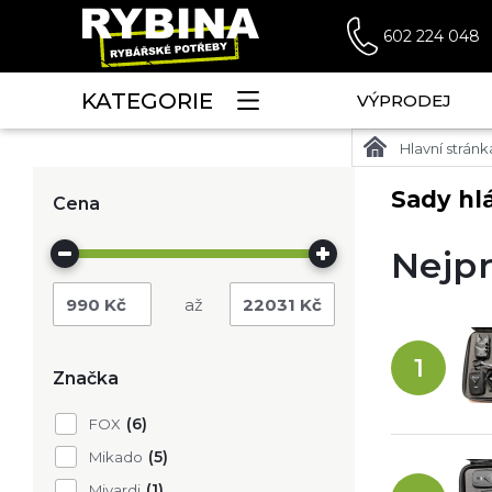
602 224 048
KATEGORIE
VÝPRODEJ
Hlavní stránk
Sady hl
Cena
Nejpr
990
Kč
22031
Kč
1
Značka
(6)
FOX
(5)
Mikado
(1)
Mivardi