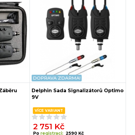
DOPRAVA ZDARMA!
 Záběru
Delphin Sada Signalizátorů Optimo
9V
VÍCE VARIANT
2 751 Kč
Po
registraci:
2590 Kč