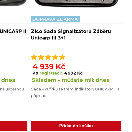
DOPRAVA ZDARMA!
UNICARP II
Zico Sada Signalizátoru Záběru
Unicarp III 3+1
4 939 Kč
Po
registraci:
4692 Kč
 dnes
Skladem - můžete mít dnes
 na úspěšnou
Sada v kufírku se třemi indikátory UNICARP III a
přijímač
Přidat do košíku