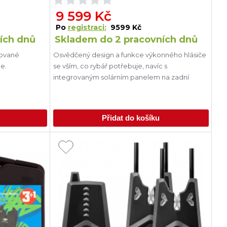
9 599 Kč
Po
registraci:
9599 Kč
ích dnů
Skladem do 2 pracovních dnů
nované
Osvědčený design a funkce výkonného hlásiče
e.
se vším, co rybář potřebuje, navíc s
integrovaným solárním panelem na zadní
Přidat do košíku