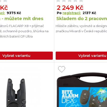
 Kč
2 249 Kč
ci:
9375 Kč
Po
registraci:
2137 Kč
 - můžete mít dnes
Skladem do 2 pracovn
zátorů FLACARP X8 + přijímač
Hlásiče záběru, vyvinuté a desig
, ochranné pouzdro, šňůrka na
značkou Mivardi v České republic
itních baterií GP Ultra
Vybrat variantu
Vybrat variantu