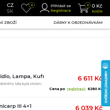
CZ
0
Kč
0
Přihlásit se
0
SK
Registrace
Košík
NÍ ZBOŽÍ
DÁRKY K OBJEDNÁVKÁM
Čidlo, Lampa, Kufr
6 611 Kč
Do jeho originálně řešeného, kompaktního a voděodolného těla byla vložena elektronika té nejlepší kvality. Dvojitá kontrola výroby nám dovoluje poskytnout tříletou záruku, což řadí tento výrobek do vy
Cena po
registraci:
6280 Kč
icarp III 4+1
6 039 Kč