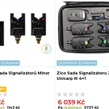
 ZDARMA!
DOPRAVA ZDARMA!
ada Signalizátorů Minor
Zico Sada Signalizátoru
Unicarp III 4+1
ANT
Kč
6 039 Kč
ci:
1143 Kč
Po
registraci:
5737 Kč