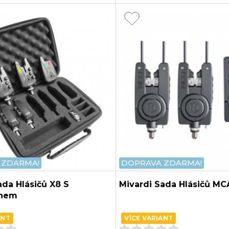
 ZDARMA!
DOPRAVA ZDARMA!
ada Hlásičů X8 S
Mivardi Sada Hlásičů MC
chem
ANT
VÍCE VARIANT