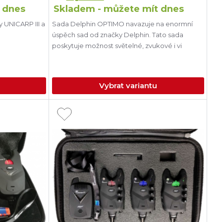
 dnes
Skladem - můžete mít dnes
y UNICARP III a
Sada Delphin OPTIMO navazuje na enormní
úspěch sad od značky Delphin. Tato sada
poskytuje možnost světelné, zvukové i vi
Vybrat variantu