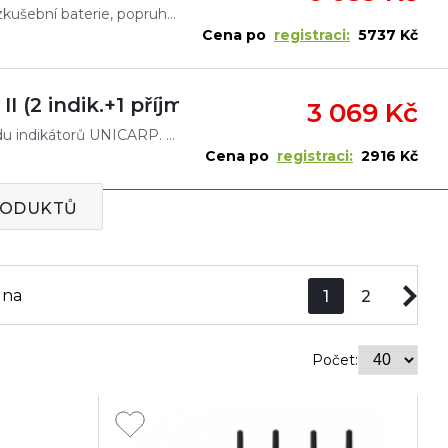
Sada v kufříku indikátory UNICARP III a přijímač + zkušební baterie, popruh na krk, držák přijímače na opasek. Nový model UNICARP III s možností volby barvy navazuje na úspěšnou řadu indikátorů U
Cena po
registraci:
5737 Kč
 (2 indik.+1 příjm.+kufřík)
3 069 Kč
Nový model UNICARP II navazuje na úspěšnou řadu indikátorů UNICARP. Do jeho originálně řešeného, kompaktního a voděodolného těla byla vložena elektronika té nejlepší kvality. Dvojitá kontrola výroby n
Cena po
registraci:
2916 Kč
RODUKTŮ
ena
1
2
Počet: