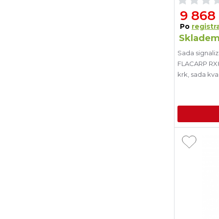
9 868
Po
registra
Skladem
Sada signali
FLACARP RX8
krk, sada kval