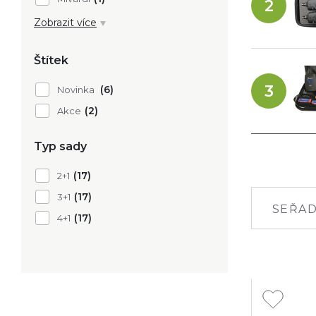
2
(1)
Starbaits
Zobrazit více
Štítek
3
(6)
Novinka
(2)
Akce
Typ sady
(17)
2+1
(17)
3+1
SEŘAD
(17)
4+1