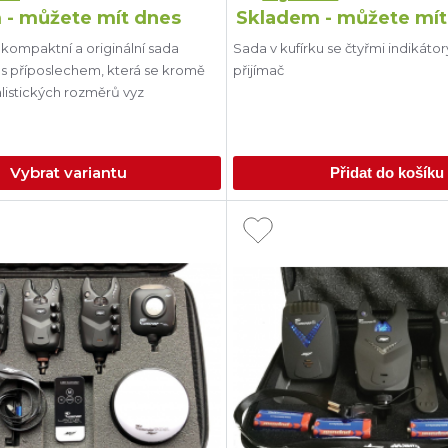
 - můžete mít dnes
Skladem - můžete mít
 kompaktní a originální sada
Sada v kufírku se čtyřmi indikátor
ů s příposlechem, která se kromě
přijímač
listických rozměrů vyz
Vybrat variantu
Přidat do košíku