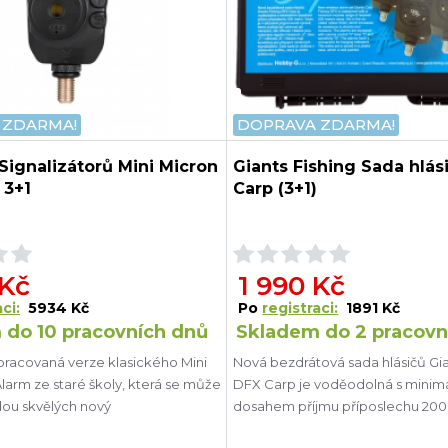
 ZDARMA!
DOPRAVA ZDARMA!
Signalizátorů Mini Micron
Giants Fishing Sada hlás
 3+1
Carp (3+1)
 Kč
1 990 Kč
ci:
5934 Kč
Po
registraci:
1891 Kč
 do 10 pracovních dnů
Skladem do 2 pracovn
racovaná verze klasického Mini
Nová bezdrátová sada hlásičů Gia
larm ze staré školy, která se může
DFX Carp je voděodolná s minim
dou skvělých nový
dosahem příjmu příposlechu 200