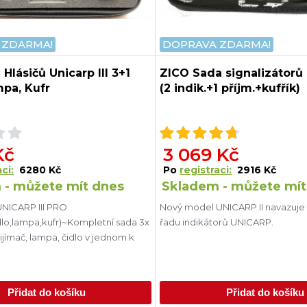
 ZDARMA!
DOPRAVA ZDARMA!
Hlásičů Unicarp III 3+1
ZICO Sada signalizátorů 
mpa, Kufr
(2 indik.+1 příjm.+kufřík)
Kč
3 069 Kč
ci:
6280 Kč
Po
registraci:
2916 Kč
 - můžete mít dnes
Skladem - můžete mít
NICARP III PRO
Nový model UNICARP II navazuje
čidlo,lampa,kufr)~Kompletní sada 3x
řadu indikátorů UNICARP.
řijímač, lampa, čidlo v jednom k
Přidat do košíku
Přidat do košíku