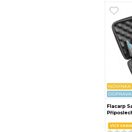
NOVINKA
DOPRAVA
Flacarp S
Příposle
VÍCE VARI