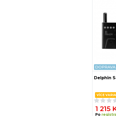
DOPRAVA
Delphin S
VÍCE VARI
1 215 
Po
registra