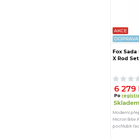
AKCE
DOPRAVA
Fox Sada 
X Rod Set
6 279
Po
registra
Skladem
Moderní přep
Micron Bite A
pochlubit řa