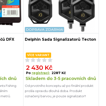
DOPRAVA ZDARMA!
ičů DFX
Delphin Sada Signalizatorů Tecton
VÍCE VARIANT
2 430 Kč
Po
registraci:
2287 Kč
ích dnů
Skladem do 3-5 pracovních dnů
nts Fishing
Od prvotního konceptu až po finální produkt
álním
prošla opravdu dlouhá doba. Produkt
 metrů.
označený barvou, je pouze signalizator!!