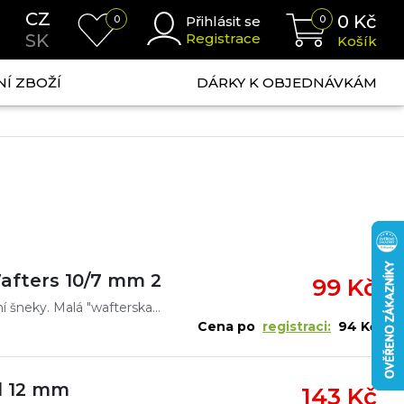
CZ
0
Kč
0
Přihlásit se
0
SK
Registrace
Košík
NÍ ZBOŽÍ
DÁRKY K OBJEDNÁVKÁM
Wafters 10/7 mm 25 ml
99 Kč
Inovativní nástraha připomínající drobné sladkovodní šneky. Malá "wafterska", balancující na dně, nad krmením a method krmítkem. Pod hladinou se přirozeně naklání s pohyby vody. Mini šnek má tvar
Cena po
registraci:
94 Kč
l 12 mm
143 Kč