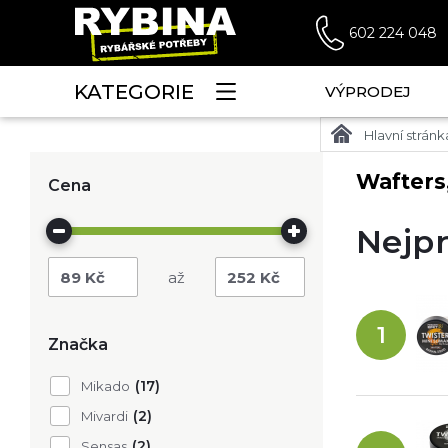
602 224 048
KATEGORIE
VÝPRODEJ
Hlavní stránk
Wafters
Cena
Nejpr
89
Kč
252
Kč
1
Značka
(17)
Mikado
(2)
Mivardi
(2)
Sensas