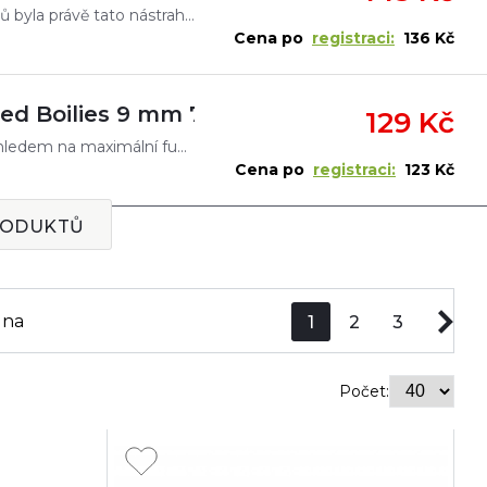
Inovativní novinkou loňského roku u polských rybářů byla právě tato nástraha. Nepravidelný soudkovitý tvar se ukázal jako „neokoukaný“ a u ryb velmi oblíbený. Twister nástraha se vyznačuje svým n
Cena po
registraci:
136 Kč
ed Boilies 9 mm 70 ml
129 Kč
Method Feeder Balanced Boilies jsou navrženy s ohledem na maximální funkčnost a spolehlivost při feederovém rybolovu. Díky lehce vzlínavým vlastnostem a perfektní vyváženosti se stávají neodolatelnou
Cena po
registraci:
123 Kč
RODUKTŮ
ena
1
2
3
Počet: