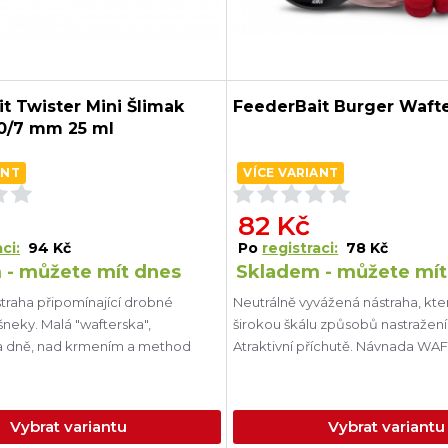
t Twister Mini Šlimak
FeederBait Burger Waft
10/7 mm 25 ml
ANT
VÍCE VARIANT
82 Kč
ci:
94 Kč
Po
registraci:
78 Kč
 - můžete mít dnes
Skladem - můžete mít
straha připomínající drobné
Neutrálně vyvážená nástraha, kt
"wafterska",
širokou škálu způsobů nastražen
na dně, nad krmením a method
Atraktivní příchutě. Návnad
Vybrat variantu
Vybrat variantu