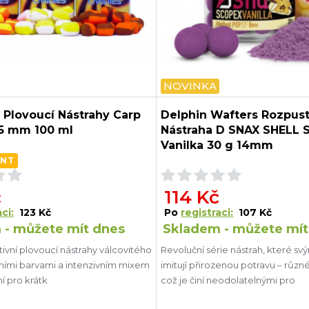
NOVINKA
 Plovoucí Nástrahy Carp
Delphin Wafters Rozpus
15 mm 100 ml
Nástraha D SNAX SHELL 
Vanilka 30 g 14mm
ANT
č
114 Kč
ci:
123 Kč
Po
registraci:
107 Kč
 - můžete mít dnes
Skladem - můžete mít
ivní plovoucí nástrahy válcovitého
Revoluční série nástrah, které s
exními barvami a intenzivním mixem
imitují přirozenou potravu – různ
ní pro krátk
což je činí neodolatelnými pro