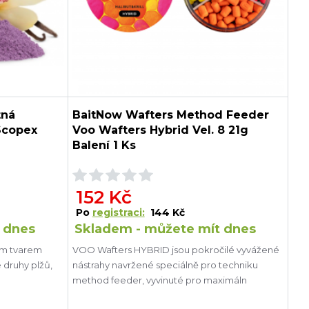
tná
BaitNow Wafters Method Feeder
Scopex
Voo Wafters Hybrid Vel. 8 21g
Balení 1 Ks
152 Kč
Po
registraci:
144 Kč
 dnes
Skladem - můžete mít dnes
vým tvarem
VOO Wafters HYBRID jsou pokročilé vyvážené
é druhy plžů,
nástrahy navržené speciálně pro techniku
method feeder, vyvinuté pro maximáln