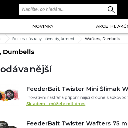
NOVINKY
AKCE 1+1, AKČ
a
Boilies, nástrahy, návnady, krmení
Wafters, Dumbells
, Dumbells
odávanější
FeederBait Twister Mini Šlimak 
Skladem - můžete mít dnes
FeederBait Twister Wafters 75 m