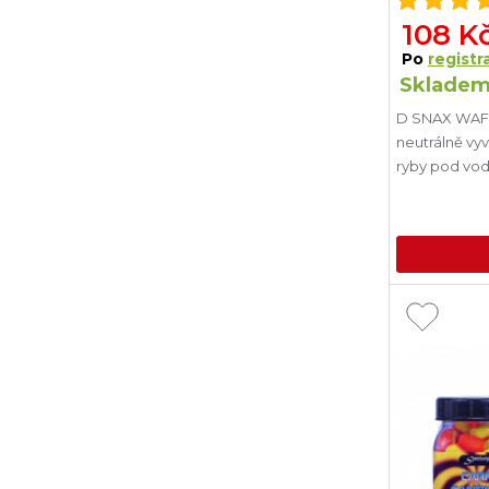
108 K
Po
registra
Skladem
D SNAX WAFT 
neutrálně vy
ryby pod vodn