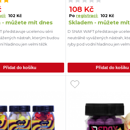
č
108 Kč
ci:
102 Kč
Po
registraci:
102 Kč
 - můžete mít dnes
Skladem - můžete mít
představuje ucelenou sérii
D SNAX WAFT představuje ucelen
vážených nástrah, kterým budou
neutrálně vyvážených nástrah, k
í hladinou jen velmi těžk
ryby pod vodní hladinou jen velm
Přidat do košíku
Přidat do košíku