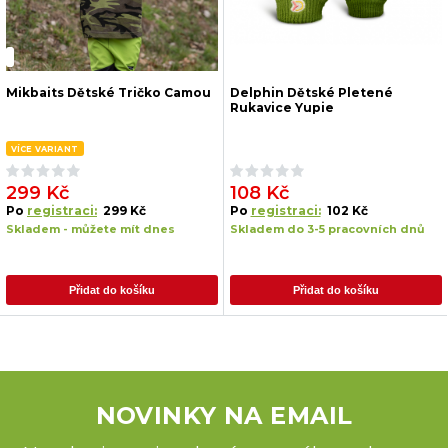
Mikbaits Dětské Tričko Camou
Delphin Dětské Pletené
Rukavice Yupie
VÍCE VARIANT
299 Kč
108 Kč
Po
registraci:
299 Kč
Po
registraci:
102 Kč
Skladem - můžete mít dnes
Skladem do 3-5 pracovních dnů
Přidat do košíku
Přidat do košíku
NOVINKY NA EMAIL