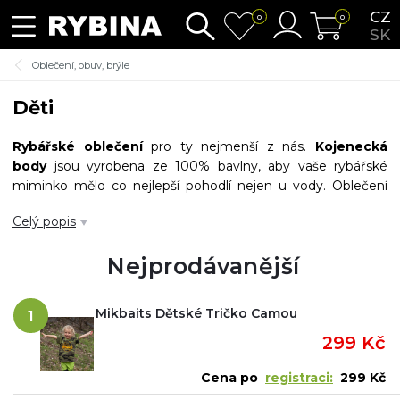
CZ
0
0
SK
Oblečení, obuv, brýle
Děti
Rybářské oblečení
pro ty nejmenší z nás.
Kojenecká
body
jsou vyrobena ze 100% bavlny, aby vaše rybářské
miminko mělo co nejlepší pohodlí nejen u vody. Oblečení
pro miminka nabízíme s krátkým či dlouhým rukávkem a s
Celý popis
vtipným a výstižným potiskem. Díky originálnímu oblečení
se vaše miminko stává plnohodnotným rybářským
Nejprodávanější
parťákem na rybách.
Mikbaits Dětské Tričko Camou
1
299 Kč
Cena po
registraci:
299 Kč