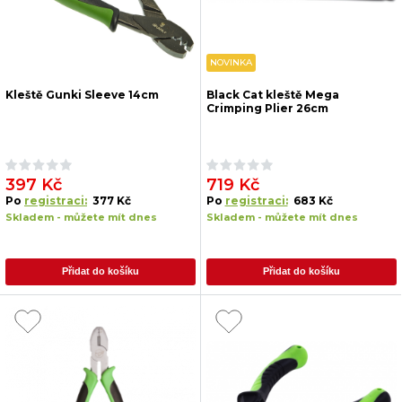
NOVINKA
Kleště Gunki Sleeve 14cm
Black Cat kleště Mega
Crimping Plier 26cm
397 Kč
719 Kč
Po
registraci:
377 Kč
Po
registraci:
683 Kč
Skladem - můžete mít dnes
Skladem - můžete mít dnes
Přidat do košíku
Přidat do košíku