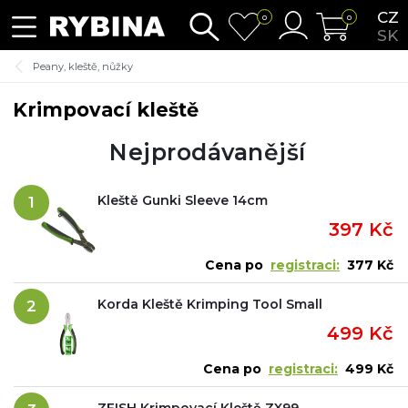
CZ
0
0
SK
Peany, kleště, nůžky
Krimpovací kleště
Nejprodávanější
Kleště Gunki Sleeve 14cm
1
397 Kč
Cena po
registraci:
377 Kč
Korda Kleště Krimping Tool Small
2
499 Kč
Cena po
registraci:
499 Kč
ZFISH Krimpovací Kleště ZX99