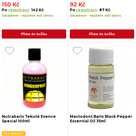
150 Kč
92 Kč
Po
registraci:
142 Kč
Po
registraci:
87 Kč
Skladem - můžete mít dnes
Skladem - můžete mít dnes
Přidat do košíku
Přidat do košíku
Nutrabaits Tekuté Esence
Mastodont Baits Black Pepper
Special 100ml
Essential Oil 35ml
VÍCE VARIANT