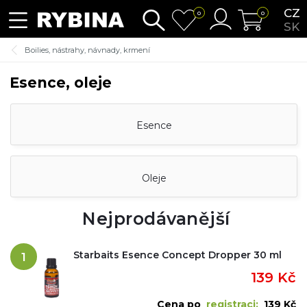
CZ
0
0
SK
Boilies, nástrahy, návnady, krmení
Esence, oleje
Esence
Oleje
Nejprodávanější
Starbaits Esence Concept Dropper 30 ml
1
139 Kč
Cena po
registraci:
139 Kč