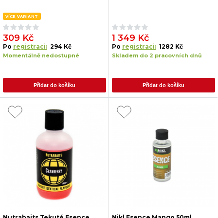
VÍCE VARIANT
309 Kč
1 349 Kč
Po
registraci:
294 Kč
Po
registraci:
1282 Kč
Momentálně nedostupné
Skladem do 2 pracovních dnů
Přidat do košíku
Přidat do košíku
Nutrabaits Tekuté Esence
Nikl Esence Mango 50ml