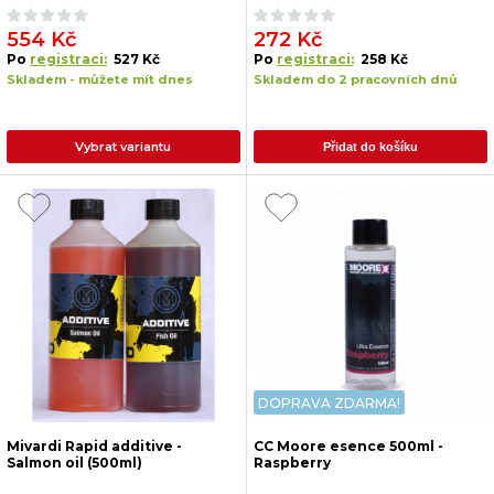
554 Kč
272 Kč
Po
registraci:
527 Kč
Po
registraci:
258 Kč
Skladem - můžete mít dnes
Skladem do 2 pracovních dnů
Vybrat variantu
Přidat do košíku
DOPRAVA ZDARMA!
Mivardi Rapid additive -
CC Moore esence 500ml -
Salmon oil (500ml)
Raspberry