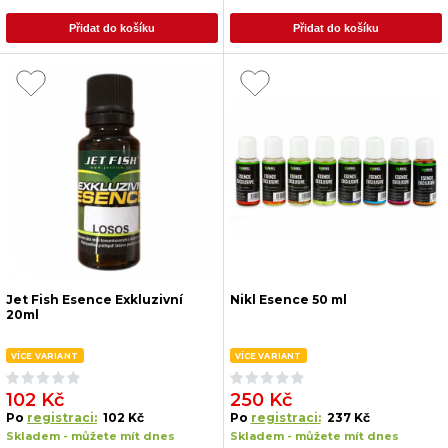
Přidat do košíku
Přidat do košíku
Jet Fish Esence Exkluzivní
Nikl Esence 50 ml
20ml
VÍCE VARIANT
VÍCE VARIANT
102 Kč
250 Kč
Po
registraci:
102 Kč
Po
registraci:
237 Kč
Skladem - můžete mít dnes
Skladem - můžete mít dnes