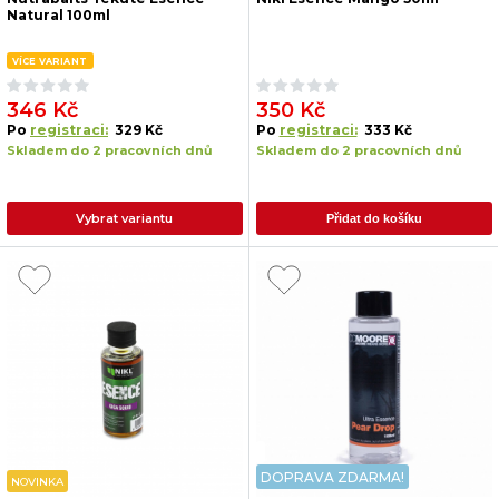
Natural 100ml
VÍCE VARIANT
346 Kč
350 Kč
Po
registraci:
329 Kč
Po
registraci:
333 Kč
Skladem do 2 pracovních dnů
Skladem do 2 pracovních dnů
Vybrat variantu
Přidat do košíku
DOPRAVA ZDARMA!
NOVINKA