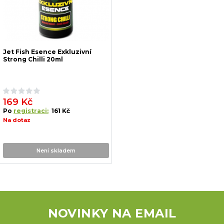
Jet Fish Esence Exkluzivní
Strong Chilli 20ml
169 Kč
Po
registraci:
161 Kč
Na dotaz
Není skladem
NOVINKY NA EMAIL