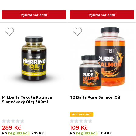
Vybrat variantu
Vybrat variantu
Mikbaits Tekutá Potrava
TB Baits Pure Salmon Oil
Slanečkový Olej 300ml
VÍCE VARIANT
289 Kč
109 Kč
Po
registraci:
275 Kč
Po
registraci:
109 Kč