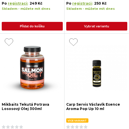
Po
registraci:
249 Kč
Po
registraci:
250 Kč
Skladem - můžete mít dnes
Skladem - můžete mít dnes
Vybrat variantu
Přidat do košíku
Mikbaits Tekutá Potrava
Carp Servis Václavík Esence
Lososový Olej 300ml
Aroma Pop Up 10 ml
VÍCE VARIANT