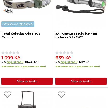
DOPRAVA ZDARMA!
Petzl Čelovka Aria 1 RGB
JAF Capture Multifunkční
Camou
baterka XFI-3WT
1 099 Kč
639 Kč
Po
registraci:
1044 Kč
Po
registraci:
607 Kč
Skladem do 2 pracovních dnů
Skladem do 2 pracovních dnů
Přidat do košíku
Přidat do košíku