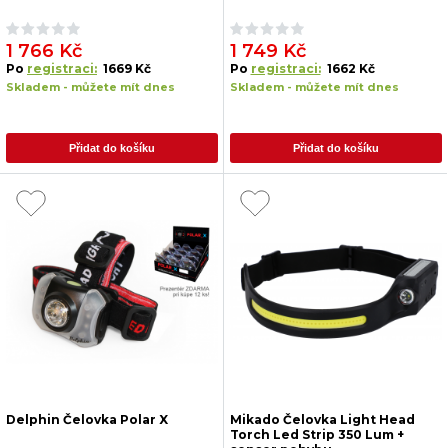
NEW
1 766 Kč
1 749 Kč
Po
registraci:
1669 Kč
Po
registraci:
1662 Kč
Skladem - můžete mít dnes
Skladem - můžete mít dnes
Přidat do košíku
Přidat do košíku
Delphin Čelovka Polar X
Mikado Čelovka Light Head
Torch Led Strip 350 Lum +