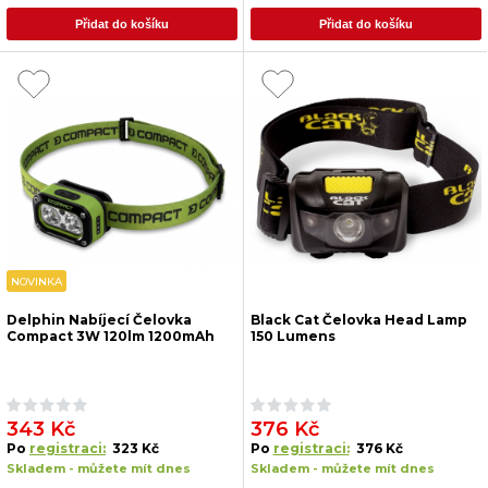
provádět opakovaně, výhodou je možnost dobíjení
Přidat do košíku
Přidat do košíku
přes USB kabel, nevýhodou větší rozměry a vyšší cena
NOVINKA
Delphin Nabíjecí Čelovka
Black Cat Čelovka Head Lamp
Compact 3W 120lm 1200mAh
150 Lumens
343 Kč
376 Kč
Po
registraci:
323 Kč
Po
registraci:
376 Kč
Skladem - můžete mít dnes
Skladem - můžete mít dnes