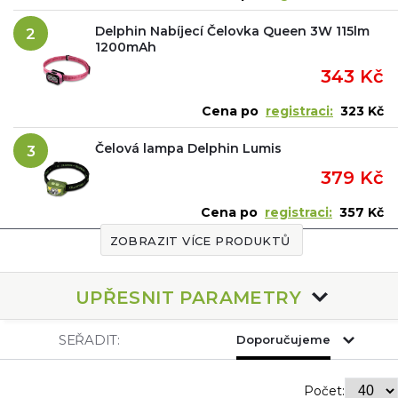
Delphin Nabíjecí Čelovka Queen 3W 115lm
2
Čelovky pro běžné využití
1200mAh
343 Kč
Čelovky kvalitnějšího provedení
s výkonem svítivosti mezi
100 – 400 lm.
Cena po
registraci:
323 Kč
Čelová lampa Delphin Lumis
3
Čelovky pro profesionální využití
379 Kč
Čelovky s vysokou svítivostí běžně nad 800 lm, s řadou
Cena po
registraci:
357 Kč
doplňkových funkcí.
ZOBRAZIT VÍCE PRODUKTŮ
Čelovky a jejich dosvit
UPŘESNIT PARAMETRY
Optimální
Druh využití čelovky
dosvit
SEŘADIT:
Doporučujeme
Občasné využití (zahrada, venčení, běh ve
cca 50 m
městě)
Počet: