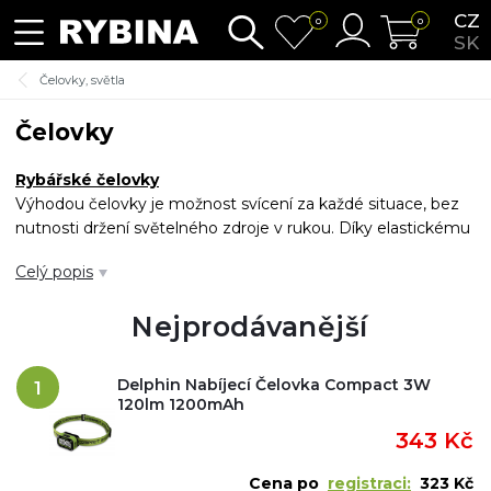
CZ
0
0
SK
Čelovky, světla
Čelovky
Rybářské čelovky
Výhodou čelovky je možnost svícení za každé situace, bez
nutnosti držení světelného zdroje v rukou. Díky elastickému
popruhu ji snadno upevníte na hlavu. Vybrané modely
Celý popis
čelovek disponují také červeným světlem, které neodhání
ryby v blízkosti. Kvalitní LED diody zajišťují svítivost i několik
Nejprodávanější
desítek metrů a dlouhou konstantní výdrž.
Delphin Nabíjecí Čelovka Compact 3W
1
Čelovky pro občasné využití
120lm 1200mAh
343 Kč
Čelovky s nižší svítivostí a kratší výdrží baterie. Svítivost do
cca 100 lm (lumenů).
Cena po
registraci:
323 Kč