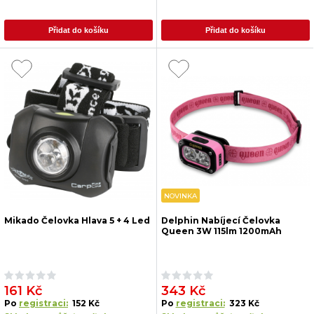
Přidat do košíku
Přidat do košíku
NOVINKA
Mikado Čelovka Hlava 5 + 4 Led
Delphin Nabíjecí Čelovka
Queen 3W 115lm 1200mAh
161 Kč
343 Kč
Po
registraci:
152 Kč
Po
registraci:
323 Kč