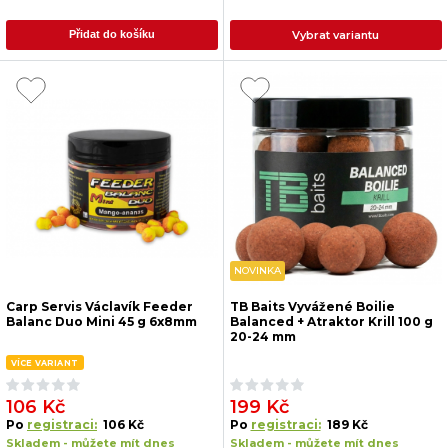
Vybrat variantu
Přidat do košíku
NOVINKA
Carp Servis Václavík Feeder
TB Baits Vyvážené Boilie
Balanc Duo Mini 45 g 6x8mm
Balanced + Atraktor Krill 100 g
20-24 mm
VÍCE VARIANT
106 Kč
199 Kč
Po
registraci:
106 Kč
Po
registraci:
189 Kč
Skladem - můžete mít dnes
Skladem - můžete mít dnes