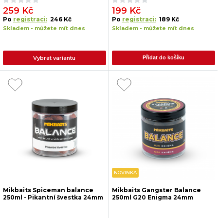
259 Kč
199 Kč
Po
registraci:
246 Kč
Po
registraci:
189 Kč
Skladem - můžete mít dnes
Skladem - můžete mít dnes
Vybrat variantu
Přidat do košíku
NOVINKA
Mikbaits Spiceman balance
Mikbaits Gangster Balance
250ml - Pikantní švestka 24mm
250ml G20 Enigma 24mm