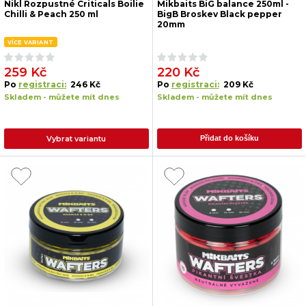
Nikl Rozpustné Criticals Boilie
Mikbaits BiG balance 250ml -
Chilli & Peach 250 ml
BigB Broskev Black pepper
20mm
VÍCE VARIANT
259 Kč
220 Kč
Po
registraci:
246 Kč
Po
registraci:
209 Kč
Skladem - můžete mít dnes
Skladem - můžete mít dnes
Vybrat variantu
Přidat do košíku