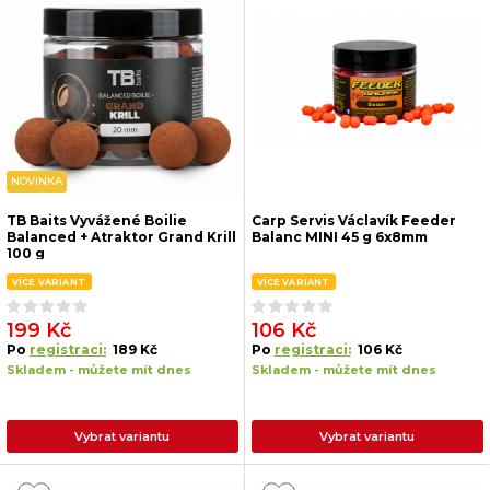
NOVINKA
TB Baits Vyvážené Boilie
Carp Servis Václavík Feeder
Balanced + Atraktor Grand Krill
Balanc MINI 45 g 6x8mm
100 g
VÍCE VARIANT
VÍCE VARIANT
199 Kč
106 Kč
Po
registraci:
189 Kč
Po
registraci:
106 Kč
Skladem - můžete mít dnes
Skladem - můžete mít dnes
Vybrat variantu
Vybrat variantu