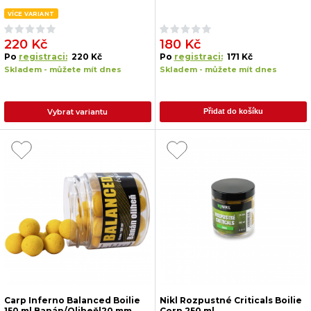
VÍCE VARIANT
220 Kč
180 Kč
Po
registraci:
220 Kč
Po
registraci:
171 Kč
Skladem - můžete mít dnes
Skladem - můžete mít dnes
Vybrat variantu
Přidat do košíku
Carp Inferno Balanced Boilie
Nikl Rozpustné Criticals Boilie
150 ml Banán/Oliheň|20 mm
Corn 250 ml