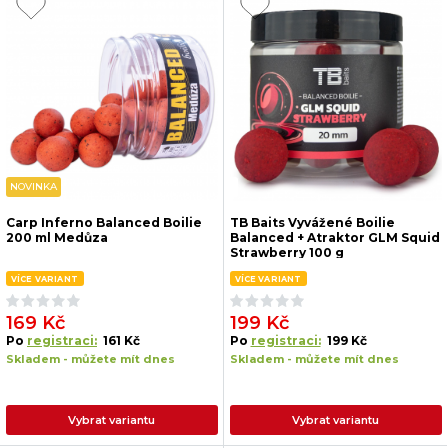
NOVINKA
Carp Inferno Balanced Boilie
TB Baits Vyvážené Boilie
200 ml Medůza
Balanced + Atraktor GLM Squid
Strawberry 100 g
VÍCE VARIANT
VÍCE VARIANT
169 Kč
199 Kč
Po
registraci:
161 Kč
Po
registraci:
199 Kč
Skladem - můžete mít dnes
Skladem - můžete mít dnes
Vybrat variantu
Vybrat variantu