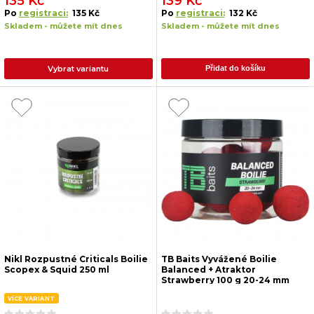
135 Kč
139 Kč
Po
registraci:
135 Kč
Po
registraci:
132 Kč
Skladem - můžete mít dnes
Skladem - můžete mít dnes
Vybrat variantu
Přidat do košíku
Nikl Rozpustné Criticals Boilie
TB Baits Vyvážené Boilie
Scopex & Squid 250 ml
Balanced + Atraktor
Strawberry 100 g 20-24 mm
VÍCE VARIANT