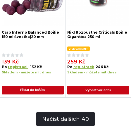
Carp Inferno Balanced Boilie
Nikl Rozpustné Criticals Boilie
150 ml Švestka|20 mm
Gigantica 250 ml
VÍCE VARIANT
139 Kč
259 Kč
Po
registraci:
132 Kč
Po
registraci:
246 Kč
Skladem - můžete mít dnes
Skladem - můžete mít dnes
Vybrat variantu
Přidat do košíku
Načíst dalších
40