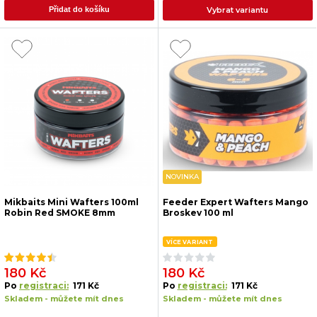
Vybrat variantu
Přidat do košíku
NOVINKA
Mikbaits Mini Wafters 100ml
Feeder Expert Wafters Mango
Robin Red SMOKE 8mm
Broskev 100 ml
VÍCE VARIANT
180 Kč
180 Kč
Po
registraci:
171 Kč
Po
registraci:
171 Kč
Skladem - můžete mít dnes
Skladem - můžete mít dnes