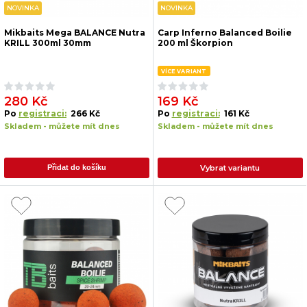
NOVINKA
NOVINKA
Mikbaits Mega BALANCE Nutra
Carp Inferno Balanced Boilie
KRILL 300ml 30mm
200 ml Škorpion
VÍCE VARIANT
280 Kč
169 Kč
Po
registraci:
266 Kč
Po
registraci:
161 Kč
Skladem - můžete mít dnes
Skladem - můžete mít dnes
Vybrat variantu
Přidat do košíku