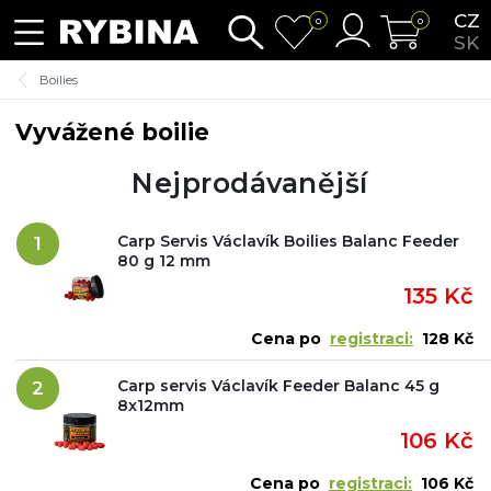
CZ
0
0
SK
Boilies
Vyvážené boilie
Nejprodávanější
Carp Servis Václavík Boilies Balanc Feeder
1
80 g 12 mm
135 Kč
Cena po
registraci:
128 Kč
Carp servis Václavík Feeder Balanc 45 g
2
8x12mm
106 Kč
Cena po
registraci:
106 Kč