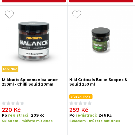
NOVINKA
Mikbaits Spiceman balance
Nikl Criticals Boilie Scopex &
250ml - Chilli Squid 20mm
Squid 250 ml
VÍCE VARIANT
220 Kč
259 Kč
Po
registraci:
209 Kč
Po
registraci:
246 Kč
Skladem - můžete mít dnes
Skladem - můžete mít dnes