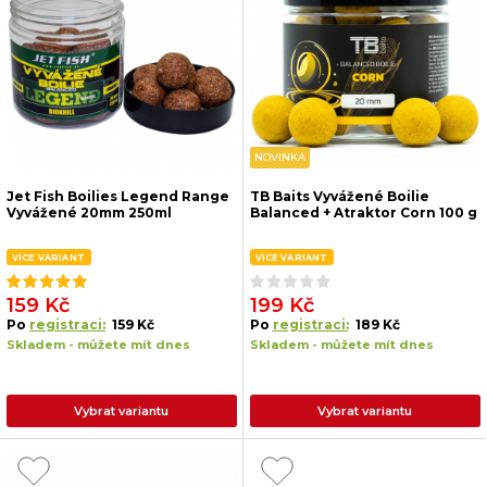
NOVINKA
Jet Fish Boilies Legend Range
TB Baits Vyvážené Boilie
Vyvážené 20mm 250ml
Balanced + Atraktor Corn 100 g
VÍCE VARIANT
VÍCE VARIANT
159 Kč
199 Kč
Po
registraci:
159 Kč
Po
registraci:
189 Kč
Skladem - můžete mít dnes
Skladem - můžete mít dnes
Vybrat variantu
Vybrat variantu