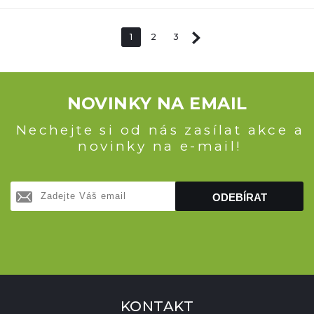
1
2
3
NOVINKY NA EMAIL
Nechejte si od nás zasílat akce a
novinky na e-mail!
ODEBÍRAT
KONTAKT