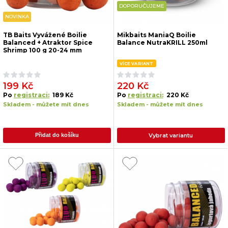
DOPORUČUJEME
NOVINKA
TB Baits Vyvážené Boilie
Mikbaits ManiaQ Boilie
Balanced + Atraktor Spice
Balance NutraKRILL 250ml
Shrimp 100 g 20-24 mm
VÍCE VARIANT
199 Kč
220 Kč
Po
registraci:
189 Kč
Po
registraci:
220 Kč
Skladem - můžete mít dnes
Skladem - můžete mít dnes
Vybrat variantu
Přidat do košíku