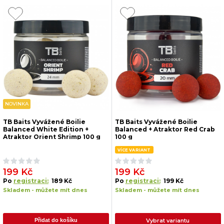
NOVINKA
TB Baits Vyvážené Boilie
TB Baits Vyvážené Boilie
Balanced White Edition +
Balanced + Atraktor Red Crab
Atraktor Orient Shrimp 100 g
100 g
24 mm
VÍCE VARIANT
199 Kč
199 Kč
Po
registraci:
189 Kč
Po
registraci:
199 Kč
Skladem - můžete mít dnes
Skladem - můžete mít dnes
Vybrat variantu
Přidat do košíku