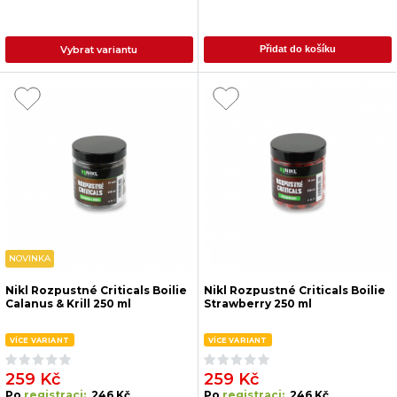
Vybrat variantu
Přidat do košíku
NOVINKA
Nikl Rozpustné Criticals Boilie
Nikl Rozpustné Criticals Boilie
Calanus & Krill 250 ml
Strawberry 250 ml
VÍCE VARIANT
VÍCE VARIANT
259 Kč
259 Kč
Po
registraci:
246 Kč
Po
registraci:
246 Kč