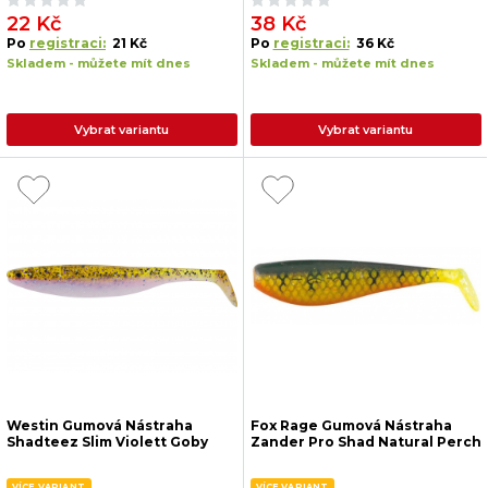
22 Kč
38 Kč
Po
registraci:
21 Kč
Po
registraci:
36 Kč
Skladem - můžete mít dnes
Skladem - můžete mít dnes
Vybrat variantu
Vybrat variantu
Westin Gumová Nástraha
Fox Rage Gumová Nástraha
Shadteez Slim Violett Goby
Zander Pro Shad Natural Perch
VÍCE VARIANT
VÍCE VARIANT