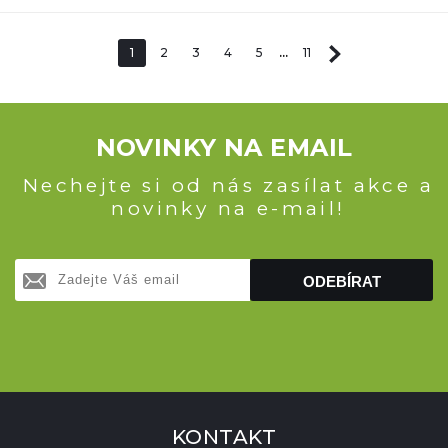
1
2
3
4
5
...
11
NOVINKY NA EMAIL
Nechejte si od nás zasílat akce a
novinky na e-mail!
ODEBÍRAT
KONTAKT