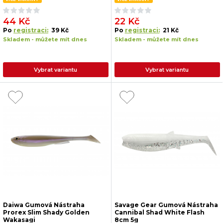
44 Kč
22 Kč
Po
registraci:
39 Kč
Po
registraci:
21 Kč
Skladem - můžete mít dnes
Skladem - můžete mít dnes
Vybrat variantu
Vybrat variantu
Daiwa Gumová Nástraha
Savage Gear Gumová Nástraha
Prorex Slim Shady Golden
Cannibal Shad White Flash
Wakasagi
8cm 5g