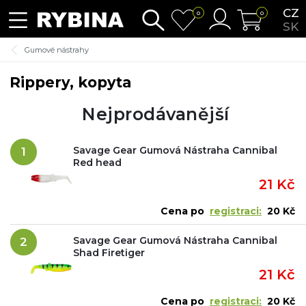
CZ
0
0
SK
Gumové nástrahy
Rippery, kopyta
Nejprodávanější
Savage Gear Gumová Nástraha Cannibal
1
Red head
21 Kč
Cena po
registraci:
20 Kč
Savage Gear Gumová Nástraha Cannibal
2
Shad Firetiger
21 Kč
Cena po
registraci:
20 Kč