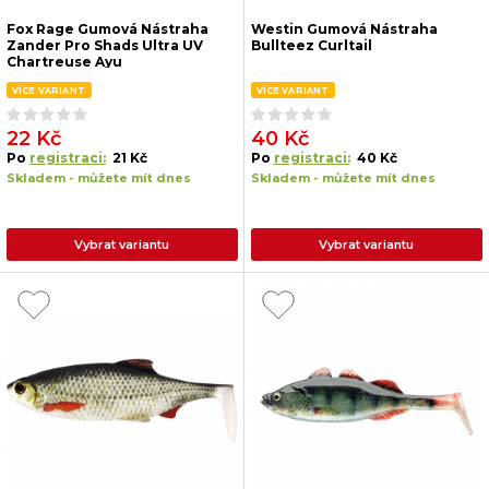
Fox Rage Gumová Nástraha
Westin Gumová Nástraha
Zander Pro Shads Ultra UV
Bullteez Curltail
Chartreuse Ayu
VÍCE VARIANT
VÍCE VARIANT
22 Kč
40 Kč
Po
registraci:
21 Kč
Po
registraci:
40 Kč
Skladem - můžete mít dnes
Skladem - můžete mít dnes
Vybrat variantu
Vybrat variantu