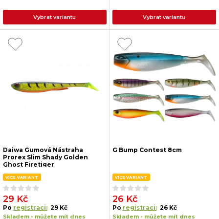
Vybrat variantu
Vybrat variantu
Daiwa Gumová Nástraha
G Bump Contest 8cm
Prorex Slim Shady Golden
Ghost Firetiger
VÍCE VARIANT
VÍCE VARIANT
29 Kč
26 Kč
Po
registraci:
29 Kč
Po
registraci:
26 Kč
Skladem - můžete mít dnes
Skladem - můžete mít dnes