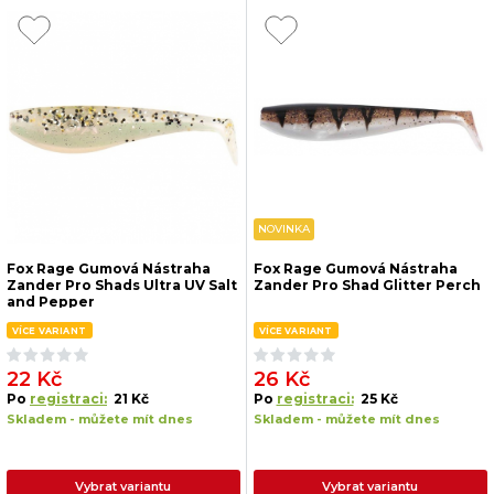
NOVINKA
Fox Rage Gumová Nástraha
Fox Rage Gumová Nástraha
Zander Pro Shads Ultra UV Salt
Zander Pro Shad Glitter Perch
and Pepper
VÍCE VARIANT
VÍCE VARIANT
22 Kč
26 Kč
Po
registraci:
21 Kč
Po
registraci:
25 Kč
Skladem - můžete mít dnes
Skladem - můžete mít dnes
Vybrat variantu
Vybrat variantu