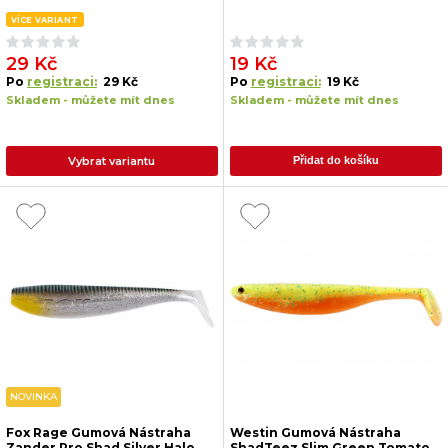
VÍCE VARIANT
29 Kč
19 Kč
Po
registraci:
29 Kč
Po
registraci:
19 Kč
Skladem - můžete mít dnes
Skladem - můžete mít dnes
Vybrat variantu
Přidat do košíku
NOVINKA
Fox Rage Gumová Nástraha
Westin Gumová Nástraha
Zander Pro Shad Silver Halo
ShadTeez Slim Green Tomato