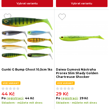
Vybrat variantu
Vybrat variantu
Gunki G Bump Ghost 10,5cm 1ks
Daiwa Gumová Nástraha
Prorex Slim Shady Golden
Chartreuse Shocker
VÍCE VARIANT
VÍCE VARIANT
44 Kč
29 Kč
Po
registraci:
44 Kč
Po
registraci:
29 Kč
Skladem - můžete mít dnes
Skladem - můžete mít dnes