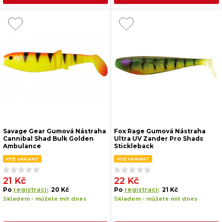
Savage Gear Gumová Nástraha
Fox Rage Gumová Nástraha
Cannibal Shad Bulk Golden
Ultra UV Zander Pro Shads
Ambulance
Stickleback
VÍCE VARIANT
VÍCE VARIANT
21 Kč
22 Kč
Po
registraci:
20 Kč
Po
registraci:
21 Kč
Skladem - můžete mít dnes
Skladem - můžete mít dnes