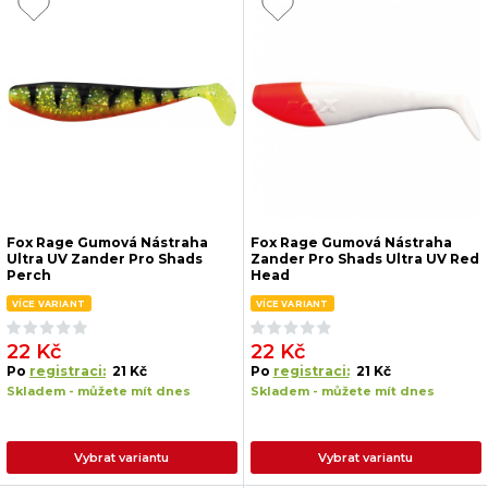
Fox Rage Gumová Nástraha
Fox Rage Gumová Nástraha
Ultra UV Zander Pro Shads
Zander Pro Shads Ultra UV Red
Perch
Head
VÍCE VARIANT
VÍCE VARIANT
22 Kč
22 Kč
Po
registraci:
21 Kč
Po
registraci:
21 Kč
Skladem - můžete mít dnes
Skladem - můžete mít dnes
Vybrat variantu
Vybrat variantu