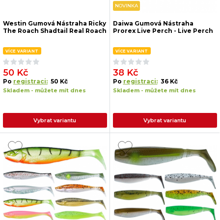
NOVINKA
Westin Gumová Nástraha Ricky
Daiwa Gumová Nástraha
The Roach Shadtail Real Roach
Prorex Live Perch - Live Perch
VÍCE VARIANT
VÍCE VARIANT
50 Kč
38 Kč
Po
registraci:
50 Kč
Po
registraci:
36 Kč
Skladem - můžete mít dnes
Skladem - můžete mít dnes
Vybrat variantu
Vybrat variantu