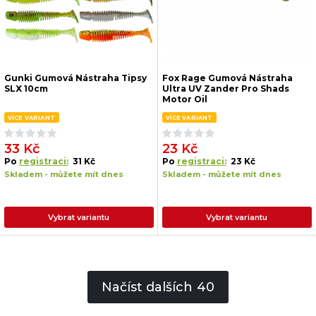
Gunki Gumová Nástraha Tipsy
Fox Rage Gumová Nástraha
SLX 10cm
Ultra UV Zander Pro Shads
Motor Oil
VÍCE VARIANT
VÍCE VARIANT
33 Kč
23 Kč
Po
registraci:
31 Kč
Po
registraci:
23 Kč
Skladem - můžete mít dnes
Skladem - můžete mít dnes
Vybrat variantu
Vybrat variantu
Načíst dalších
40