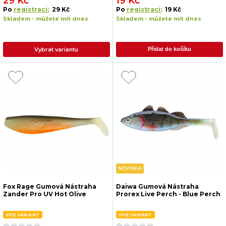
29 Kč
19 Kč
Po
registraci:
29 Kč
Po
registraci:
19 Kč
Skladem - můžete mít dnes
Skladem - můžete mít dnes
Vybrat variantu
Přidat do košíku
NOVINKA
Fox Rage Gumová Nástraha
Daiwa Gumová Nástraha
Zander Pro UV Hot Olive
Prorex Live Perch - Blue Perch
VÍCE VARIANT
VÍCE VARIANT