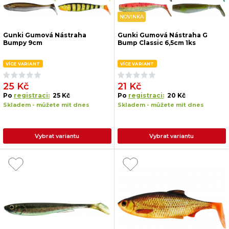
NOVINKA
Gunki Gumová Nástraha
Gunki Gumová Nástraha G
Bumpy 9cm
Bump Classic 6,5cm 1ks
VÍCE VARIANT
VÍCE VARIANT
25 Kč
21 Kč
Po
registraci:
25 Kč
Po
registraci:
20 Kč
Skladem - můžete mít dnes
Skladem - můžete mít dnes
Vybrat variantu
Vybrat variantu