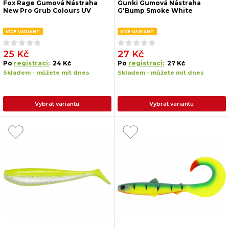
Fox Rage Gumová Nástraha
Gunki Gumová Nástraha
New Pro Grub Colours UV
G'Bump Smoke White
VÍCE VARIANT
VÍCE VARIANT
25 Kč
27 Kč
Po
registraci:
24 Kč
Po
registraci:
27 Kč
Skladem - můžete mít dnes
Skladem - můžete mít dnes
Vybrat variantu
Vybrat variantu