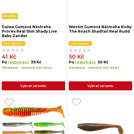
NOVINKA
Daiwa Gumová Nástraha
Westin Gumová Nástraha Ricky
Prorex Real Slim Shady Live
The Roach Shadtail Real Rudd
Baby Zander
VÍCE VARIANT
VÍCE VARIANT
41 Kč
50 Kč
Po
registraci:
39 Kč
Po
registraci:
50 Kč
Skladem - můžete mít dnes
Skladem - můžete mít dnes
Vybrat variantu
Vybrat variantu