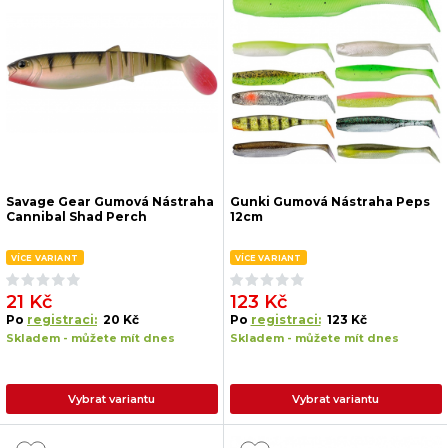
Savage Gear Gumová Nástraha
Gunki Gumová Nástraha Peps
Cannibal Shad Perch
12cm
VÍCE VARIANT
VÍCE VARIANT
21 Kč
123 Kč
Po
registraci:
20 Kč
Po
registraci:
123 Kč
Skladem - můžete mít dnes
Skladem - můžete mít dnes
Vybrat variantu
Vybrat variantu