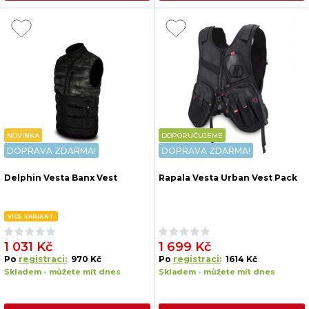
NOVINKA
DOPORUČUJEME
DOPRAVA ZDARMA!
DOPRAVA ZDARMA!
Delphin Vesta Banx Vest
Rapala Vesta Urban Vest Pack
VÍCE VARIANT
1 031 Kč
1 699 Kč
Po
registraci:
970 Kč
Po
registraci:
1614 Kč
Skladem - můžete mít dnes
Skladem - můžete mít dnes