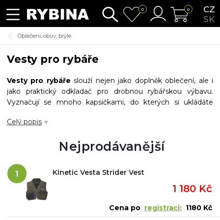
CZ
0
0
SK
Oblečení, obuv, brýle
Vesty pro rybáře
Vesty pro rybáře
slouží nejen jako doplněk oblečení, ale i
jako praktický odkladač pro drobnou rybářskou výbavu.
Vyznačují se mnoho kapsičkami, do kterých si ukládáte
bižuterii, kterou potřebujete mít k okamžitému použití.
Celý popis
Rybářské vesty
jsou velmi oblíbené u muškařů, protože
mimo tyto kapsičky vám dobře poslouží i praktická poutka,
Nejprodávanější
na které lze například připnout i podběrák. Některé rybářské
vesty disponují odkládací kapsou na lahev s pitím.
Kinetic Vesta Strider Vest
1
1 180 Kč
Cena po
registraci:
1180 Kč