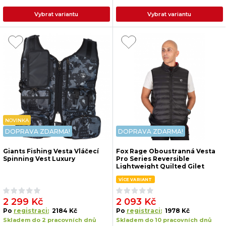
Vybrat variantu
Vybrat variantu
NOVINKA
DOPRAVA ZDARMA!
DOPRAVA ZDARMA!
Giants Fishing Vesta Vláčecí
Fox Rage Oboustranná Vesta
Spinning Vest Luxury
Pro Series Reversible
Lightweight Quilted Gilet
Jacket
VÍCE VARIANT
2 299 Kč
2 093 Kč
Po
registraci:
2184 Kč
Po
registraci:
1978 Kč
Skladem do 2 pracovních dnů
Skladem do 10 pracovních dnů