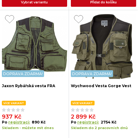
Vybrat variantu
Přidat do košíku
DOPRAVA ZDARMA!
DOPRAVA ZDARMA!
Jaxon Rybářská vesta FRA
Wychwood Vesta Gorge Vest
VÍCE VARIANT
VÍCE VARIANT
937 Kč
2 899 Kč
Po
registraci:
890 Kč
Po
registraci:
2754 Kč
Skladem - můžete mít dnes
Skladem do 2 pracovních dnů