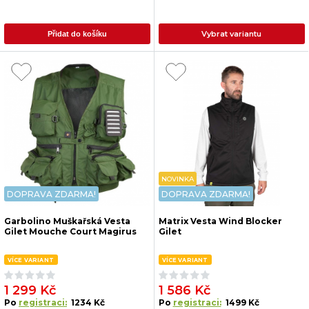
Vybrat variantu
Přidat do košíku
NOVINKA
DOPRAVA ZDARMA!
DOPRAVA ZDARMA!
Garbolino Muškařská Vesta
Matrix Vesta Wind Blocker
Gilet Mouche Court Magirus
Gilet
VÍCE VARIANT
VÍCE VARIANT
1 299 Kč
1 586 Kč
Po
registraci:
1234 Kč
Po
registraci:
1499 Kč