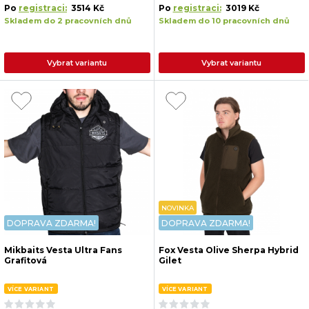
Po
registraci:
3514 Kč
Po
registraci:
3019 Kč
Skladem do 2 pracovních dnů
Skladem do 10 pracovních dnů
Vybrat variantu
Vybrat variantu
NOVINKA
DOPRAVA ZDARMA!
DOPRAVA ZDARMA!
Mikbaits Vesta Ultra Fans
Fox Vesta Olive Sherpa Hybrid
Grafitová
Gilet
VÍCE VARIANT
VÍCE VARIANT