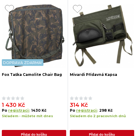
DOPRAVA ZDARMA!
Fox Taška Camolite Chair Bag
Mivardi Přídavná Kapsa
1 430 Kč
314 Kč
Po
registraci:
1430 Kč
Po
registraci:
298 Kč
Skladem - můžete mít dnes
Skladem do 2 pracovních dnů
Přidat do košíku
Přidat do košíku