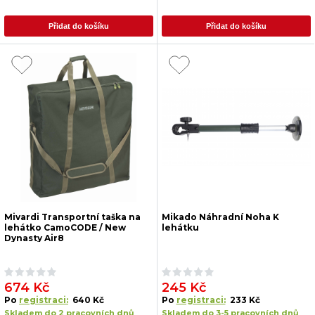
Přidat do košíku
Přidat do košíku
Mivardi Transportní taška na
Mikado Náhradní Noha K
lehátko CamoCODE / New
lehátku
Dynasty Air8
674 Kč
245 Kč
Po
registraci:
640 Kč
Po
registraci:
233 Kč
Skladem do 2 pracovních dnů
Skladem do 3-5 pracovních dnů