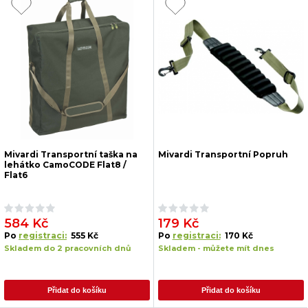
Mivardi Transportní taška na
Mivardi Transportní Popruh
lehátko CamoCODE Flat8 /
Flat6
584 Kč
179 Kč
Po
registraci:
555 Kč
Po
registraci:
170 Kč
Skladem do 2 pracovních dnů
Skladem - můžete mít dnes
Přidat do košíku
Přidat do košíku