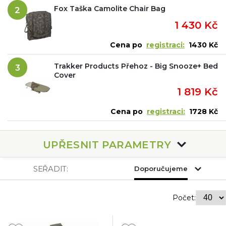
Fox Taška Camolite Chair Bag
2
1 430 Kč
Cena po
registraci:
1430 Kč
Trakker Products Přehoz - Big Snooze+ Bed
3
Cover
1 819 Kč
Cena po
registraci:
1728 Kč
UPŘESNIT PARAMETRY
SEŘADIT:
Doporučujeme
Počet: