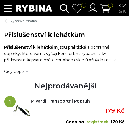
CZ
0
0
SK
Rybářská lehátka
Příslušenství k lehátkům
Příslušenství k lehátkům
jsou praktické a ochranné
doplňky, které vám zvyšují komfort na rybách. Díky
přídavným kapsám máte mnohem více úložných míst a
máte takřka vše po ruce. V případě transportního
Celý popis
přepravního obalu je vaše rybářské lehátko nejen více
chráněno, ale je s ním i lepší manipulace při transportu.
Nejprodávanější
Mivardi Transportní Popruh
1
179 Kč
Cena po
registraci:
170 Kč