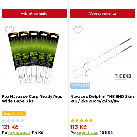
Vybrat variantu
Vybrat variantu
VÝPRODEJ
Fox Návazce Carp Ready Rigs
Návazec Delphin THE END Skin
Wide Gape 3 ks
RIG / 2ks 20cm/25lbs/#4
VÍCE VARIANT
121 Kč
113 Kč
Po
registraci:
114 Kč
Po
registraci:
106 Kč