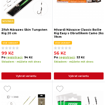
NOVINKA
Zfish Návazec Skin Tungsten
Mivardi Návazce Classic Boilie
Rig 20 cm
Rig Easy s Obratlíkem Camo 2ks
19cm
VÍCE VARIANT
VÍCE VARIANT
99 Kč
56 Kč
Po
registraci:
94 Kč
Po
registraci:
53 Kč
Skladem - můžete mít dnes
Skladem - můžete mít dnes
Vybrat variantu
Vybrat variantu