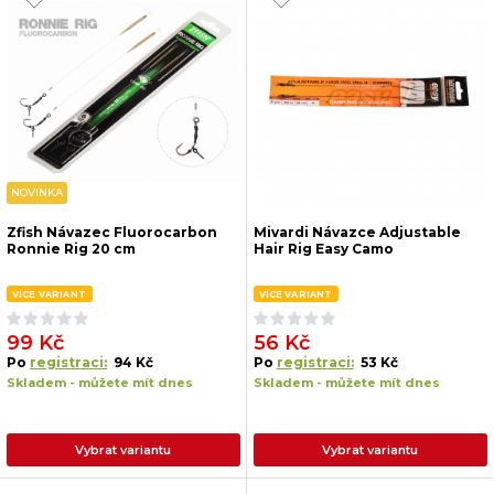
NOVINKA
Zfish Návazec Fluorocarbon
Mivardi Návazce Adjustable
Ronnie Rig 20 cm
Hair Rig Easy Camo
VÍCE VARIANT
VÍCE VARIANT
99 Kč
56 Kč
Po
registraci:
94 Kč
Po
registraci:
53 Kč
Skladem - můžete mít dnes
Skladem - můžete mít dnes
Vybrat variantu
Vybrat variantu