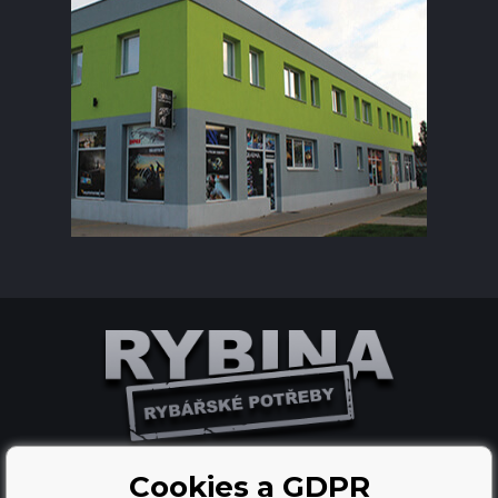
Cookies a GDPR
Tvorba a pronájem eshopů