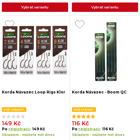
Vybrat variantu
Vybrat variantu
Korda Návazec Loop Rigs Klor
Korda Návazec - Boom QC
VÍCE VARIANT
VÍCE VARIANT
149 Kč
116 Kč
Po
registraci:
149 Kč
Po
registraci:
116 Kč
Skladem - můžete mít dnes
Skladem - můžete mít dnes