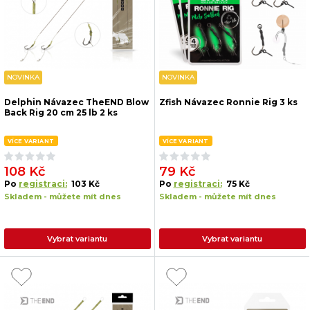
NOVINKA
NOVINKA
Delphin Návazec TheEND Blow
Zfish Návazec Ronnie Rig 3 ks
Back Rig 20 cm 25 lb 2 ks
VÍCE VARIANT
VÍCE VARIANT
108 Kč
79 Kč
Po
registraci:
103 Kč
Po
registraci:
75 Kč
Skladem - můžete mít dnes
Skladem - můžete mít dnes
Vybrat variantu
Vybrat variantu