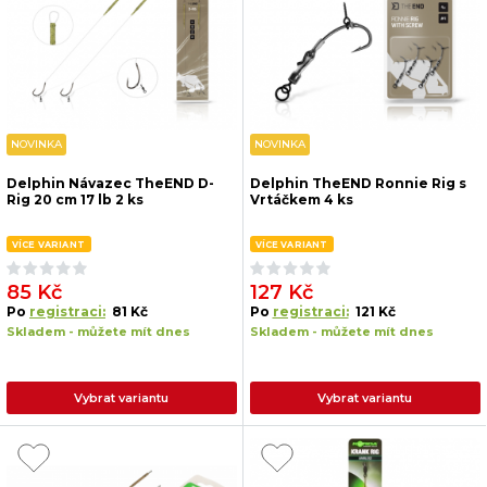
NOVINKA
NOVINKA
Delphin Návazec TheEND D-
Delphin TheEND Ronnie Rig s
Rig 20 cm 17 lb 2 ks
Vrtáčkem 4 ks
VÍCE VARIANT
VÍCE VARIANT
85 Kč
127 Kč
Po
registraci:
81 Kč
Po
registraci:
121 Kč
Skladem - můžete mít dnes
Skladem - můžete mít dnes
Vybrat variantu
Vybrat variantu