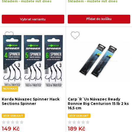
Skladem - můžete mít dnes
Skladem - můžete mít dnes
Vybrat variantu
Přidat do košíku
NOVINKA
Korda Návazec Spinner Hack
Carp´R´Us Návazec Ready
Sections Spinner
Ronnie Rig Centurion 15 lb 2 ks
16,5 cm
VÍCE VARIANT
VÍCE VARIANT
149 Kč
189 Kč