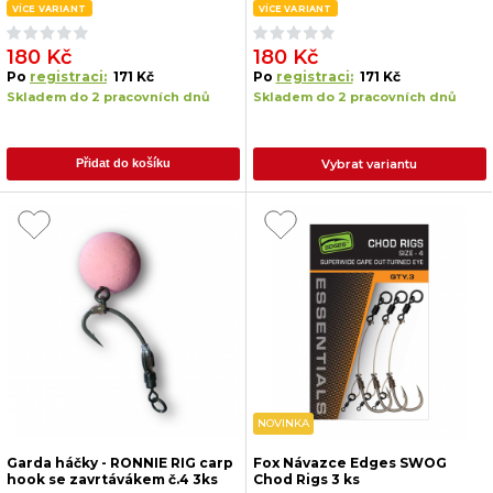
VÍCE VARIANT
VÍCE VARIANT
180 Kč
180 Kč
Po
registraci:
171 Kč
Po
registraci:
171 Kč
Skladem do 2 pracovních dnů
Skladem do 2 pracovních dnů
Vybrat variantu
Přidat do košíku
NOVINKA
Garda háčky - RONNIE RIG carp
Fox Návazce Edges SWOG
hook se zavrtávákem č.4 3ks
Chod Rigs 3 ks