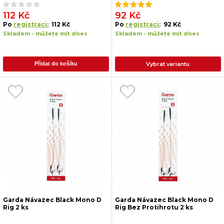
112 Kč
92 Kč
Po
registraci:
112 Kč
Po
registraci:
92 Kč
Skladem - můžete mít dnes
Skladem - můžete mít dnes
Vybrat variantu
Přidat do košíku
Garda Návazec Black Mono D
Garda Návazec Black Mono D
Rig 2 ks
Rig Bez Protihrotu 2 ks