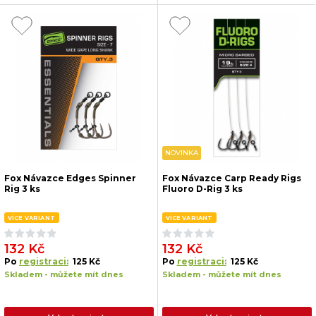
NOVINKA
Fox Návazce Edges Spinner
Fox Návazce Carp Ready Rigs
Rig 3 ks
Fluoro D-Rig 3 ks
VÍCE VARIANT
VÍCE VARIANT
132 Kč
132 Kč
Po
registraci:
125 Kč
Po
registraci:
125 Kč
Skladem - můžete mít dnes
Skladem - můžete mít dnes