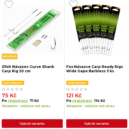
NOVINKA
Zfish Návazec Curve Shank
Fox Návazce Carp Ready Rigs
Carp Rig 20 cm
Wide Gape Barbless 3 ks
VÍCE VARIANT
VÍCE VARIANT
75 Kč
121 Kč
Po
registraci:
71 Kč
Po
registraci:
114 Kč
Skladem - můžete mít dnes
Skladem - můžete mít dnes
Vybrat variantu
Vybrat variantu