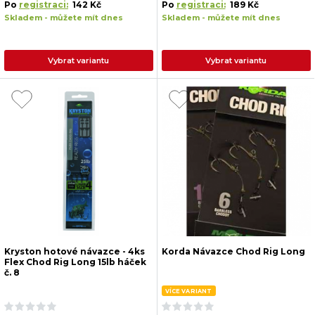
Po
registraci:
142 Kč
Po
registraci:
189 Kč
Skladem - můžete mít dnes
Skladem - můžete mít dnes
Vybrat variantu
Vybrat variantu
Kryston hotové návazce - 4ks
Korda Návazce Chod Rig Long
Flex Chod Rig Long 15lb háček
č. 8
VÍCE VARIANT