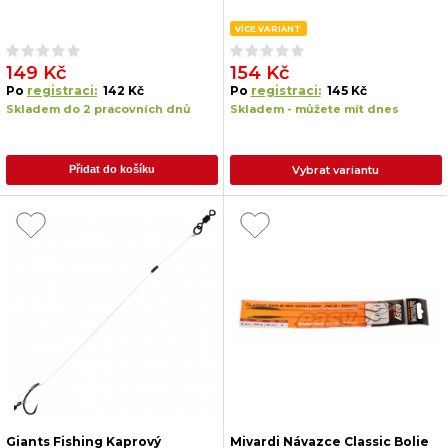
VÍCE VARIANT
149 Kč
154 Kč
Po
registraci:
142 Kč
Po
registraci:
145 Kč
Skladem do 2 pracovních dnů
Skladem - můžete mít dnes
Vybrat variantu
Přidat do košíku
Giants Fishing Kaprový
Mivardi Návazce Classic Bolie