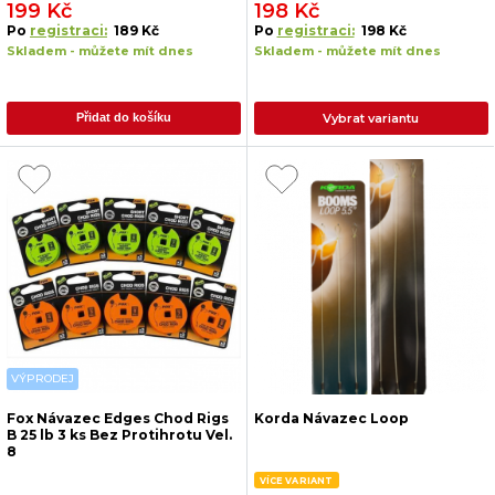
199 Kč
198 Kč
Po
registraci:
189 Kč
Po
registraci:
198 Kč
Skladem - můžete mít dnes
Skladem - můžete mít dnes
Vybrat variantu
Přidat do košíku
VÝPRODEJ
Fox Návazec Edges Chod Rigs
Korda Návazec Loop
B 25 lb 3 ks Bez Protihrotu Vel.
8
VÍCE VARIANT