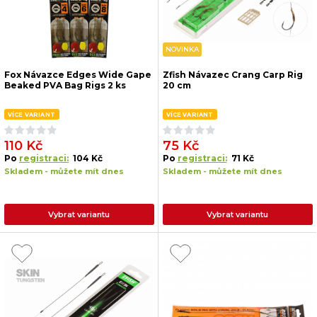
NOVINKA
Fox Návazce Edges Wide Gape
Zfish Návazec Crang Carp Rig
Beaked PVA Bag Rigs 2 ks
20 cm
VÍCE VARIANT
VÍCE VARIANT
110 Kč
75 Kč
Po
registraci:
104 Kč
Po
registraci:
71 Kč
Skladem - můžete mít dnes
Skladem - můžete mít dnes
Vybrat variantu
Vybrat variantu