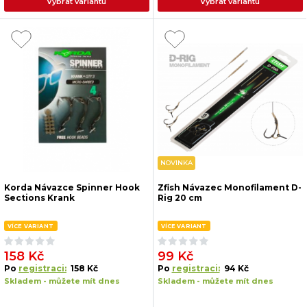
Vybrat variantu
Vybrat variantu
NOVINKA
Korda Návazce Spinner Hook
Zfish Návazec Monofilament D-
Sections Krank
Rig 20 cm
VÍCE VARIANT
VÍCE VARIANT
158 Kč
99 Kč
Po
registraci:
158 Kč
Po
registraci:
94 Kč
Skladem - můžete mít dnes
Skladem - můžete mít dnes