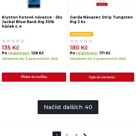
Kryston hotové návazce - 2ks
Garda Návazec Strip Tungsten
Jackal Blow Back Rig 30lb
Rig 2 ks
háček č. 4
VÍCE VARIANT
135 Kč
180 Kč
Po
registraci:
128 Kč
Po
registraci:
171 Kč
Skladem do 2 pracovních dnů
Skladem do 2 pracovních dnů
Vybrat variantu
Přidat do košíku
Načíst dalších
40
1
2
3