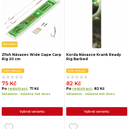
NOVINKA
Zfish Návazec Wide Gape Carp
Korda Návazce Krank Ready
Rig 20 cm
Rig Barbed
VÍCE VARIANT
VÍCE VARIANT
75 Kč
82 Kč
Po
registraci:
71 Kč
Po
registraci:
82 Kč
Skladem - můžete mít dnes
Skladem - můžete mít dnes
Vybrat variantu
Vybrat variantu