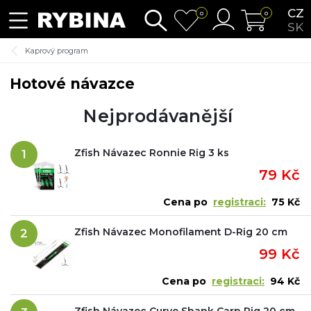
CZ
0
0
SK
Kaprový program
Hotové návazce
Nejprodávanější
Zfish Návazec Ronnie Rig 3 ks
1
79 Kč
Cena po
registraci:
75 Kč
Zfish Návazec Monofilament D-Rig 20 cm
2
99 Kč
Cena po
registraci:
94 Kč
Zfish Návazec Curve Shank Carp Rig 20 cm