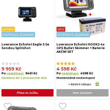
NOVINKA
AKCE
DOPRAVA ZDARMA!
DOPRAVA ZDARMA!
Lowrance Echolot Eagle 5 Se
Lowrance Echolot HOOK2 4x
Sondou Splitshot
GPS Bullet Skimmer + Baterie
AKČNÍ SET
9 959 Kč
4 598 Kč
Po
registraci:
9461 Kč
Po
registraci:
4598 Kč
Skladem do 2 pracovních dnů
Momentálně nedostupné
+ dárek k nákupu
Není skladem
Přidat do košíku