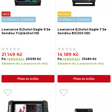
AKCE
NOVINKA
DOPRAVA ZDARMA!
DOPRAVA ZDARMA!
Lowrance Echolot Eagle 9 Se
Lowrance Echolot Eagle 7 Se
Sondou Tripleshot HD
Sondou 83/200 HDI
21 149 Kč
14 189 Kč
Po
registraci:
20092 Kč
Po
registraci:
13480 Kč
Skladem do 2 pracovních dnů
Skladem do 2 pracovních dnů
Přidat do košíku
Přidat do košíku