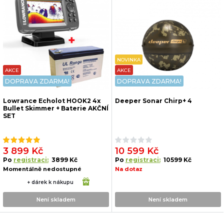
NOVINKA
AKCE
AKCE
DOPRAVA ZDARMA!
DOPRAVA ZDARMA!
Lowrance Echolot HOOK2 4x
Deeper Sonar Chirp+ 4
Bullet Skimmer + Baterie AKČNÍ
SET
3 899 Kč
10 599 Kč
Po
registraci:
3899 Kč
Po
registraci:
10599 Kč
Momentálně nedostupné
Na dotaz
+ dárek k nákupu
Není skladem
Není skladem