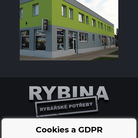
Cookies a GDPR
Tvorba a pronájem eshopů