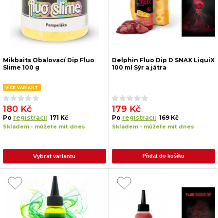
Mikbaits Obalovací Dip Fluo
Delphin Fluo Dip D SNAX LiquiX
Slime 100 g
100 ml Sýr a játra
VÍCE VARIANT
180 Kč
179 Kč
Po
registraci:
171 Kč
Po
registraci:
169 Kč
Skladem - můžete mít dnes
Skladem - můžete mít dnes
Vybrat variantu
Přidat do košíku