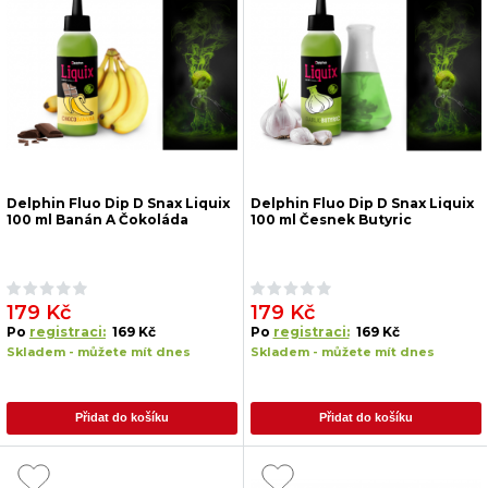
Delphin Fluo Dip D Snax Liquix
Delphin Fluo Dip D Snax Liquix
100 ml Banán A Čokoláda
100 ml Česnek Butyric
179 Kč
179 Kč
Po
registraci:
169 Kč
Po
registraci:
169 Kč
Skladem - můžete mít dnes
Skladem - můžete mít dnes
Přidat do košíku
Přidat do košíku