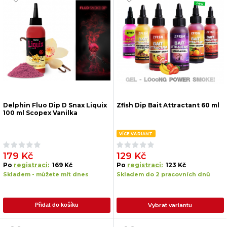
Delphin Fluo Dip D Snax Liquix
Zfish Dip Bait Attractant 60 ml
100 ml Scopex Vanilka
VÍCE VARIANT
179 Kč
129 Kč
Po
registraci:
169 Kč
Po
registraci:
123 Kč
Skladem - můžete mít dnes
Skladem do 2 pracovních dnů
Vybrat variantu
Přidat do košíku