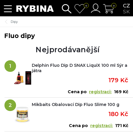
CZ
0
0
SK
Dipy
Fluo dipy
Nejprodávanější
Delphin Fluo Dip D SNAX LiquiX 100 ml Sýr a
1
játra
179 Kč
Cena po
registraci:
169 Kč
Mikbaits Obalovací Dip Fluo Slime 100 g
2
180 Kč
Cena po
registraci:
171 Kč