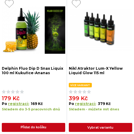
Delphin Fluo Dip D Snax Liquix
Nikl Atraktor Lum-X Yellow
100 ml Kukuřice-Ananas
Liquid Glow 115 ml
VÍCE VARIANT
179 Kč
399 Kč
Po
registraci:
169 Kč
Po
registraci:
379 Kč
Skladem do 3-5 pracovních dnů
Skladem - můžete mít dnes
Vybrat variantu
Přidat do košíku