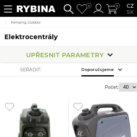
CZ
0
0
SK
Kemping, Outdoor
Elektrocentrály
UPŘESNIT PARAMETRY
SEŘADIT:
Doporučujeme
Počet: