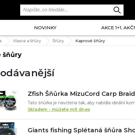
NOVINKY
AKCE 1+1, AKČ
a
Vlasce a šňůry
Šňůry
Kaprové šňůry
 šňůry
odávanější
Zfish Šňůrka MizuCord Carp Braid
Skladem - můžete mít dnes
Giants fishing Splétaná šňůra Sh