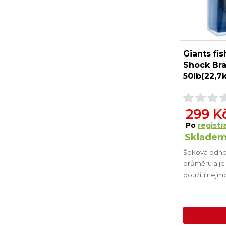
Giants fi
Shock Br
50lb(22,7
299 K
Po
registra
Skladem
Šoková odhoz
průměru a je
použití nejm