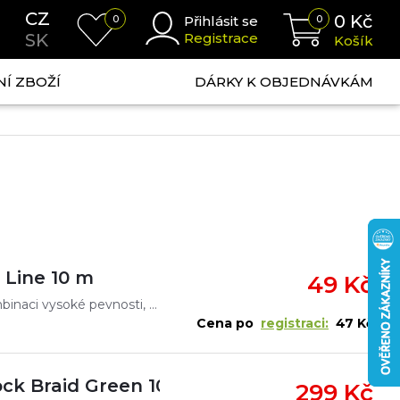
CZ
0
Kč
0
Přihlásit se
0
SK
Registrace
Košík
NÍ ZBOŽÍ
DÁRKY K OBJEDNÁVKÁM
 Line 10 m
49 Kč
Tato šňůrka je navržena tak, aby nabídla ideální kombinaci vysoké pevnosti, odolnosti proti oděru a přirozeného chování ve vodě. Díky své poddajnosti umožňuje přirozený pohyb nástrahy, což je klíčové
Cena po
registraci:
47 Kč
ock Braid Green 100m|0,35mm/ 65lb(29,6kg
299 Kč