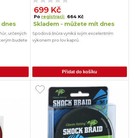
699 Kč
Po
registraci:
664 Kč
 dnes
Skladem - můžete mít dnes
ňůr, určených
Spodová šnůra vyniká svým excelentním
kterým budete
výkonem pro lov kaprů.
Přidat do košíku