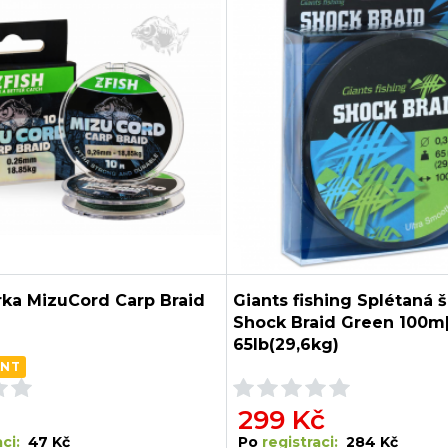
rka MizuCord Carp Braid
Giants fishing Splétaná 
Shock Braid Green 100m
65lb(29,6kg)
ANT
299 Kč
ci:
47 Kč
Po
registraci:
284 Kč