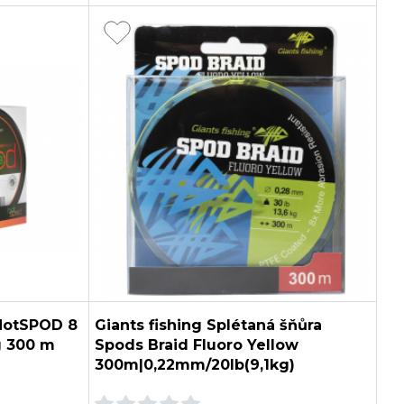
HotSPOD 8
Giants fishing Splétaná šňůra
g 300 m
Spods Braid Fluoro Yellow
300m|0,22mm/20lb(9,1kg)