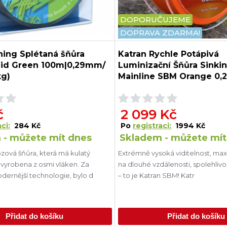
DOPORUČUJEME
DOPRAVA ZDARMA!
shing Splétaná šňůra
Katran Rychle Potápivá
aid Green 100m|0,29mm/
Luminizační Šňůra Sinki
kg)
Mainline SBM Orange 0,
m 30 b 13,6 kg
č
2 099 Kč
ci:
284 Kč
Po
registraci:
1994 Kč
 - můžete mít dnes
Skladem - můžete mít
ová šňůra, která má kulatý
Extrémně vysoká viditelnost, maxi
 vyrobena z osmi vláken. Za
na dlouhé vzdálenosti, spolehliv
odernější technologie, bylo d
– to je Katran SBM! Katr
Přidat do košíku
Přidat do košíku