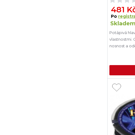
481 K
Po
registra
Skladem
Potápivá hla
vlastnostmi. 
nosnost a od