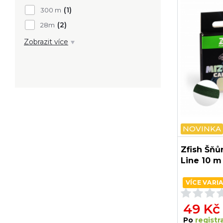
(1)
300 m
(2)
28m
Zobrazit více
NOVINKA
Zfish Šňů
Line 10 m
VÍCE VARI
49 Kč
Po
registra