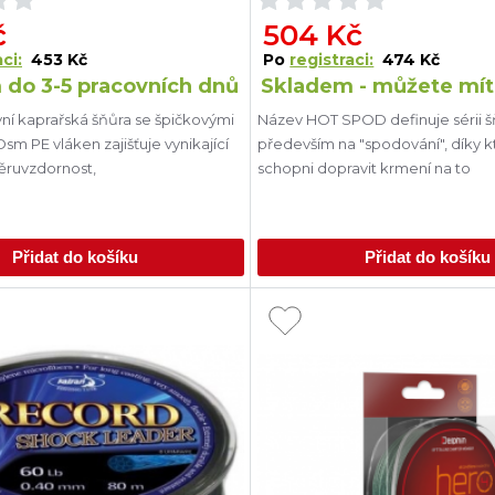
č
504 Kč
ci:
453 Kč
Po
registraci:
474 Kč
 do 3-5 pracovních dnů
Skladem - můžete mít
vní kaprařská šňůra se špičkovými
Název HOT SPOD definuje sérii š
Osm PE vláken zajišťuje vynikající
především na "spodování", díky 
ěruvzdornost,
schopni dopravit krmení na to
Přidat do košíku
Přidat do košíku