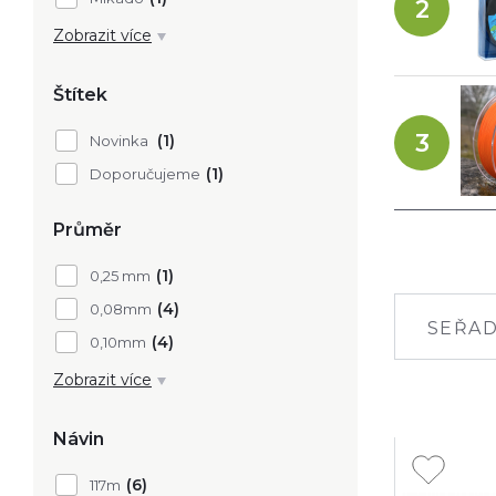
2
(1)
Mivardi
Zobrazit více
Štítek
3
(1)
Novinka
(1)
Doporučujeme
Průměr
(1)
0,25 mm
(4)
0,08mm
SEŘAD
(4)
0,10mm
Zobrazit více
Návin
(6)
117m