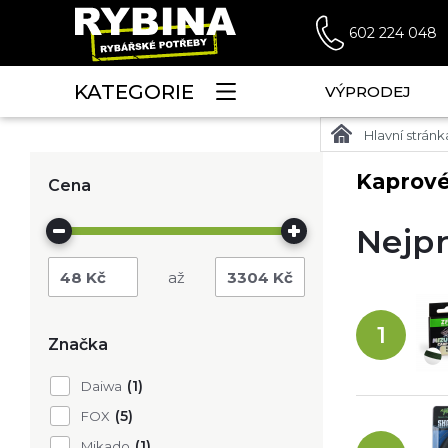
602 224 048
KATEGORIE
VÝPRODEJ
Hlavní stránk
Kaprové
Cena
Nejpr
48
Kč
3304
Kč
1
Značka
(1)
Daiwa
(5)
FOX
(1)
Mikado