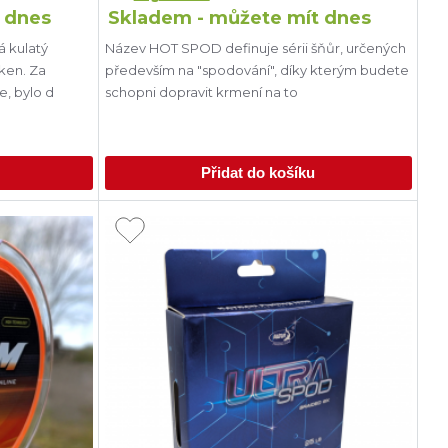
 dnes
Skladem - můžete mít dnes
 kulatý
Název HOT SPOD definuje sérii šňůr, určených
ken. Za
především na "spodování", díky kterým budete
e, bylo d
schopni dopravit krmení na to
Přidat do košíku