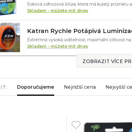
Skladem - můžete mít dnes
Katran Rychle Potápivá Luminiza
Skladem - můžete mít dnes
ZOBRAZIT VÍCE P
Doporučujeme
Nejnižší cena
Nejvyšší c
IT: