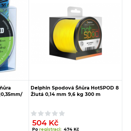
šňůra
Delphin Spodová Šňůra HotSPOD 8
|0,35mm/
Žlutá 0,14 mm 9,6 kg 300 m
504 Kč
Po
registraci:
474 Kč