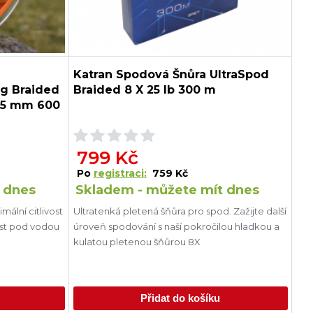
Katran Spodová Šnůra UltraSpod
ng Braided
Braided 8 X 25 lb 300 m
25 mm 600
799 Kč
Po
registraci:
759 Kč
 dnes
Skladem - můžete mít dnes
mální citlivost
Ultratenká pletená šňůra pro spod. Zažijte další
ost pod vodou
úroveň spodování s naší pokročilou hladkou a
kulatou pletenou šňůrou 8X
Přidat do košíku