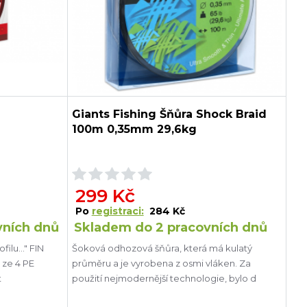
Giants Fishing Šňůra Shock Braid
100m 0,35mm 29,6kg
299 Kč
Po
registraci:
284 Kč
vních dnů
Skladem do 2 pracovních dnů
ilu..." FIN
Šoková odhozová šňůra, která má kulatý
 ze 4 PE
průměru a je vyrobena z osmi vláken. Za
t
použití nejmodernější technologie, bylo d