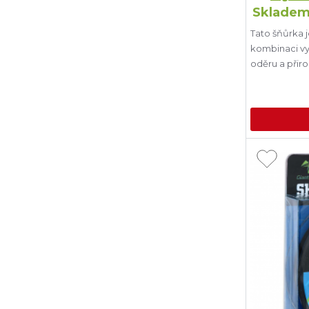
Skladem
Tato šňůrka j
kombinaci vy
oděru a přir