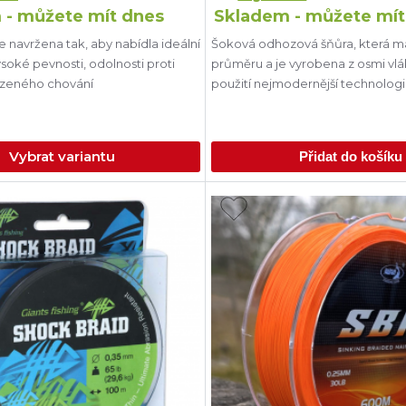
 - můžete mít dnes
Skladem - můžete mít
e navržena tak, aby nabídla ideální
Šoková odhozová šňůra, která má
soké pevnosti, odolnosti proti
průměru a je vyrobena z osmi vlá
ozeného chování
použití nejmodernější technologi
Vybrat variantu
Přidat do košíku