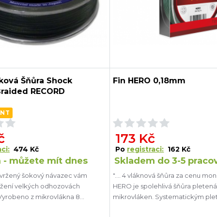
ková Šňůra Shock
Fin HERO 0,18mm
Braided RECORD
ANT
č
173 Kč
ci:
474 Kč
Po
registraci:
162 Kč
 - můžete mít dnes
Skladem do 3-5 praco
avržený šokový návazec vám
".... 4 vláknová šňůra za cenu monof
ažení velkých odhozovách
HERO je spolehlivá šňůra pletená
 Vyrobeno z mikrovlákna 8
mikrovláken. Systematickým ple