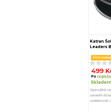
Katran Šo
Leaders 
VÍCE VARI
499 K
Po
registra
Skladem
Speciálně n
usnadní dos
vzdáleností.
UHMWPE (