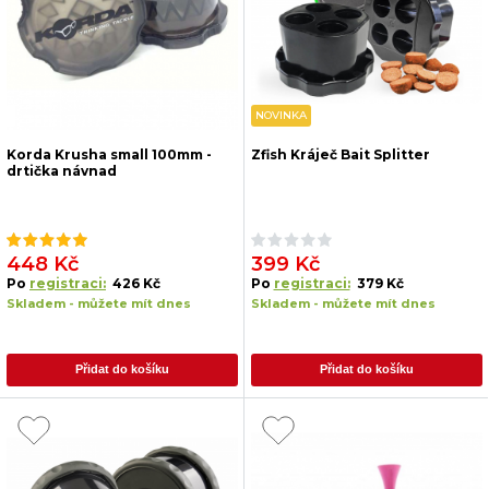
NOVINKA
Korda Krusha small 100mm -
Zfish Kráječ Bait Splitter
drtička návnad
448 Kč
399 Kč
Po
registraci:
426 Kč
Po
registraci:
379 Kč
Skladem - můžete mít dnes
Skladem - můžete mít dnes
Přidat do košíku
Přidat do košíku