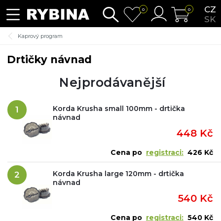
CZ
0
0
SK
Kaprový program
Drtičky návnad
Nejprodávanější
Korda Krusha small 100mm - drtička
1
návnad
448 Kč
Cena po
registraci:
426 Kč
Korda Krusha large 120mm - drtička
2
návnad
540 Kč
Cena po
registraci:
540 Kč