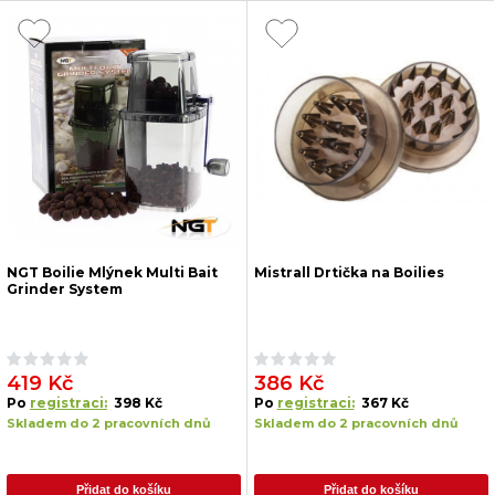
NGT Boilie Mlýnek Multi Bait
Mistrall Drtička na Boilies
Grinder System
419 Kč
386 Kč
Po
registraci:
398 Kč
Po
registraci:
367 Kč
Skladem do 2 pracovních dnů
Skladem do 2 pracovních dnů
Přidat do košíku
Přidat do košíku