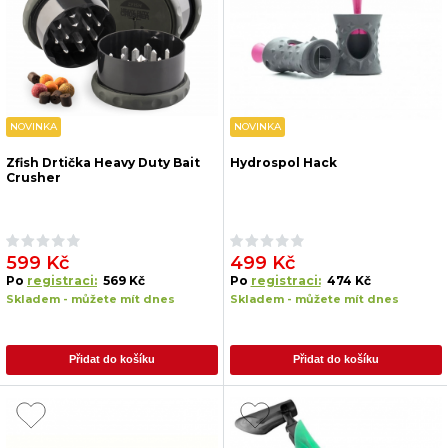
NOVINKA
NOVINKA
Zfish Drtička Heavy Duty Bait
Hydrospol Hack
Crusher
599 Kč
499 Kč
Po
registraci:
569 Kč
Po
registraci:
474 Kč
Skladem - můžete mít dnes
Skladem - můžete mít dnes
Přidat do košíku
Přidat do košíku