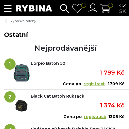
CZ
0
0
SK
Rybářské batohy
Ostatní
Nejprodávanější
Lorpio Batoh 50 l
1
1 799 Kč
Cena po
registraci:
1709 Kč
Black Cat Batoh Ruksack
2
1 374 Kč
Cena po
registraci:
1305 Kč
Voděodolný batoh Delphin BanxPACK XL