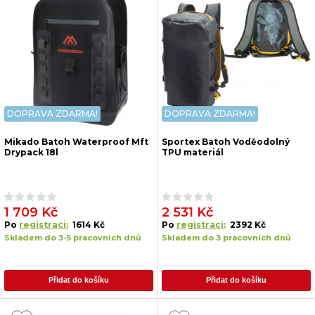
DOPRAVA ZDARMA!
DOPRAVA ZDARMA!
Mikado Batoh Waterproof Mft
Sportex Batoh Voděodolný
Drypack 18l
TPU materiál
1 709 Kč
2 531 Kč
Po
registraci:
1614 Kč
Po
registraci:
2392 Kč
Skladem do 3-5 pracovních dnů
Skladem do 3 pracovních dnů
Přidat do košíku
Přidat do košíku