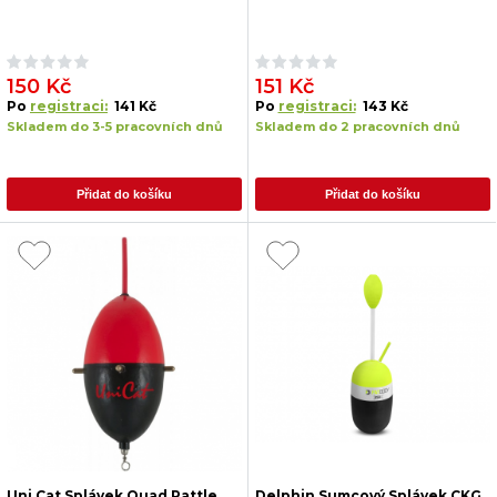
150 Kč
151 Kč
Po
registraci:
141 Kč
Po
registraci:
143 Kč
Skladem do 3-5 pracovních dnů
Skladem do 2 pracovních dnů
Přidat do košíku
Přidat do košíku
Uni Cat Splávek Quad Rattle
Delphin Sumcový Splávek CKG