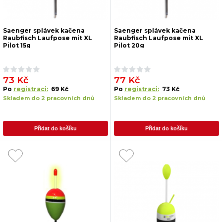
Saenger splávek kačena
Saenger splávek kačena
Raubfisch Laufpose mit XL
Raubfisch Laufpose mit XL
Pilot 15g
Pilot 20g
73 Kč
77 Kč
Po
registraci:
69 Kč
Po
registraci:
73 Kč
Skladem do 2 pracovních dnů
Skladem do 2 pracovních dnů
Přidat do košíku
Přidat do košíku