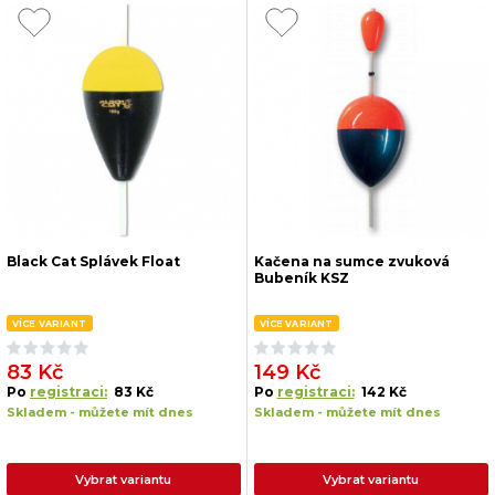
Black Cat Splávek Float
Kačena na sumce zvuková
Bubeník KSZ
VÍCE VARIANT
VÍCE VARIANT
83 Kč
149 Kč
Po
registraci:
83 Kč
Po
registraci:
142 Kč
Skladem - můžete mít dnes
Skladem - můžete mít dnes
Vybrat variantu
Vybrat variantu