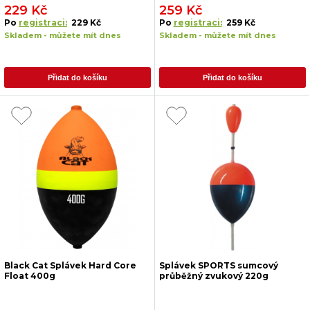
229 Kč
259 Kč
Po
registraci:
229 Kč
Po
registraci:
259 Kč
Skladem - můžete mít dnes
Skladem - můžete mít dnes
Přidat do košíku
Přidat do košíku
Black Cat Splávek Hard Core
Splávek SPORTS sumcový
Float 400g
průběžný zvukový 220g