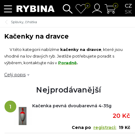
CZ
0
0
SK
Splávky, čihátka
Kačenky na dravce
V této kategorii nabízíme
kačenky na dravce
, které jsou
vhodné na lov dravých ryb. Jestliže potřebujete poradit s
výběrem, kontaktujte nás v
Poradně
.
Celý popis
Související kategorie:
signalizátory a echoloty
Nejprodávanější
Kačenka pevná dvoubarevná 4-35g
1
20 Kč
Cena po
registraci:
19 Kč