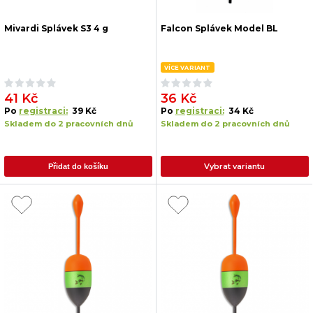
Mivardi Splávek S3 4 g
Falcon Splávek Model BL
VÍCE VARIANT
41 Kč
36 Kč
Po
registraci:
39 Kč
Po
registraci:
34 Kč
Skladem do 2 pracovních dnů
Skladem do 2 pracovních dnů
Vybrat variantu
Přidat do košíku