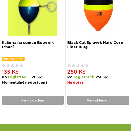
Kačena na sumce Bubeník
Black Cat Splávek Hard Core
trhací
Float 100g
VÍCE VARIANT
135 Kč
250 Kč
Po
registraci:
128 Kč
Po
registraci:
250 Kč
Momentálně nedostupné
Na dotaz
Není skladem
Není skladem