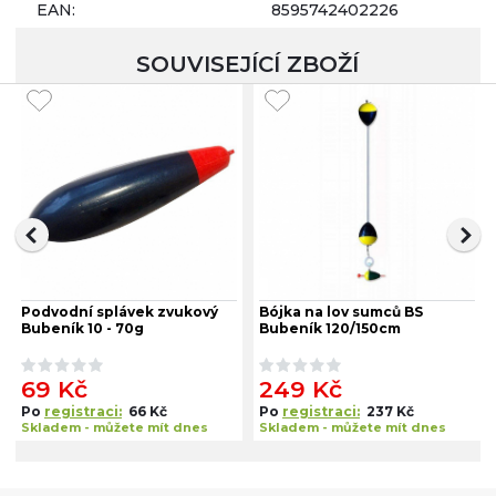
EAN:
8595742402226
SOUVISEJÍCÍ ZBOŽÍ
Podvodní splávek zvukový
Bójka na lov sumců BS
Bubeník 10 - 70g
Bubeník 120/150cm
69 Kč
249 Kč
Po
registraci:
66 Kč
Po
registraci:
237 Kč
Skladem - můžete mít dnes
Skladem - můžete mít dnes