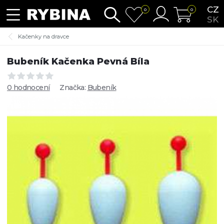
CZ
0
0
SK
Kačenky na dravce
Bubeník Kačenka Pevná Bíla
0 hodnocení
Značka:
Bubeník