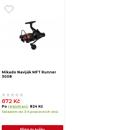
Mikado Naviják MFT Runner
3008
872 Kč
Po
registraci:
824 Kč
Skladem do 3-5 pracovních dnů
Přidat do košíku