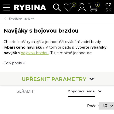
CZ
0
0
SK
Rybářské navijáky
Navijáky s bojovou brzdou
Chcete lepší, rychlejší a jednodušší ovládání zadní brzdy
rybářského navijáku
? V tom případě si vyberte r
ybářský
naviják
s
bojovou brzdou
. Tu je možné jednoduše
ovládat jedním prstem. Jedná se vlastně o takový přídavek k
Celý popis
zadní brzdě, v podobě prstence s výběžkem, který máte
vždy na dosah. Nejvíce ji využijete při nečekaném a
prudkém výpadu velké bojovné ryby.
Rybářský naviják s
UPŘESNIT PARAMETRY
bojovou brzdou
se nejvíce hodí na plavanou a
feeder
.
SEŘADIT:
Doporučujeme
Počet: