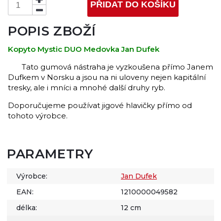
PŘIDAT DO KOŠÍKU
POPIS ZBOŽÍ
Kopyto Mystic DUO Medovka Jan Dufek
Tato gumová nástraha je vyzkoušena přímo Janem
Dufkem v Norsku a jsou na ni uloveny nejen kapitální
tresky, ale i mníci a mnohé další druhy ryb.
Doporučujeme používat jigové hlavičky přímo od
tohoto výrobce.
PARAMETRY
Výrobce:
Jan Dufek
EAN:
1210000049582
délka:
12 cm