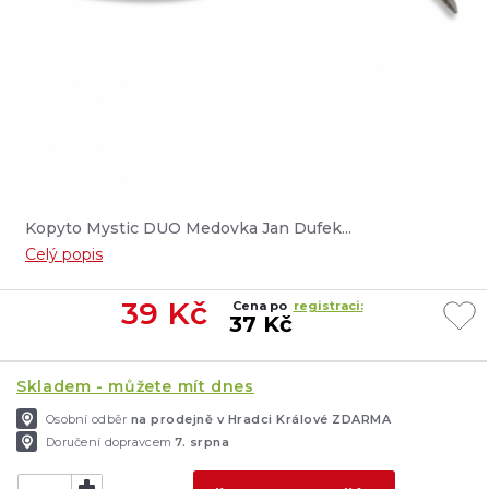
Kopyto Mystic DUO Medovka Jan Dufek...
Celý popis
39
Kč
Cena po
registraci:
37 Kč
Skladem - můžete mít dnes
Osobní odběr
na prodejně v Hradci Králové ZDARMA
Doručení dopravcem
7. srpna