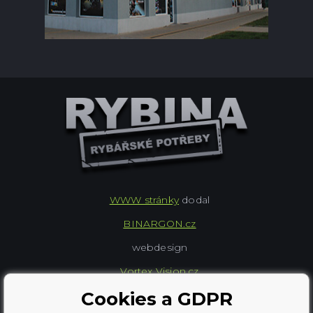
WWW stránky
dodal
BINARGON.cz
webdesign
Vortex Vision.cz
Cookies a GDPR