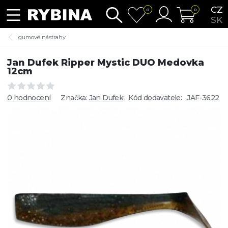
CZ
0
0
SK
gumové nástrahy
Jan Dufek Ripper Mystic DUO Medovka
12cm
0 hodnocení
Značka:
Jan Dufek
Kód dodavatele:
JAF-3622