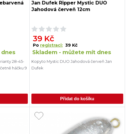
nebarvená
Jan Dufek Ripper Mystic DUO
Jahodová červeň 12cm
39 Kč
Po
registraci:
39 Kč
 dnes
Skladem - můžete mít dnes
rianty 28-45-
Kopyto Mystic DUO Jahodová červeň Jan
včetně háčku 9
Dufek
Přidat do košíku