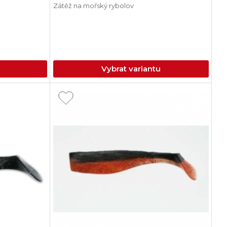
k
Zátěž na mořský rybolov
Vybrat variantu