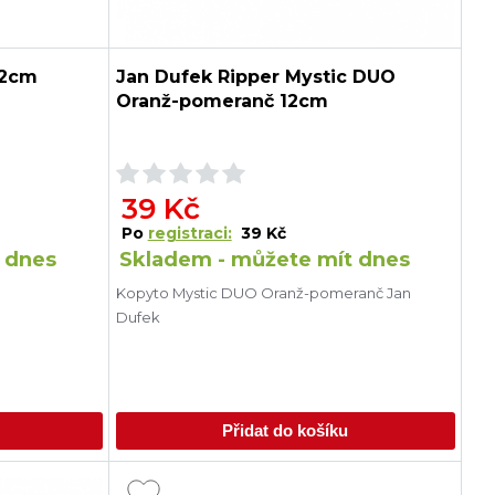
12cm
Jan Dufek Ripper Mystic DUO
Oranž-pomeranč 12cm
39 Kč
Po
registraci:
39 Kč
 dnes
Skladem - můžete mít dnes
Kopyto Mystic DUO Oranž-pomeranč Jan
Dufek
Přidat do košíku