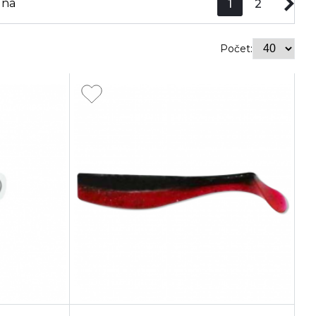
ena
1
2
Počet: