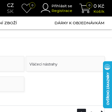
CZ
0
Kč
0
Přihlásit se
0
SK
Registrace
Košík
NÍ ZBOŽÍ
DÁRKY K OBJEDNÁVKÁM
Vláčecí nástrahy