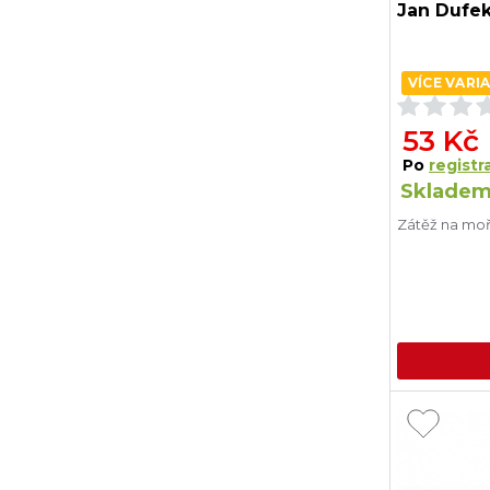
Jan Dufek
VÍCE VARI
53 Kč
Po
registra
Skladem
Zátěž na moř