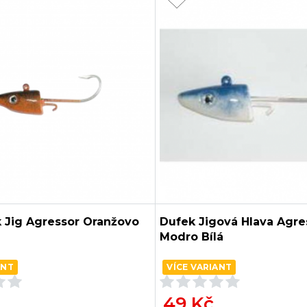
 Jig Agressor Oranžovo
Dufek Jigová Hlava Agre
Modro Bílá
ANT
VÍCE VARIANT
49 Kč