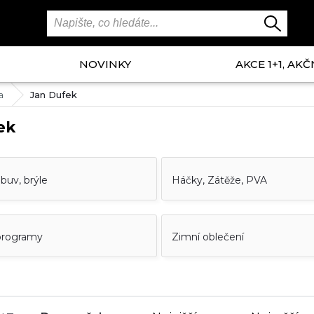
NOVINKY
AKCE 1+1, AKČ
a
Jan Dufek
ek
buv, brýle
Háčky, Zátěže, PVA
programy
Zimní oblečení