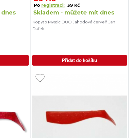
Po
registraci:
39 Kč
 dnes
Skladem - můžete mít dnes
á
Kopyto Mystic DUO Jahodová červeň Jan
Dufek
Přidat do košíku