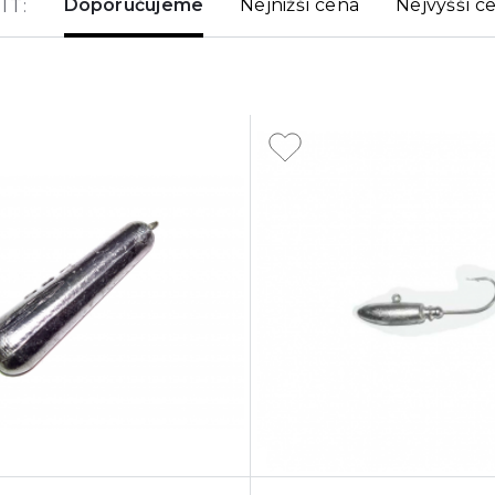
Doporučujeme
Nejnižší cena
Nejvyšší c
IT: