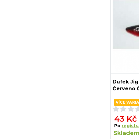
Dufek Jig
Červeno 
VÍCE VARI
43 Kč
Po
registra
Skladem