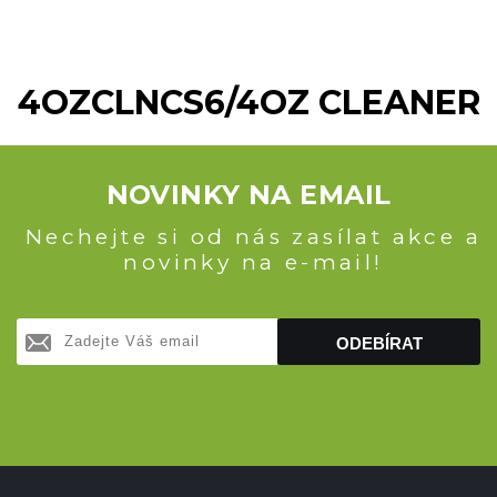
4OZCLNCS6/4OZ CLEANER
NOVINKY NA EMAIL
Nechejte si od nás zasílat akce a
novinky na e-mail!
ODEBÍRAT