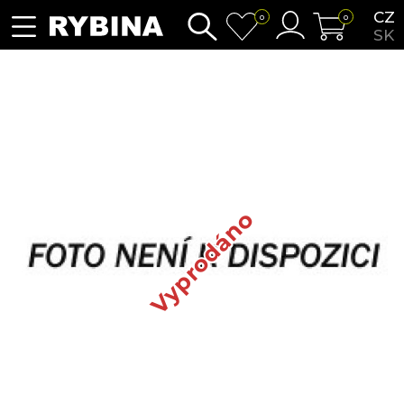
CZ
0
0
SK
Vyprodáno