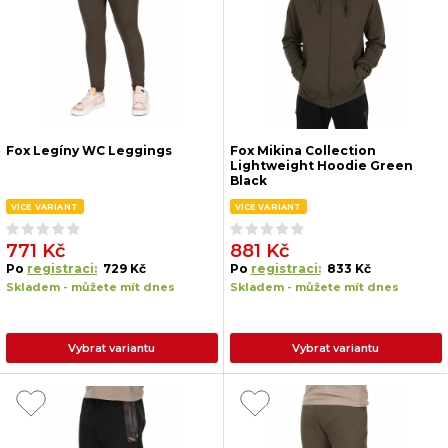
Fox Legíny WC Leggings
Fox Mikina Collection
Lightweight Hoodie Green
Black
VÍCE VARIANT
VÍCE VARIANT
771 Kč
881 Kč
Po
registraci:
729 Kč
Po
registraci:
833 Kč
Skladem - můžete mít dnes
Skladem - můžete mít dnes
Vybrat variantu
Vybrat variantu