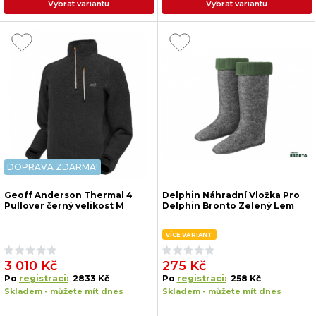
Vybrat variantu
Vybrat variantu
DOPRAVA ZDARMA!
Geoff Anderson Thermal 4
Delphin Náhradní Vložka Pro
Pullover černý velikost M
Delphin Bronto Zelený Lem
VÍCE VARIANT
3 010 Kč
275 Kč
Po
registraci:
2833 Kč
Po
registraci:
258 Kč
Skladem - můžete mít dnes
Skladem - můžete mít dnes