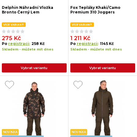
Delphin Náhradní Vložka
Fox Tepláky Khaki/Camo
Bronto Černý Lem
Premium 310 Joggers
VÍCE VARIANT
VÍCE VARIANT
275 Kč
1 211 Kč
Po
registraci:
258 Kč
Po
registraci:
1145 Kč
Skladem - můžete mít dnes
Skladem - můžete mít dnes
Vybrat variantu
Vybrat variantu
NOVINKA
NOVINKA