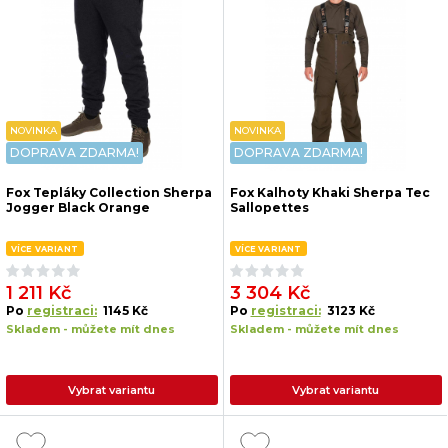
NOVINKA
NOVINKA
DOPRAVA ZDARMA!
DOPRAVA ZDARMA!
Fox Tepláky Collection Sherpa
Fox Kalhoty Khaki Sherpa Tec
Jogger Black Orange
Sallopettes
VÍCE VARIANT
VÍCE VARIANT
1 211 Kč
3 304 Kč
Po
registraci:
1145 Kč
Po
registraci:
3123 Kč
Skladem - můžete mít dnes
Skladem - můžete mít dnes
Vybrat variantu
Vybrat variantu