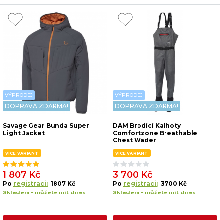
VÝPRODEJ
VÝPRODEJ
DOPRAVA ZDARMA!
DOPRAVA ZDARMA!
Savage Gear Bunda Super
DAM Brodící Kalhoty
Light Jacket
Comfortzone Breathable
Chest Wader
VÍCE VARIANT
VÍCE VARIANT
1 807 Kč
3 700 Kč
Po
registraci:
1807 Kč
Po
registraci:
3700 Kč
Skladem - můžete mít dnes
Skladem - můžete mít dnes