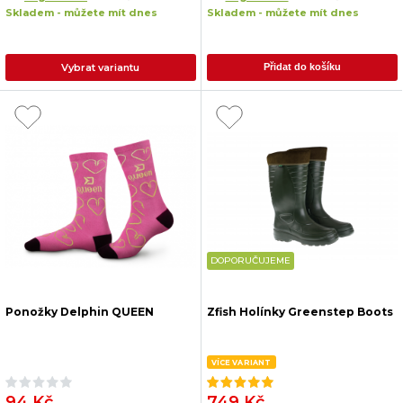
Skladem - můžete mít dnes
Skladem - můžete mít dnes
Vybrat variantu
Přidat do košíku
DOPORUČUJEME
Ponožky Delphin QUEEN
Zfish Holínky Greenstep Boots
VÍCE VARIANT
94 Kč
749 Kč