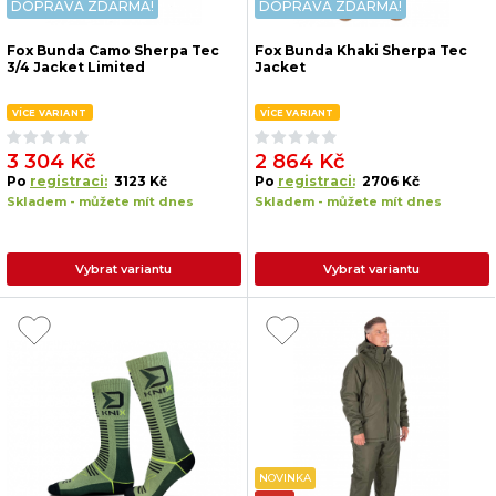
DOPRAVA ZDARMA!
DOPRAVA ZDARMA!
Fox Bunda Camo Sherpa Tec
Fox Bunda Khaki Sherpa Tec
3/4 Jacket Limited
Jacket
VÍCE VARIANT
VÍCE VARIANT
3 304 Kč
2 864 Kč
Po
registraci:
3123 Kč
Po
registraci:
2706 Kč
Skladem - můžete mít dnes
Skladem - můžete mít dnes
Vybrat variantu
Vybrat variantu
NOVINKA