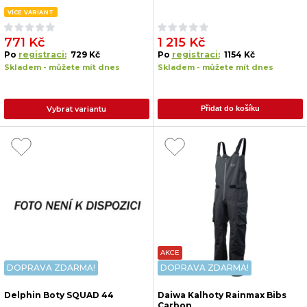
VÍCE VARIANT
771 Kč
1 215 Kč
Po
registraci:
729 Kč
Po
registraci:
1154 Kč
Skladem - můžete mít dnes
Skladem - můžete mít dnes
Vybrat variantu
Přidat do košíku
AKCE
DOPRAVA ZDARMA!
DOPRAVA ZDARMA!
Delphin Boty SQUAD 44
Daiwa Kalhoty Rainmax Bibs
Carbon