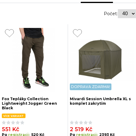
Počet:
DOPRAVA ZDARMA!
Fox Tepláky Collection
Mivardi Session Umbrella XL s
Lightweight Jogger Green
komplet zakrytím
Black
VÍCE VARIANT
551 Kč
2 519 Kč
Po
registraci:
520 Kč
Po
registraci:
2393 Kč