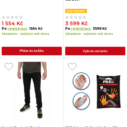
VÍCE VARIANT
1 554 Kč
3 599 Kč
Po
registraci:
1554 Kč
Po
registraci:
3599 Kč
Skladem - můžete mít dnes
Skladem - můžete mít dnes
Vybrat variantu
Přidat do košíku