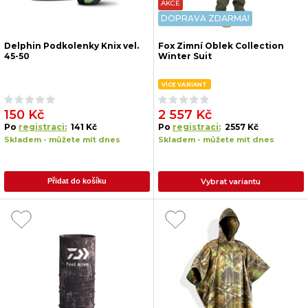
AKCE
DOPRAVA ZDARMA!
Delphin Podkolenky Knix vel.
Fox Zimní Oblek Collection
45-50
Winter Suit
VÍCE VARIANT
150 Kč
2 557 Kč
Po
registraci:
141 Kč
Po
registraci:
2557 Kč
Skladem - můžete mít dnes
Skladem - můžete mít dnes
Vybrat variantu
Přidat do košíku