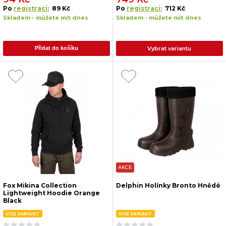
Po
registraci:
89 Kč
Po
registraci:
712 Kč
Skladem - můžete mít dnes
Skladem - můžete mít dnes
Vybrat variantu
Přidat do košíku
AKCE
Fox Mikina Collection
Delphin Holínky Bronto Hnědé
Lightweight Hoodie Orange
Black
VÍCE VARIANT
VÍCE VARIANT