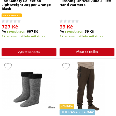
Fox Kalhoty Collection
Filfishing Ohřívač Rukou Filex
Lightweight Jogger Orange
Hand Warmers
Black
VÍCE VARIANT
727 Kč
39 Kč
Po
registraci:
687 Kč
Po
registraci:
39 Kč
Skladem - můžete mít dnes
Skladem - můžete mít dnes
Vybrat variantu
Přidat do košíku
NOVINKA
DOPRAVA ZDARMA!