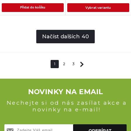
Vybrat variantu
Přidat do košíku
Načíst dalších
40
1
2
3
NOVINKY NA EMAIL
Nechejte si od nás zasílat akce a
novinky na e-mail!
ODEBÍRAT