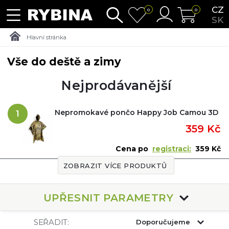
CZ
0
0
SK
Hlavní stránka
Vše do deště a zimy
Nejprodávanější
Nepromokavé pončo Happy Job Camou 3D
1
359 Kč
Cena po
registraci:
359 Kč
ZOBRAZIT VÍCE PRODUKTŮ
UPŘESNIT PARAMETRY
SEŘADIT:
Doporučujeme