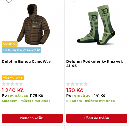
NOVINKA
DOPRAVA ZDARMA!
Delphin Bunda CamoWay
Delphin Podkolenky Knix vel.
41-46
VÍCE VARIANT
1 240 Kč
150 Kč
Po
registraci:
1178 Kč
Po
registraci:
141 Kč
Skladem - můžete mít dnes
Skladem - můžete mít dnes
Přidat do košíku
Přidat do košíku