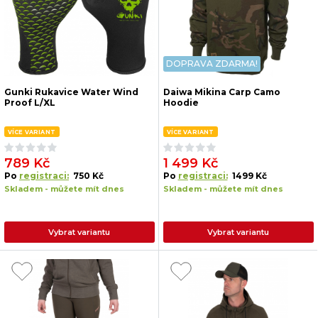
DOPRAVA ZDARMA!
Gunki Rukavice Water Wind
Daiwa Mikina Carp Camo
Proof L/XL
Hoodie
VÍCE VARIANT
VÍCE VARIANT
789 Kč
1 499 Kč
Po
registraci:
750 Kč
Po
registraci:
1499 Kč
Skladem - můžete mít dnes
Skladem - můžete mít dnes
Vybrat variantu
Vybrat variantu