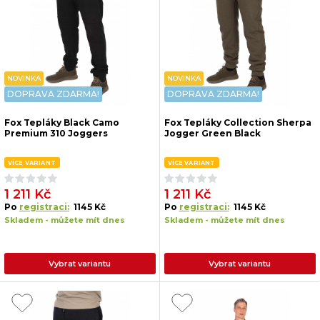
NOVINKA
NOVINKA
DOPRAVA ZDARMA!
DOPRAVA ZDARMA!
Fox Tepláky Black Camo
Fox Tepláky Collection Sherpa
Premium 310 Joggers
Jogger Green Black
VÍCE VARIANT
VÍCE VARIANT
1 211 Kč
1 211 Kč
Po
registraci:
1145 Kč
Po
registraci:
1145 Kč
Skladem - můžete mít dnes
Skladem - můžete mít dnes
Vybrat variantu
Vybrat variantu