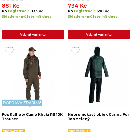
881 Kč
734 Kč
Po
registraci:
833 Kč
Po
registraci:
690 Kč
Skladem - můžete mít dnes
Skladem - můžete mít dnes
Vybrat variantu
Vybrat variantu
DOPRAVA ZDARMA!
Fox Kalhoty Camo Khaki RS 10K
Nepromokavý oblek Carina For
Trouser
Job zelený
VÍCE VARIANT
VÍCE VARIANT