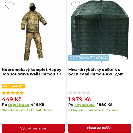
DOPRAVA ZDARMA!
Nepromokavý komplet Happy
Mivardi rybářský deštník s
Job souprava Walis Camou 3D
bočnicemi Camou-PVC 2,5m
VÍCE VARIANT
449 Kč
1 979 Kč
Po
registraci:
449 Kč
Po
registraci:
1880 Kč
Skladem - můžete mít dnes
Skladem - můžete mít dnes
Vybrat variantu
Přidat do košíku