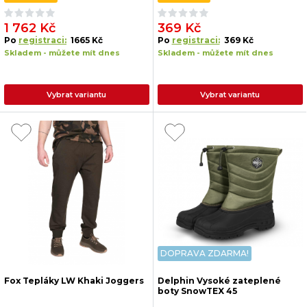
1 762 Kč
369 Kč
Po
registraci:
1665 Kč
Po
registraci:
369 Kč
Skladem - můžete mít dnes
Skladem - můžete mít dnes
Vybrat variantu
Vybrat variantu
DOPRAVA ZDARMA!
Fox Tepláky LW Khaki Joggers
Delphin Vysoké zateplené
boty SnowTEX 45