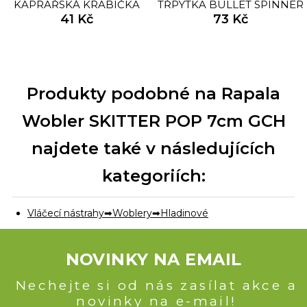
KAPRAŘSKÁ KRABIČKA
TŘPYTKA BULLET SPINNER
MINI 2
41 Kč
3 ORANGE TIGER 7G
73 Kč
Produkty podobné na Rapala
Wobler SKITTER POP 7cm GCH
najdete také v následujících
kategoriích:
Vláčecí nástrahy
Woblery
Hladinové
NOVINKY NA EMAIL
Nechejte si od nás zasílat akce a
novinky na e-mail!