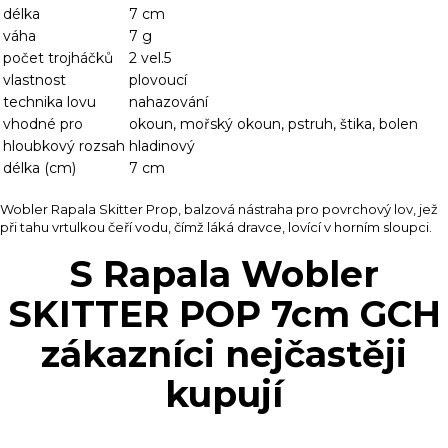
délka
7 cm
váha
7 g
počet trojháčků
2 vel.5
vlastnost
plovoucí
technika lovu
nahazování
vhodné pro
okoun, mořský okoun, pstruh, štika, bolen
hloubkový rozsah
hladinový
délka (cm)
7 cm
Wobler Rapala Skitter Prop, balzová nástraha pro povrchový lov, jež
při tahu vrtulkou čeří vodu, čímž láká dravce, lovící v horním sloupci.
S Rapala Wobler
SKITTER POP 7cm GCH
zákazníci nejčastěji
kupují