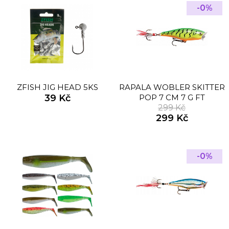
-0%
ZFISH JIG HEAD 5KS
RAPALA WOBLER SKITTER
39 Kč
POP 7 CM 7 G FT
299 Kč
299 Kč
-0%