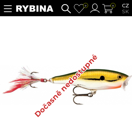
CZ
0
0
SK
Dočasně nedostupné