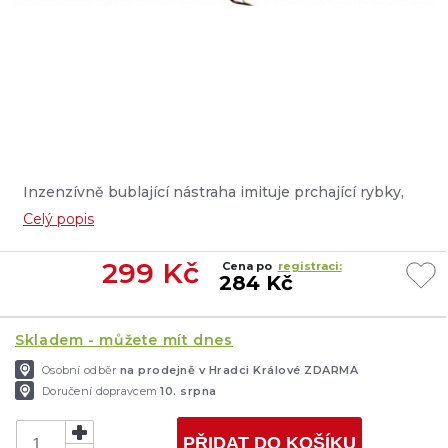
Inzenzívně bublající nástraha imituje prchající rybky,
které se zdržují těsně pod hladinou. Nechává za sebou
Celý popis
vzduchové bublinky, velmi dobře pracuje na lovištích,
kde rostou ponořené a na povrch vykukující rostliny.
299
Kč
Cena po
registraci:
Cílové ryby: okoun, pstruh, bolen, tloušť, štika...
284 Kč
Skladem - můžete mít dnes
Osobní odběr
na prodejně v Hradci Králové ZDARMA
Doručení dopravcem
10. srpna
PŘIDAT DO KOŠÍKU