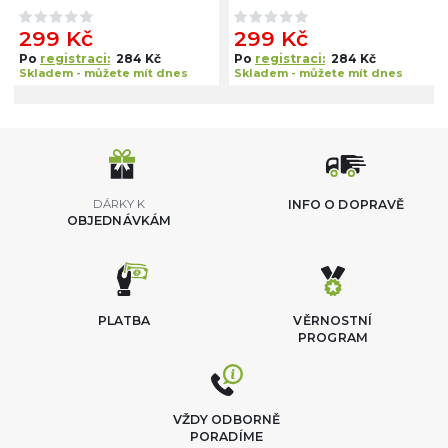
299 Kč
299 Kč
Po
registraci:
284 Kč
Po
registraci:
284 Kč
Skladem - můžete mít dnes
Skladem - můžete mít dnes
DÁRKY K
INFO O DOPRAVĚ
OBJEDNÁVKÁM
PLATBA
VĚRNOSTNÍ
PROGRAM
VŽDY ODBORNĚ
PORADÍME