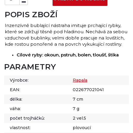
POPIS ZBOŽÍ
Inzenzívně bublající nástraha imituje prchající rybky,
které se zdržují těsně pod hladinou. Nechává za sebou
vzduchové bublinky, velmi dobře pracuje na lovištích,
kde rostou ponořené a na povrch vykukující rostliny.
Cílové ryby: okoun, pstruh, bolen, tloušť, štika
PARAMETRY
Výrobce:
Rapala
EAN:
022677021041
délka:
7 cm
váha:
7 g
počet trojháčků:
2 vel.5
vlastnost:
plovoucí