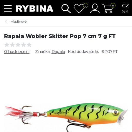
CZ
0
0
SK
Hladinové
Rapala Wobler Skitter Pop 7 cm 7 g FT
0 hodnocení
Značka:
Rapala
Kód dodavatele:
SP07FT