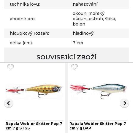
technika lovu:
nahazování
okoun, mořský
vhodné pro:
okoun, pstruh, štika,
bolen
hloubkový rozsah:
hladinový
délka (cm):
7 cm
SOUVISEJÍCÍ ZBOŽÍ
Rapala Wobler Skitter Pop 7
Rapala Wobler Skitter Pop 7
cm 7 g STGS
cm 7 g BAP