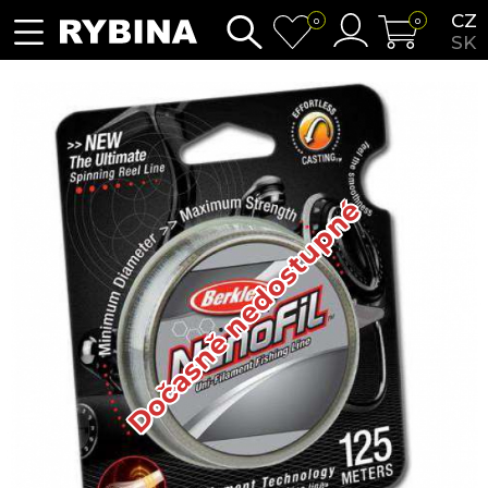
CZ
0
0
SK
Dočasně nedostupné