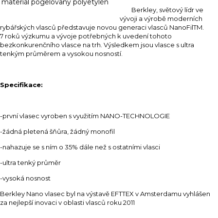
materiál
pogelovaný polyetylén
Berkley, světový lídr ve
vývoji a výrobě moderních
rybářských vlasců představuje novou generaci vlasců NanoFilTM.
7 roků výzkumu a vývoje potřebných k uvedení tohoto
bezkonkurenčního vlasce na trh. Výsledkem jsou vlasce s ultra
tenkým průměrem a vysokou nosností.
Specifikace:
-první vlasec vyroben s využitím NANO-TECHNOLOGIE
-žádná pletená šňůra, žádný monofil
-nahazuje se s ním o 35% dále než s ostatními vlasci
-ultra tenký průměr
-vysoká nosnost
Berkley Nano vlasec byl na výstavě EFTTEX v Amsterdamu vyhlášen
za nejlepší inovaci v oblasti vlasců roku 2011