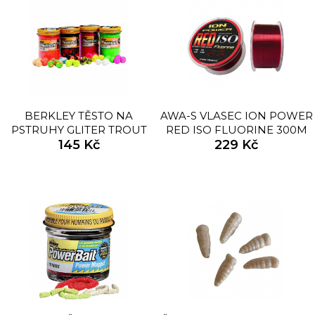
BERKLEY TĚSTO NA
AWA-S VLASEC ION POWER
PSTRUHY GLITER TROUT
RED ISO FLUORINE 300M
BAIT 50G
145 Kč
229 Kč