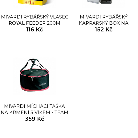
MIVARDI RYBÁŘSKÝ VLASEC
MIVARDI RYBÁŘSKÝ
ROYAL FEEDER 200M
KAPRAŘSKÝ BOX NA
116 Kč
NÁVAZCE SINGLE
152 Kč
MIVARDI MÍCHACÍ TAŠKA
NA KRMENÍ S VÍKEM - TEAM
XL 40CM
359 Kč