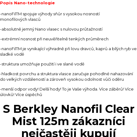
Popis Nano-technologie
-nanoFilTM spojuje výhody sňůr s vysokou nosností
monofilových vlasců
-absolutně jemný Nano vlasec s nulovou průtažností
-extrémní nosnost při neuvěřitelně tenkých průměrech
-nanoFilTM je vynikající výhradně při lovu dravců, kaprů a bílých ryb ve
sladké vodě
-struktura umožňuje použití i ve slané vodě
-hladkost povrchu a struktura vlasce zaručuje pohodlné nahazování
do velkých vzdáleností a zároveň vysokou odolnost vůči oděru
-menší odpor vody! Delší hody! To je Vaše výhoda. Více záběrů! Více
úlovků! Více úspěchů
S Berkley Nanofil Clear
Mist 125m zákazníci
nejčastěji kupují