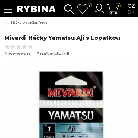
CZ
0
0
SK
Háčky plavačka, feeder
Mivardi Háčky Yamatsu Aji s Lopatkou
0 hodnocení
Značka:
Mivardi