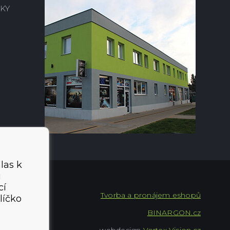
KY
las k
i
cí
Tvorba a pronájem eshopů
líčko
BINARGON.cz