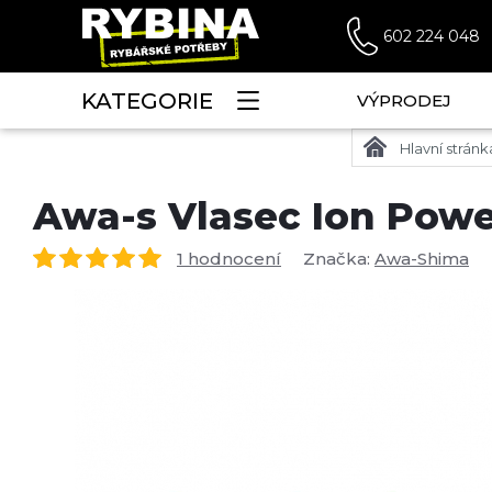
602 224 048
KATEGORIE
VÝPRODEJ
Hlavní stránk
Awa-s Vlasec Ion Powe
1 hodnocení
Značka:
Awa-Shima