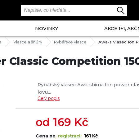
NOVINKY
AKCE 1+1, AKČ
a
Vlasce a šňůry
Rybářské vlasce
Awa-s Vlasec Ion P
r Classic Competition 1
Rybářský vlasec Awa-shima Ion power clas
lovu...
Celý popis
od
169
Kč
Cena po
registraci:
161 Kč