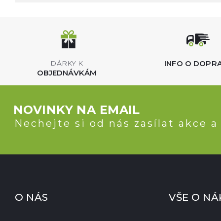
INFO O DOPR
DÁRKY K
OBJEDNÁVKÁM
NOVINKY NA EMAIL
Nechejte si od nás zasílat akce a
O NÁS
VŠE O N