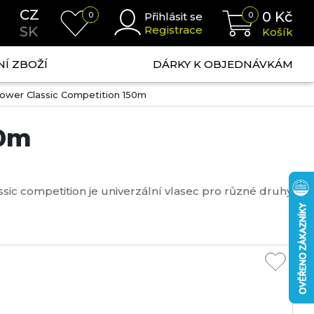
CZ
0
Kč
0
Přihlásit se
0
SK
Registrace
Košík
NÍ ZBOŽÍ
DÁRKY K OBJEDNÁVKÁM
ower Classic Competition 150m
50m
sic competition je univerzální vlasec pro různé druhy