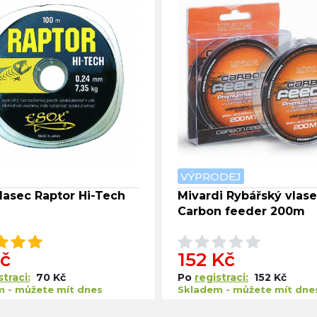
VÝPRODEJ
lasec Raptor Hi-Tech
Mivardi Rybářský vlas
Carbon feeder 200m
Kč
152 Kč
straci:
70 Kč
Po
registraci:
152 Kč
 - můžete mít dnes
Skladem - můžete mít dne