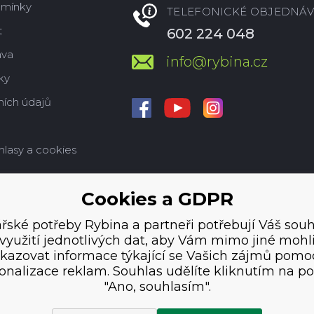
dmínky
TELEFONICKÉ OBJEDNÁV
t
602 224 048
ava
info@rybina.cz
ky
ích údajů
hlasy a cookies
Cookies a GDPR
řské potřeby Rybina a partneři potřebují Váš souh
využití jednotlivých dat, aby Vám mimo jiné mohl
kazovat informace týkající se Vašich zájmů pomo
onalizace reklam. Souhlas udělíte kliknutím na po
"Ano, souhlasím".