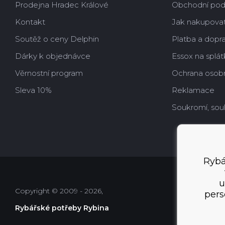
Prodejna Hradec Králové
Obchodní po
Kontakt
Jak nakupova
Soutěž o ceny Delphin
Platba a dopr
Dárky k objednávce
Essox na splát
Věrnostní program
Ochrana osobn
Sleva 10%
Reklamace
Soukromí, sou
Rybá
u
Copyright © 2009 - 2026,
pers
Rybářské potřeby Rybina