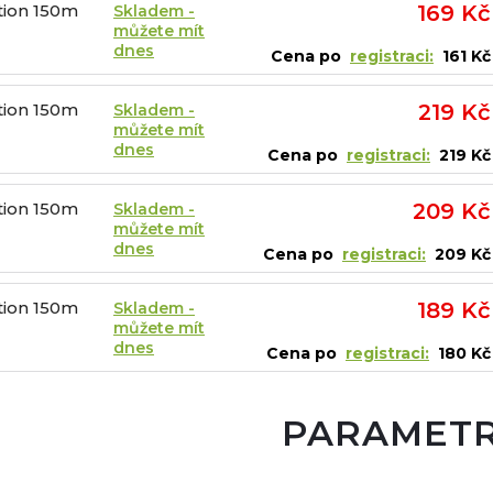
tion 150m
169 Kč
Skladem -
můžete mít
dnes
Cena po
registraci:
161 Kč
tion 150m
219 Kč
Skladem -
můžete mít
dnes
Cena po
registraci:
219 Kč
tion 150m
209 Kč
Skladem -
můžete mít
dnes
Cena po
registraci:
209 Kč
tion 150m
189 Kč
Skladem -
můžete mít
dnes
Cena po
registraci:
180 Kč
PARAMET