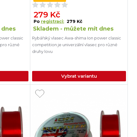
279 Kč
Po
registraci:
279 Kč
 dnes
Skladem - můžete mít dnes
ower classic
Rybářský vlasec Awa-shima Ion power classic
 pro různé
competition je univerzální vlasec pro různé
druhy lovu
Vybrat variantu