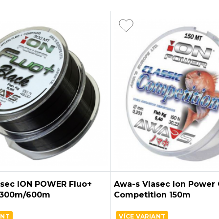
asec ION POWER Fluo+
Awa-s Vlasec Ion Power 
2x300m/600m
Competition 150m
ANT
VÍCE VARIANT