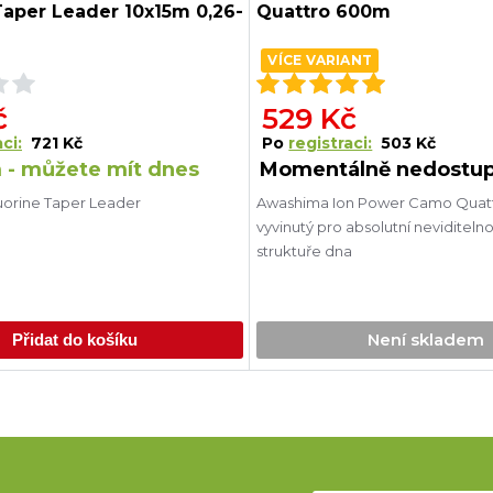
Taper Leader 10x15m 0,26-
Quattro 600m
VÍCE VARIANT
č
529 Kč
ci:
721 Kč
Po
registraci:
503 Kč
 - můžete mít dnes
Momentálně nedostu
uorine Taper Leader
Awashima Ion Power Camo Quattr
vyvinutý pro absolutní neviditelno
struktuře dna
Není skladem
Přidat do košíku