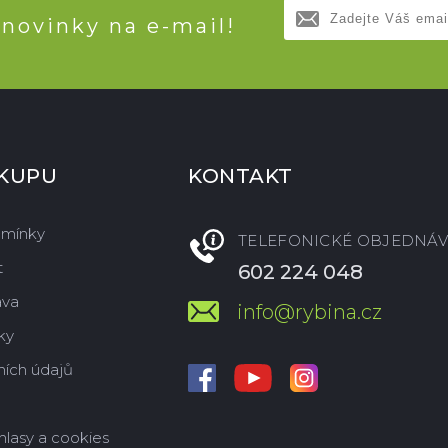
 novinky na e-mail!
ÁKUPU
KONTAKT
dmínky
TELEFONICKÉ OBJEDNÁV
t
602 224 048
ava
info@rybina.cz
ky
ích údajů
hlasy a cookies