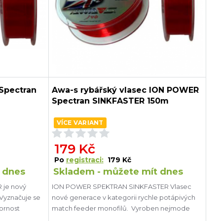
Spectran
Awa-s rybářský vlasec ION POWER
Spectran SINKFASTER 150m
VÍCE VARIANT
179 Kč
Po
registraci:
179 Kč
 dnes
Skladem - můžete mít dnes
 je nový
ION POWER SPEKTRAN SINKFASTER Vlasec
Vyznačuje se
nové generace v kategorii rychle potápivých
dornost
match feeder monofilů. Vyroben nejmode