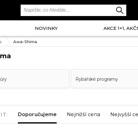
NOVINKY
AKCE 1+1, AKČ
a
Awa-Shima
ima
ňůry
Rybářské programy
Doporučujeme
Nejnižší cena
Nejvyšší c
IT: