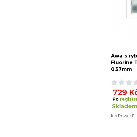
Awa-s ryb
Fluorine 
0,57mm
729 K
Po
registra
Skladem
Ion Power Fl