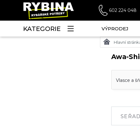
602 224 048
KATEGORIE
VÝPRODEJ
Hlavní stránk
Awa-Sh
Vlasce a š
SEŘAD