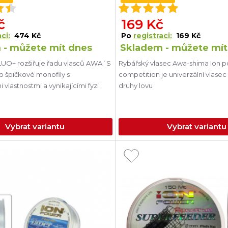
č
169 Kč
ci:
474 Kč
Po
registraci:
169 Kč
 - můžete mít dnes
Skladem - můžete mít
LUO+ rozšiřuje řadu vlasců AWA´S
Rybářský vlasec Awa-shima Ion p
 špičkové monofily s
competition je univerzální vlasec
lastnostmi a vynikajícími fyzi
druhy lovu
Vybrat variantu
Vybrat variantu