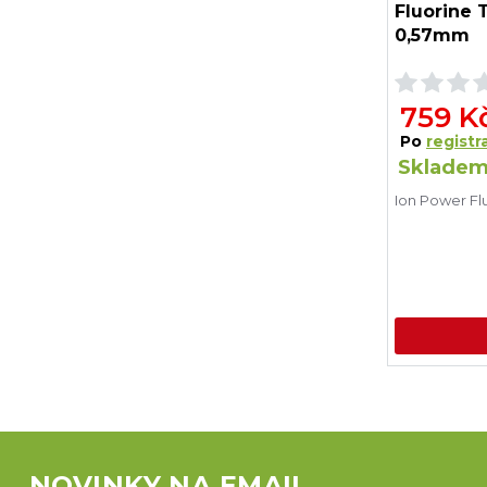
Fluorine 
0,57mm
759 K
Po
registra
Skladem
Ion Power Fl
NOVINKY NA EMAIL