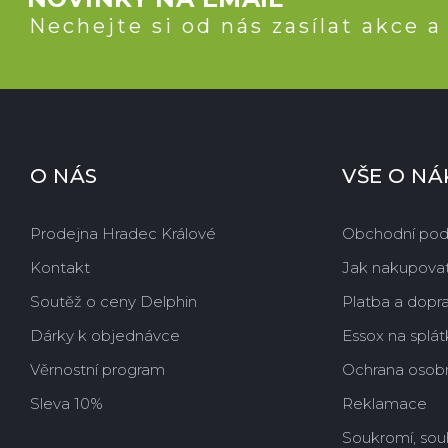
Nechejte si od nás zasílat akce a
O NÁS
VŠE O N
Prodejna Hradec Králové
Obchodní po
Kontakt
Jak nakupova
Soutěž o ceny Delphin
Platba a dopr
Dárky k objednávce
Essox na splát
Věrnostní program
Ochrana osobn
Sleva 10%
Reklamace
Soukromí, sou