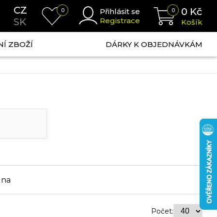
CZ
0
Kč
0
Přihlásit se
0
SK
Registrace
Košík
NÍ ZBOŽÍ
DÁRKY K OBJEDNÁVKÁM
ena
Počet: