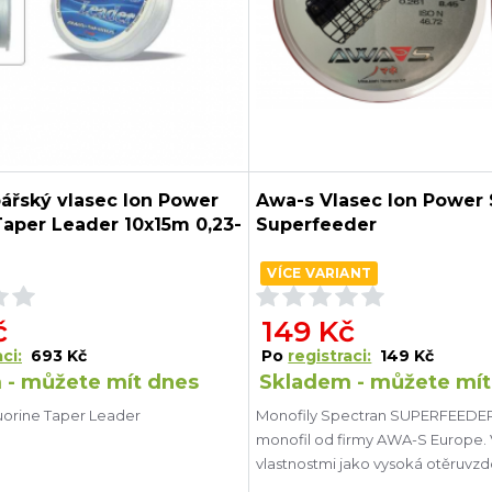
ářský vlasec Ion Power
Awa-s Vlasec Ion Power 
Taper Leader 10x15m 0,23-
Superfeeder
VÍCE VARIANT
č
149 Kč
ci:
693 Kč
Po
registraci:
149 Kč
 - můžete mít dnes
Skladem - můžete mít
uorine Taper Leader
Monofily Spectran SUPERFEEDER
monofil od firmy AWA-S Europe. 
vlastnostmi jako vysoká otěruvz