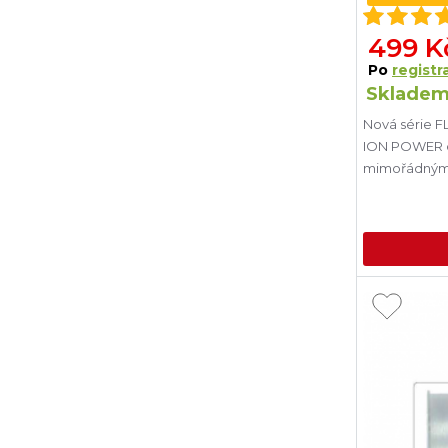
499 K
Po
registra
Skladem
Nová série F
ION POWER o
mimořádnými v