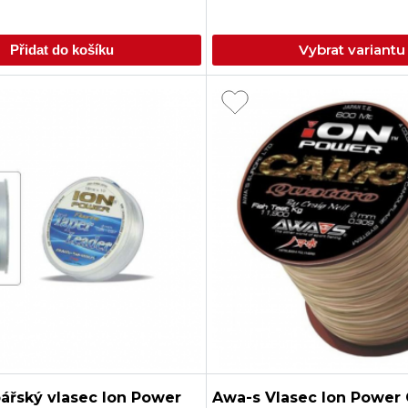
Vybrat variantu
Přidat do košíku
ářský vlasec Ion Power
Awa-s Vlasec Ion Power