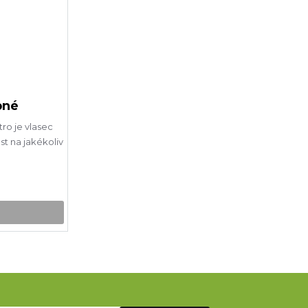
pné
o je vlasec
st na jakékoliv