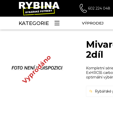
602 224 048
KATEGORIE
VÝPRODEJ
Mivar
2díl
Vyprodáno
Kompletní séri
ExHRC55 carbon 
optimální výběr
Rybářské 