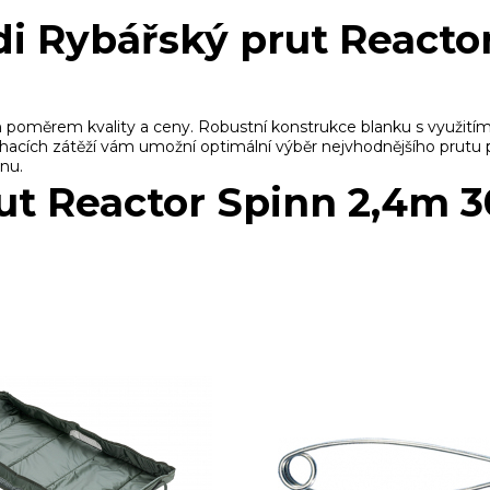
di Rybářský prut Reacto
oměrem kvality a ceny. Robustní konstrukce blanku s využitím m
rhacích zátěží vám umožní optimální výběr nejvhodnějšího prutu p
nu.
ut Reactor Spinn 2,4m 30