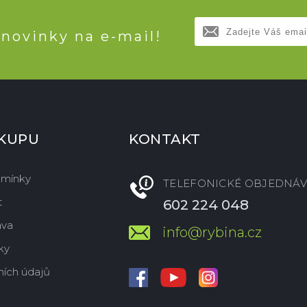
 novinky na e-mail!
ÁKUPU
KONTAKT
dmínky
TELEFONICKÉ OBJEDNÁV
t
602 224 048
ava
info@rybina.cz
ky
ích údajů