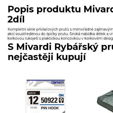
Popis produktu Mivar
2díl
Kompletní série přívlačových prutů s mimořádně zajímavým p
akcí soustředěnou do špičky prutu. Široká nabídka délek a v
korkovou rukojetí s praktickou koncovkou v korkovém desig
S Mivardi Rybářský pr
nejčastěji kupují