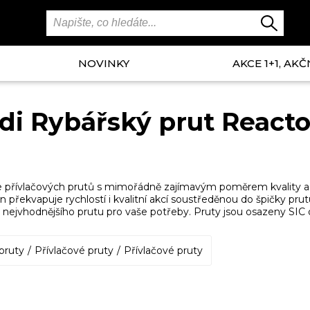
NOVINKY
AKCE 1+1, AKČ
di Rybářský prut React
e přívlačových prutů s mimořádně zajímavým poměrem kvality a 
překvapuje rychlostí i kvalitní akcí soustředěnou do špičky prut
 nejvhodnějšího prutu pro vaše potřeby. Pruty jsou osazeny SIC 
pruty
Přívlačové pruty
Přívlačové pruty