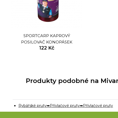
SPORTCARP KAPROVÝ
POSILOVAČ KONOPÁSEK
122 Kč
Produkty podobné na Mivard
Rybářské pruty
Přívlačové pruty
Přívlačové pruty