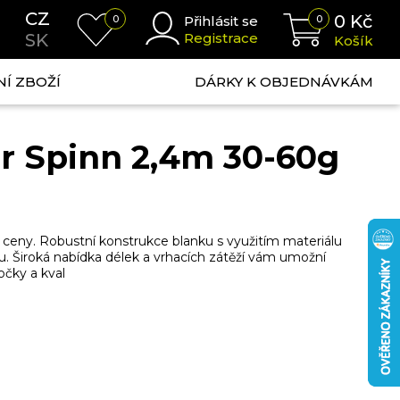
CZ
0
Kč
0
Přihlásit se
0
SK
Registrace
Košík
NÍ ZBOŽÍ
DÁRKY K OBJEDNÁVKÁM
or Spinn 2,4m 30-60g
ceny. Robustní konstrukce blanku s využitím materiálu
u. Široká nabídka délek a vrhacích zátěží vám umožní
očky a kval