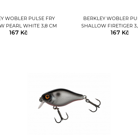
Y WOBLER PULSE FRY
BERKLEY WOBLER PU
W PEARL WHITE 3,8 CM
SHALLOW FIRETIGER 3,
167 Kč
167 Kč
4,5 G
G