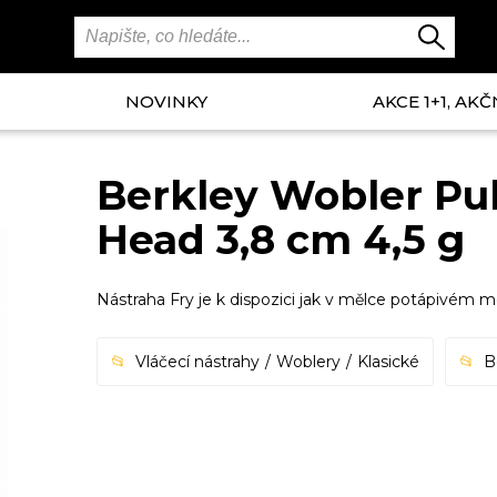
NOVINKY
AKCE 1+1, AKČ
Berkley Wobler Pu
Head 3,8 cm 4,5 g
Nástraha Fry je k dispozici jak v mělce potápivém 
Vláčecí nástrahy
Woblery
Klasické
B