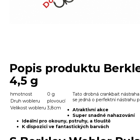
Popis produktu Berkl
4,5 g
hmotnost
0 g
Tato drobná crankbait nástraha
se jedná o perfektní nástrahu 
Druh wobleru
plovoucí
Velikost wobleru
3,8cm
Atraktivní akce
Super snadné nahazování
Ideální pro okouny, pstruhy, a tlouště
K dispozici ve fantastických barvách