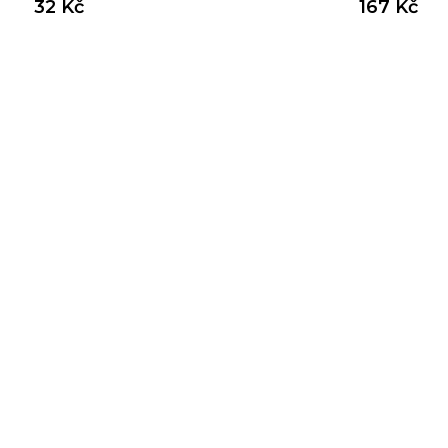
32 Kč
167 Kč
INKOU 2KS 20CM 7KG