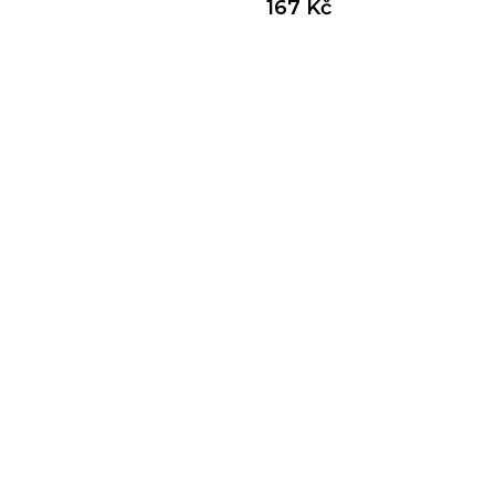
167 Kč
4,5 G