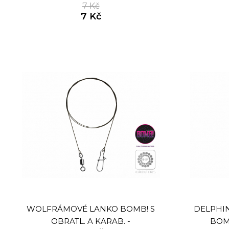
7 Kč
7 Kč
WOLFRÁMOVÉ LANKO BOMB! S
DELPHI
OBRATL. A KARAB. -
BOM