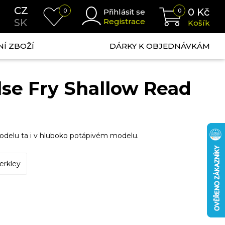
CZ
0
Kč
0
Přihlásit se
0
SK
Registrace
Košík
NÍ ZBOŽÍ
DÁRKY K OBJEDNÁVKÁM
lse Fry Shallow Read
modelu ta i v hluboko potápivém modelu.
erkley