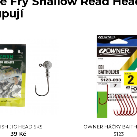
e Fry Shallow Read Head
upují
ISH JIG HEAD 5KS
OWNER HÁČKY BAIT
39 Kč
5123