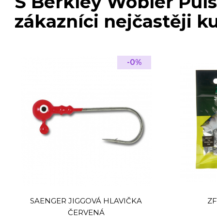
S Berkley Wobler Puls
zákazníci nejčastěji k
-0%
SAENGER JIGGOVÁ HLAVIČKA
ZF
ČERVENÁ