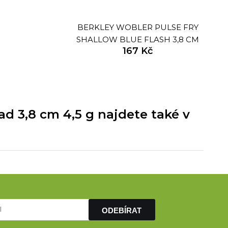
BERKLEY WOBLER PULSE FRY
SHALLOW BLUE FLASH 3,8 CM
167 Kč
4,5 G
d 3,8 cm 4,5 g najdete také v
ODEBÍRAT