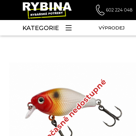
602 224 048
KATEGORIE
VÝPRODEJ
Dočasně nedostupné