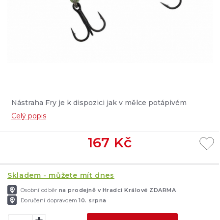
Nástraha Fry je k dispozici jak v mělce potápivém
modelu ta i v hluboko potápivém modelu....
Celý popis
167
Kč
Skladem - můžete mít dnes
Osobní odběr
na prodejně v Hradci Králové ZDARMA
Doručení dopravcem
10. srpna