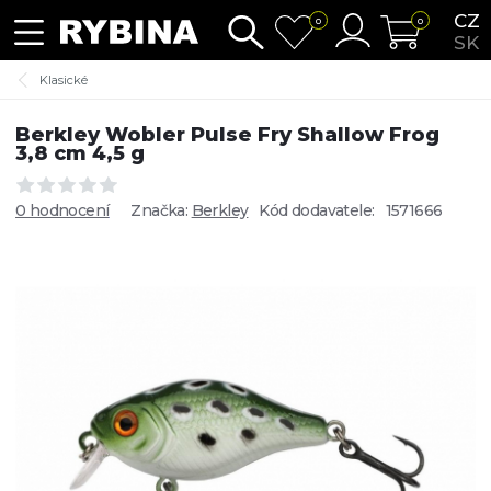
CZ
0
0
SK
Klasické
Berkley Wobler Pulse Fry Shallow Frog
3,8 cm 4,5 g
0 hodnocení
Značka:
Berkley
Kód dodavatele:
1571666