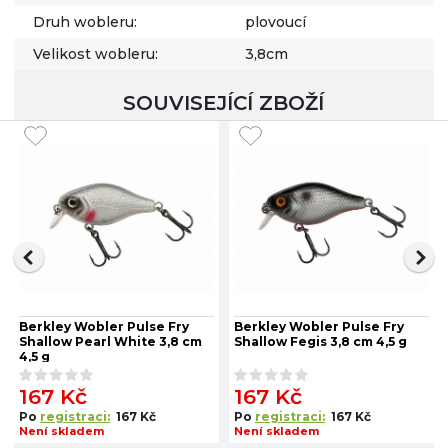
Druh wobleru:
plovoucí
Velikost wobleru:
3,8cm
SOUVISEJÍCÍ ZBOŽÍ
Berkley Wobler Pulse Fry
Berkley Wobler Pulse Fry
Shallow Pearl White 3,8 cm
Shallow Fegis 3,8 cm 4,5 g
4,5 g
167 Kč
167 Kč
Po
registraci:
167 Kč
Po
registraci:
167 Kč
Není skladem
Není skladem