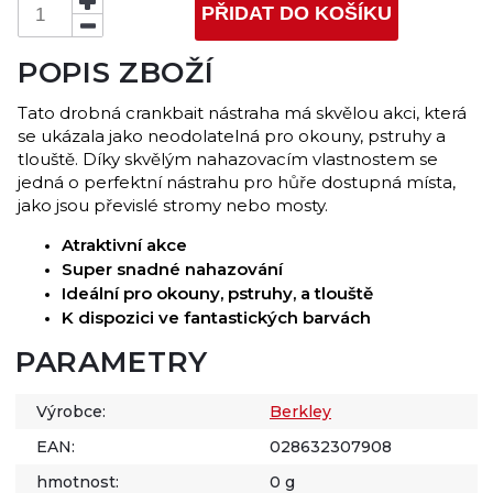
PŘIDAT DO KOŠÍKU
POPIS ZBOŽÍ
Tato drobná crankbait nástraha má skvělou akci, která
se ukázala jako neodolatelná pro okouny, pstruhy a
tlouště. Díky skvělým nahazovacím vlastnostem se
jedná o perfektní nástrahu pro hůře dostupná místa,
jako jsou převislé stromy nebo mosty.
Atraktivní akce
Super snadné nahazování
Ideální pro okouny, pstruhy, a tlouště
K dispozici ve fantastických barvách
PARAMETRY
Výrobce:
Berkley
EAN:
028632307908
hmotnost:
0 g