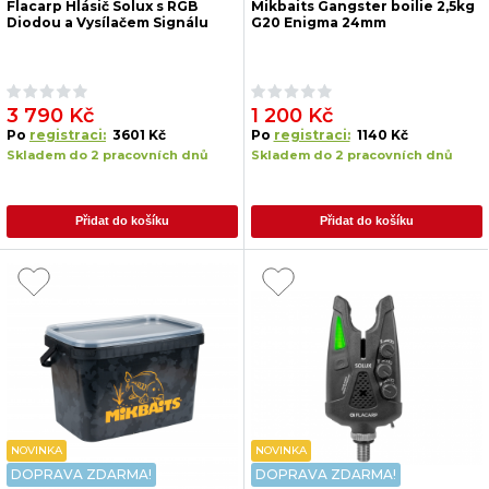
Flacarp Hlásič Solux s RGB
Mikbaits Gangster boilie 2,5kg
Diodou a Vysílačem Signálu
G20 Enigma 24mm
3 790 Kč
1 200 Kč
Po
registraci:
3601 Kč
Po
registraci:
1140 Kč
Skladem do 2 pracovních dnů
Skladem do 2 pracovních dnů
Přidat do košíku
Přidat do košíku
NOVINKA
NOVINKA
DOPRAVA ZDARMA!
DOPRAVA ZDARMA!