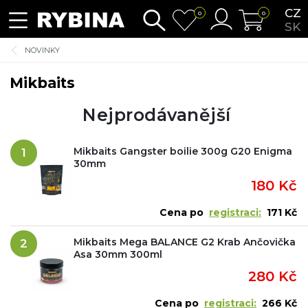
CZ
0
0
SK
NOVINKY
Mikbaits
Nejprodávanější
Mikbaits Gangster boilie 300g G20 Enigma
1
30mm
180 Kč
Cena po
registraci:
171 Kč
Mikbaits Mega BALANCE G2 Krab Ančovička
2
Asa 30mm 300ml
280 Kč
Cena po
registraci:
266 Kč