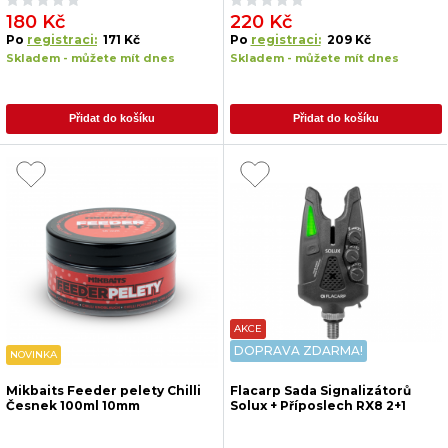
180 Kč
220 Kč
Po
registraci:
171 Kč
Po
registraci:
209 Kč
Skladem - můžete mít dnes
Skladem - můžete mít dnes
Přidat do košíku
Přidat do košíku
AKCE
DOPRAVA ZDARMA!
NOVINKA
Mikbaits Feeder pelety Chilli
Flacarp Sada Signalizátorů
Česnek 100ml 10mm
Solux + Příposlech RX8 2+1