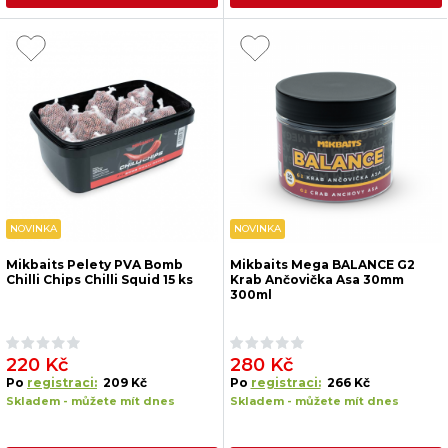
NOVINKA
NOVINKA
Mikbaits Pelety PVA Bomb
Mikbaits Mega BALANCE G2
Chilli Chips Chilli Squid 15 ks
Krab Ančovička Asa 30mm
300ml
220 Kč
280 Kč
Po
registraci:
209 Kč
Po
registraci:
266 Kč
Skladem - můžete mít dnes
Skladem - můžete mít dnes