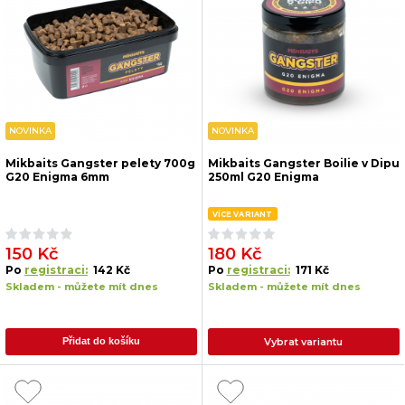
NOVINKA
NOVINKA
Mikbaits Gangster pelety 700g
Mikbaits Gangster Boilie v Dipu
G20 Enigma 6mm
250ml G20 Enigma
VÍCE VARIANT
150 Kč
180 Kč
Po
registraci:
142 Kč
Po
registraci:
171 Kč
Skladem - můžete mít dnes
Skladem - můžete mít dnes
Vybrat variantu
Přidat do košíku