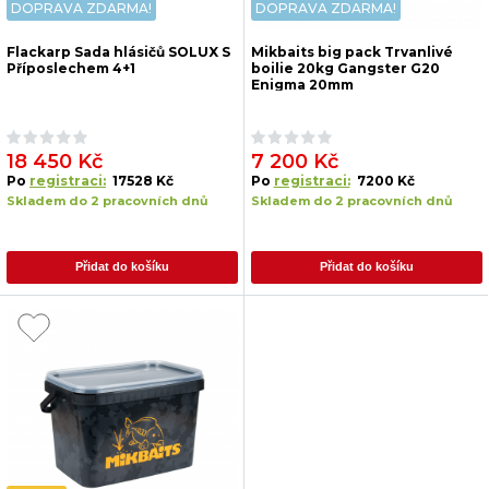
DOPRAVA ZDARMA!
DOPRAVA ZDARMA!
Flackarp Sada hlásičů SOLUX S
Mikbaits big pack Trvanlivé
Příposlechem 4+1
boilie 20kg Gangster G20
Enigma 20mm
18 450 Kč
7 200 Kč
Po
registraci:
17528 Kč
Po
registraci:
7200 Kč
Skladem do 2 pracovních dnů
Skladem do 2 pracovních dnů
Přidat do košíku
Přidat do košíku