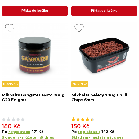
Přidat do košíku
Přidat do košíku
NOVINKA
NOVINKA
Mikbaits Gangster těsto 200g
Mikbaits pelety 700g Chilli
G20 Enigma
Chips 6mm
180 Kč
150 Kč
Po
registraci:
171 Kč
Po
registraci:
142 Kč
Skladem - můžete mít dnes
Skladem - můžete mít dnes