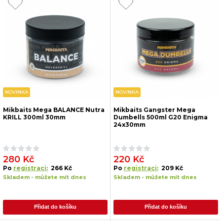
NOVINKA
NOVINKA
Mikbaits Mega BALANCE Nutra
Mikbaits Gangster Mega
KRILL 300ml 30mm
Dumbells 500ml G20 Enigma
24x30mm
280 Kč
220 Kč
Po
registraci:
266 Kč
Po
registraci:
209 Kč
Skladem - můžete mít dnes
Skladem - můžete mít dnes
Přidat do košíku
Přidat do košíku