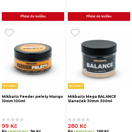
Přidat do košíku
Přidat do košíku
NOVINKA
NOVINKA
Mikbaits Feeder pelety Mango
Mikbaits Mega BALANCE
10mm 100ml
Slaneček 30mm 300ml
99 Kč
280 Kč
Po
registraci:
94 Kč
Po
registraci:
266 Kč