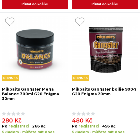
Přidat do košíku
Přidat do košíku
NOVINKA
NOVINKA
Mikbaits Gangster Mega
Mikbaits Gangster boilie 900g
Balance 300ml G20 Enigma
G20 Enigma 20mm
30mm
280 Kč
480 Kč
Po
registraci:
266 Kč
Po
registraci:
456 Kč
Skladem - můžete mít dnes
Skladem - můžete mít dnes