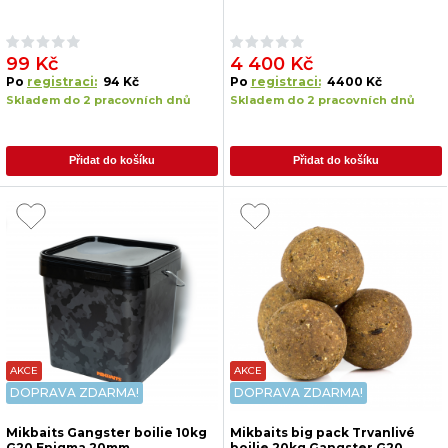
99 Kč
4 400 Kč
Po
registraci:
94 Kč
Po
registraci:
4400 Kč
Skladem do 2 pracovních dnů
Skladem do 2 pracovních dnů
Přidat do košíku
Přidat do košíku
AKCE
AKCE
DOPRAVA ZDARMA!
DOPRAVA ZDARMA!
Mikbaits Gangster boilie 10kg
Mikbaits big pack Trvanlivé
G20 Enigma 20mm
boilie 20kg Gangster G20