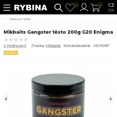
CZ
0
0
SK
Obalovací těsta
Mikbaits Gangster těsto 200g G20 Enigma
0 hodnocení
Značka:
Mikbaits
Kód dodavatele:
MD0087
NOVINKA