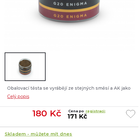
Obalovací těsta se vyrábějí ze stejných směsí a AK jako
boilie stejné příchutě....
Celý popis
180
Kč
Cena po
registraci:
171 Kč
Skladem - můžete mít dnes