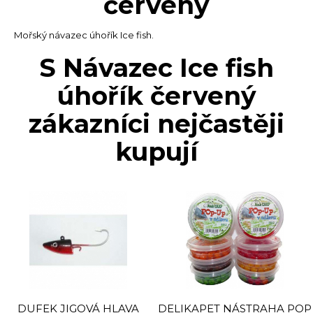
červený
Mořský návazec úhořík Ice fish.
S Návazec Ice fish
úhořík červený
zákazníci nejčastěji
kupují
DUFEK JIGOVÁ HLAVA
DELIKAPET NÁSTRAHA POP