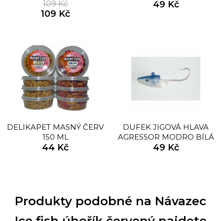
BEZOLOVNATÝ
109 Kč
49 Kč
109 Kč
DELIKAPET MASNÝ ČERV
DUFEK JIGOVÁ HLAVA
150 ML
AGRESSOR MODRO BÍLÁ
44 Kč
49 Kč
Produkty podobné na Návazec
Ice fish úhořík červený najdete