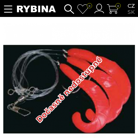
CZ
0
0
SK
Dočasně nedostupné