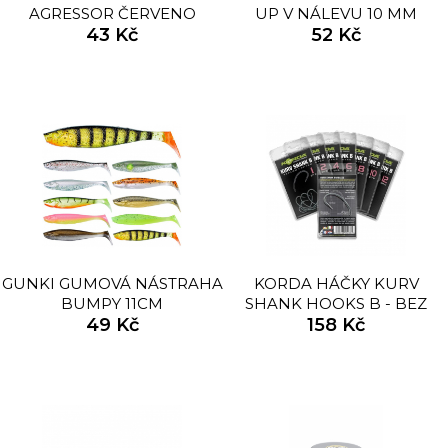
AGRESSOR ČERVENO
UP V NÁLEVU 10 MM
ČERNÁ
43 Kč
52 Kč
GUNKI GUMOVÁ NÁSTRAHA
KORDA HÁČKY KURV
BUMPY 11CM
SHANK HOOKS B - BEZ
49 Kč
PROTIHROTU
158 Kč