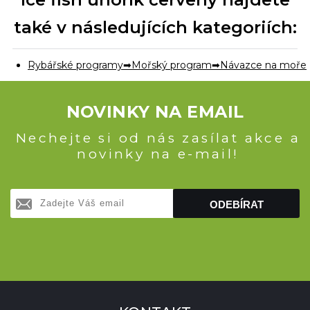
také v následujících kategoriích:
Rybářské programy
Mořský program
Návazce na moře
NOVINKY NA EMAIL
Nechejte si od nás zasílat akce a
novinky na e-mail!
ODEBÍRAT