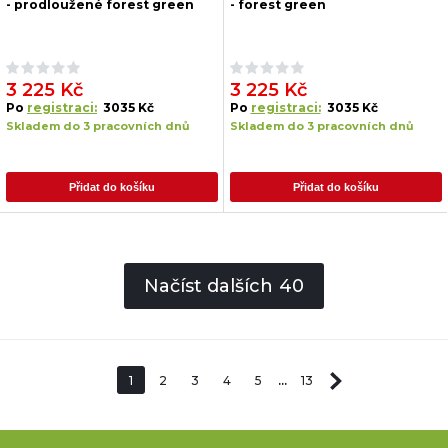
- prodloužené forest green
- forest green
3 225 Kč
3 225 Kč
Po
registraci:
3035 Kč
Po
registraci:
3035 Kč
Skladem do 3 pracovních dnů
Skladem do 3 pracovních dnů
Přidat do košíku
Přidat do košíku
Načíst dalších
40
1
2
3
4
5
...
13