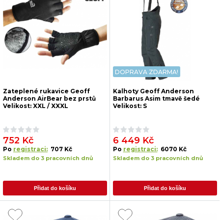
DOPRAVA ZDARMA!
Zateplené rukavice Geoff
Kalhoty Geoff Anderson
Anderson AirBear bez prstů
Barbarus Asim tmavě šedé
Velikost: XXL / XXXL
Velikost: S
752 Kč
6 449 Kč
Po
registraci:
707 Kč
Po
registraci:
6070 Kč
Skladem do 3 pracovních dnů
Skladem do 3 pracovních dnů
Přidat do košíku
Přidat do košíku