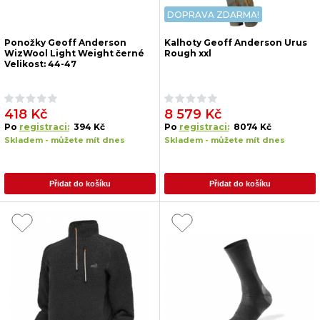
DOPRAVA ZDARMA!
Ponožky Geoff Anderson
Kalhoty Geoff Anderson Urus
WizWool Light Weight černé
Rough xxl
Velikost: 44-47
418 Kč
8 579 Kč
Po
registraci:
394 Kč
Po
registraci:
8074 Kč
Skladem - můžete mít dnes
Skladem - můžete mít dnes
Přidat do košíku
Přidat do košíku