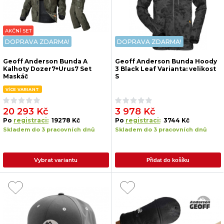
AKČNÍ SET
DOPRAVA ZDARMA!
DOPRAVA ZDARMA!
Geoff Anderson Bunda A
Geoff Anderson Bunda Hoody
Kalhoty Dozer7+Urus7 Set
3 Black Leaf Varianta: velikost
Maskáč
S
VÍCE VARIANT
20 293 Kč
3 978 Kč
Po
registraci:
19278 Kč
Po
registraci:
3744 Kč
Skladem do 3 pracovních dnů
Skladem do 3 pracovních dnů
Vybrat variantu
Přidat do košíku