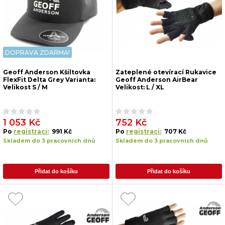
DOPRAVA ZDARMA!
Geoff Anderson Kšiltovka
Zateplené otevírací Rukavice
FlexFit Delta Grey Varianta:
Geoff Anderson AirBear
Velikost S / M
Velikost: L / XL
1 053 Kč
752 Kč
Po
registraci:
991 Kč
Po
registraci:
707 Kč
Skladem do 3 pracovních dnů
Skladem do 3 pracovních dnů
Přidat do košíku
Přidat do košíku