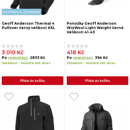
DOPRAVA ZDARMA!
Geoff Anderson Thermal 4
Ponožky Geoff Anderson
Pullover černý velikost XXL
WizWool Light Weight černé
Velikost: 41-43
3 010 Kč
418 Kč
Po
registraci:
2833 Kč
Po
registraci:
394 Kč
Skladem - můžete mít dnes
Skladem - můžete mít dnes
Přidat do košíku
Přidat do košíku