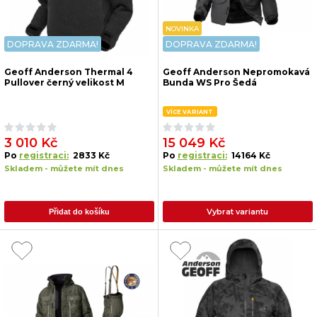
NOVINKA
DOPRAVA ZDARMA!
DOPRAVA ZDARMA!
Geoff Anderson Thermal 4
Geoff Anderson Nepromokavá
Pullover černý velikost M
Bunda WS Pro Šedá
VÍCE VARIANT
3 010 Kč
15 049 Kč
Po
registraci:
2833 Kč
Po
registraci:
14164 Kč
Skladem - můžete mít dnes
Skladem - můžete mít dnes
Vybrat variantu
Přidat do košíku