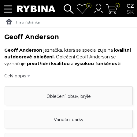
CZ
0
0
SK
Hlavní stránka
Geoff Anderson
Geoff
Anderson
jeznačka, která se specializuje na
kvalitní
outdoorové
oblečení.
Oblečení Geoff Anderson se
vyznačuje
prvotřídní kvalitou
a
vysokou funkčností
.
Pokud hledáte
oblečení
, na které se můžete spolehnout
Celý popis
i v těch nejextrémnějších podmínkách, Geoff Anderson je
správná volba.
Oblečení, obuv, brýle
Vánoční dárky