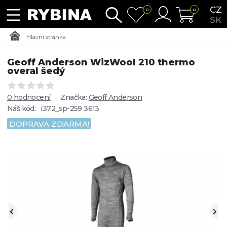
CZ
0
0
SK
Hlavní stránka
Geoff Anderson WizWool 210 thermo
overal šedý
0 hodnocení
Značka:
Geoff Anderson
Náš kód:
i372_sp-259 3613
DOPRAVA ZDARMA!