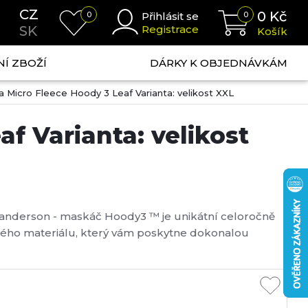
CZ
0
Kč
0
Přihlásit se
0
SK
Registrace
Košík
NÍ ZBOŽÍ
DÁRKY K OBJEDNÁVKÁM
Micro Fleece Hoody 3 Leaf Varianta: velikost XXL
f Varianta: velikost
anderson - maskáč Hoody3 ™ je unikátní celoročně
tného materiálu, který vám poskytne dokonalou
o jiného nepříjemného tlačení. Materiál se přesně
te a vždy se vrátí do původního stavu, takže n...