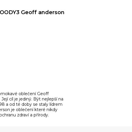
 HOODY3 Geoff anderson
romokavé oblečení Geoff
jí cíl je jediný. Být nejlepší na
998 a od té doby se staly lídrem
rson je oblečení které nikdy
hranu zdraví a přírody.