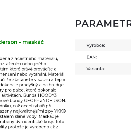
PARAMET
derson - maskáč
Výrobce:
EAN:
obená z 4cestného materiálu,
oztažením nebo jiného
Varianta:
itám které právě provádíte a
zmenšení nebo vytahání. Materiál
ručí že zůstanete v suchu a teple
dokonale prodyšný a na hrudi je
ory pro palce, které dokonale
ých aktivitách. Bunda HOODY3
mbránové bundy GEOFF aNDERSON.
níku, což ocení rybáři při
azeny nejkvalitnějšími zipy YKK®
rystalem slané vody. Maskáč je
yrobeny dva identické kusy. Toto
ality protože je vyrobeno až z