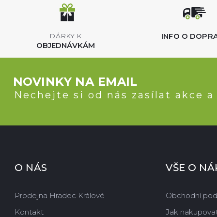
INFO O DOPR
DÁRKY K
OBJEDNÁVKÁM
NOVINKY NA EMAIL
Nechejte si od nás zasílat akce a
O NÁS
VŠE O N
Prodejna Hradec Králové
Obchodní po
Kontakt
Jak nakupova