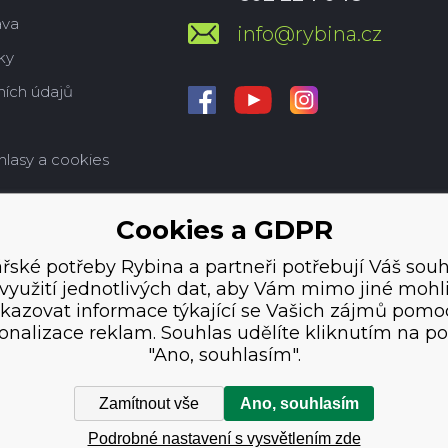
ava
info@rybina.cz
ky
ích údajů
hlasy a cookies
Cookies a GDPR
řské potřeby Rybina a partneři potřebují Váš souh
využití jednotlivých dat, aby Vám mimo jiné mohl
kazovat informace týkající se Vašich zájmů pomo
onalizace reklam. Souhlas udělíte kliknutím na po
"Ano, souhlasím".
Zamítnout vše
Ano, souhlasím
Podrobné nastavení s vysvětlením zde