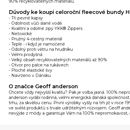
90% recyklovatelných materiálů.
Důvody ke koupi celoroční fleecové bundy
- Tři pevné kapsy
- Odolnost vůči slané vodě
- Kvalitní a odolné zipy YKK® Zippers
- Netoxické
- Pružný 4-cestný materiál
- Teplé - i když je namočené
- Odolný proti větru na hrudníku
- Velmi prodyšná
- Velký obsah recyklovatelných materiálů až 90%
- Otvor pro palce na rukávech
- Ploché elastické švy
- Navrženo v Dánsku
O značce Geoff anderson
Chcete vždy nejvyšší kvalitu? Pak je volba jasná. 100% nep
anderson vyrábí rodinná, velmi energická dánská společnost. Je
trhu, za skvělou cenu. První výrobky vyšly na trh již v roce 1
ve světě produktů s trvale udržitelným rozvojem. Geoff ande
nevýjde z módy a garantuje Vám na 100% nepromokavost, oc