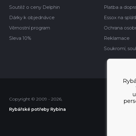
Soutěž o ceny Delphin
Platba a dopr
Dárky k objednávce
Essox na splát
Věrnostní program
Ochrana osobn
Sleva 10%
Reklamace
Soukromí, sou
Rybá
u
Copyright © 2009 - 2026,
pers
Rybářské potřeby Rybina