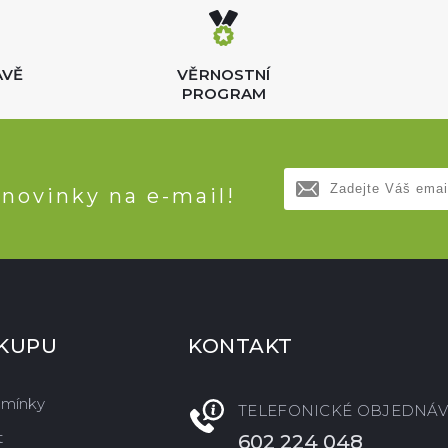
AVĚ
VĚRNOSTNÍ
PROGRAM
 novinky na e-mail!
ÁKUPU
KONTAKT
dmínky
TELEFONICKÉ OBJEDNÁV
t
602 224 048