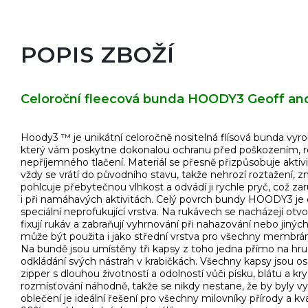
POPIS ZBOŽÍ
Celoroční fleecová bunda HOODY3 Geoff an
Hoody3 ™ je unikátní celoročně nositelná flísová bunda vyr
který vám poskytne dokonalou ochranu před poškozením, r
nepříjemného tlačení. Materiál se přesně přizpůsobuje aktiv
vždy se vrátí do původního stavu, takže nehrozí roztažení, 
pohlcuje přebytečnou vlhkost a odvádí ji rychle pryč, což za
i při namáhavých aktivitách. Celý povrch bundy HOODY3 je 
speciální neprofukující vrstva. Na rukávech se nacházejí otv
fixují rukáv a zabraňují vyhrnování při nahazování nebo jin
může být použita i jako střední vrstva pro všechny me
Na bundě jsou umístěny tři kapsy z toho jedna přímo na hrud
odkládání svých nástrah v krabičkách. Všechny kapsy jsou os
zipper s dlouhou životností a odolností vůči písku, blátu a k
rozmísťování náhodně, takže se nikdy nestane, že by byly v
oblečení je ideální řešení pro všechny milovníky přírody a kv