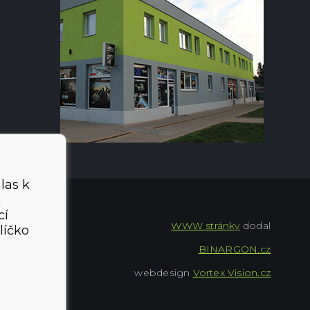
las k
i
cí
WWW stránky
dodal
líčko
BINARGON.cz
webdesign
Vortex Vision.cz