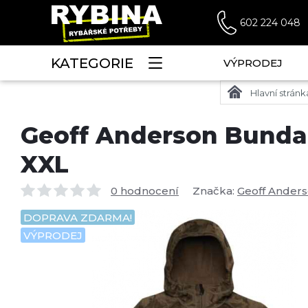
602 224 048
KATEGORIE
VÝPRODEJ
Hlavní stránk
Geoff Anderson Bunda M
XXL
0 hodnocení
Značka:
Geoff Ander
DOPRAVA ZDARMA!
VÝPRODEJ