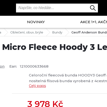
NOVINKY
AKCE 1+1, AKČ
a
Oblečení, obuv, brýle
Bundy
Geoff Anderson Bunda 
icro Fleece Hoody 3 Lea
son
Ean:
1210000633668
Celoroční fleecová bunda HOODY3 Geoff 
nositelná flísová bunda vyrobená z 4ces
Celý popis
ochranu před poškozením, roztažením neb
přizpůsobuje aktivitám které právě provádí
3 978
Kč