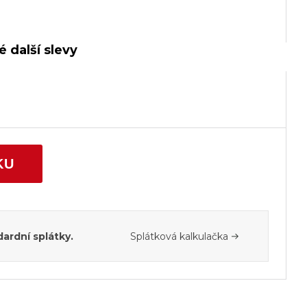
 další slevy
KU
ardní splátky.
Splátková kalkulačka