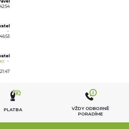
Pavel
:42:54
vatel
-
:46:53
vatel
aci
-
21:47
VŽDY ODBORNĚ
PLATBA
PORADÍME