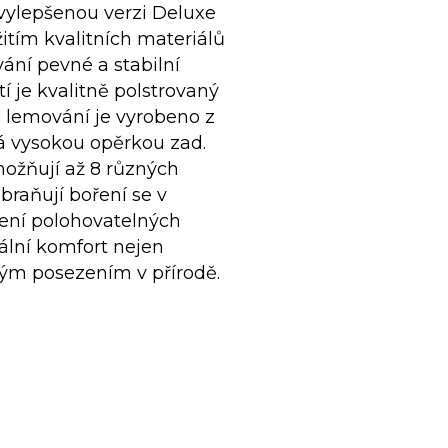
vylepšenou verzi Deluxe
tím kvalitních materiálů
ání pevné a stabilní
í je kvalitně polstrovaný
 lemování je vyrobeno z
á vysokou opěrkou zad.
ožňují až 8 různých
braňují boření se v
ení polohovatelných
ální komfort nejen
lným posezením v přírodě.