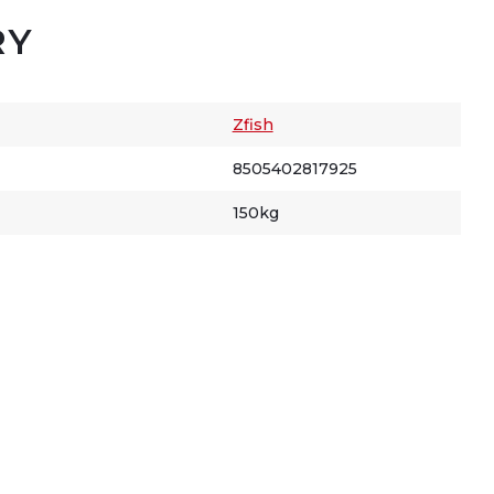
RY
Zfish
8505402817925
150kg