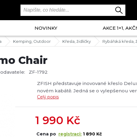
NOVINKY
AKCE 1+1, AKČ
a
Kemping, Outdoor
Křesla, židličky
Rybářská křesla, ž
amo Chair
dodavatele:
ZF-1792
ZFISH představuje inovované křeslo Delux
novém kabátě. Jedná se o vylepšenou ver
Celý popis
Použitím kvalitních materiálů jsme dosáhl
stabilní...
1 990
Kč
Cena po
registraci:
1 890 Kč