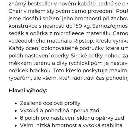
známý bestseller v novém kabátě. Jedná se o 
Chair v našem stylovém camo provedení. Použi
jsme dosáhli snížení jeho hmotnosti při zachov
konstrukce s nosností do 150 kg. Samozřejmost
sedák a opěrka z microfleece materiálu. Camo
voděodolného materiálu Ripstop. Křeslo vynik
Každý ocení polohovatelné područky, které um
poloh nastavení opěrky. Široké patky nohou za
měkkém terénu a díky rychloklipům je nastav
nožiček hračkou. Toto křeslo poskytuje maxim
rybářům, ale všem, kteří rádi tráví čas pohod
Hlavní výhody:
Zesílené ocelové profily
Vysoká a pohodlná opěrka zad
8 poloh pro nastavení sklonu opěrky zad
Velmi nízká hmotnost a vysoká stabilita