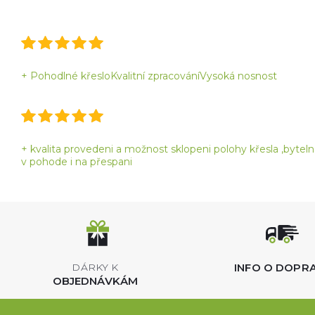
+ Pohodlné křesloKvalitní zpracováníVysoká nosnost
+ kvalita provedeni a možnost sklopeni polohy křesla ,bytelno
v pohode i na přespani
INFO O DOPR
DÁRKY K
OBJEDNÁVKÁM