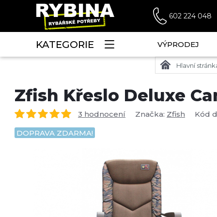
602 224 048
KATEGORIE
VÝPRODEJ
Hlavní stránk
Zfish Křeslo Deluxe C
3 hodnocení
Značka:
Zfish
Kód 
DOPRAVA ZDARMA!