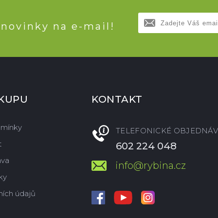
 novinky na e-mail!
ÁKUPU
KONTAKT
dmínky
TELEFONICKÉ OBJEDNÁV
t
602 224 048
ava
info@rybina.cz
ky
ích údajů