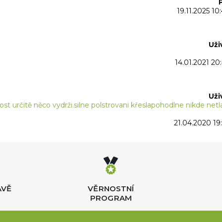
19.11.2025 10
Uži
14.01.2021 20
Uži
st určitě něco vydrži.silne polstrovani křeslapohodlne nikde netl
21.04.2020 19:
AVĚ
VĚRNOSTNÍ
PROGRAM