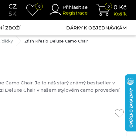
CZ
0
Kč
0
Přihlásit se
0
SK
Registrace
Košík
NÍ ZBOŽÍ
DÁRKY K OBJEDNÁVKÁM
idličky
Zfish Křeslo Deluxe Camo Chair
e Camo Chair. Je to náš starý známý bestseller v
zi Deluxe Chair v našem stylovém camo provedení.
i snížení jeho hmotnosti při zachování pevné a