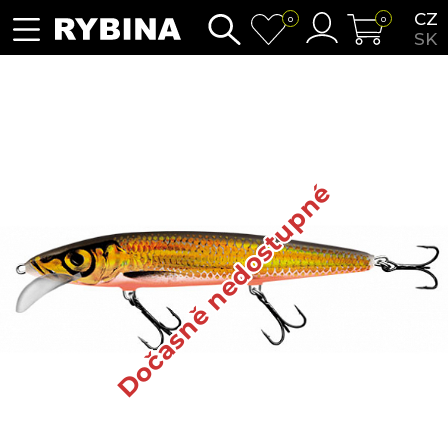
CZ
0
0
SK
Dočasně nedostupné