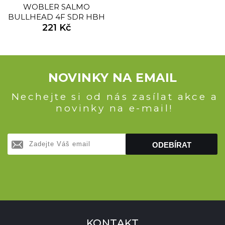
WOBLER SALMO
BULLHEAD 4F SDR HBH
221 Kč
NOVINKY NA EMAIL
Nechejte si od nás zasílat akce a
novinky na e-mail!
ODEBÍRAT
KONTAKT