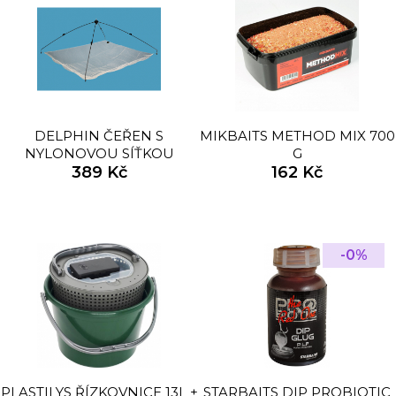
DELPHIN ČEŘEN S
MIKBAITS METHOD MIX 700
NYLONOVOU SÍŤKOU
G
100X100CM
389 Kč
162 Kč
-0%
PLASTILYS ŘÍZKOVNICE 13L +
STARBAITS DIP PROBIOTIC