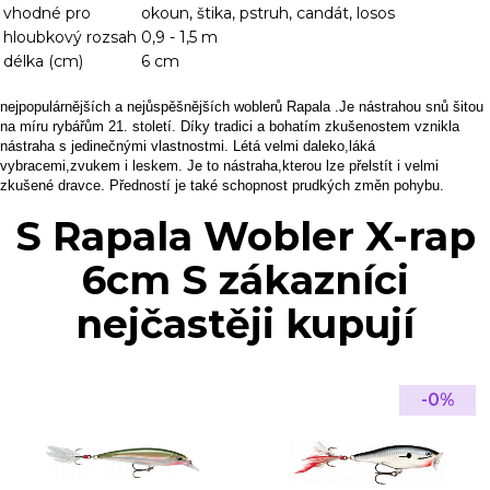
vhodné pro
okoun, štika, pstruh, candát, losos
hloubkový rozsah
0,9 - 1,5 m
délka (cm)
6 cm
nejpopulárnějších a nejůspěšnějších woblerů Rapala .Je nástrahou snů šitou
na míru rybářům 21. století. Díky tradici a bohatím zkušenostem vznikla
nástraha s jedinečnými vlastnostmi. Létá velmi daleko,láká
vybracemi,zvukem i leskem. Je to nástraha,kterou lze přelstít i velmi
zkušené dravce. Předností je také schopnost prudkých změn pohybu.
S Rapala Wobler X-rap
6cm S zákazníci
nejčastěji kupují
-0%