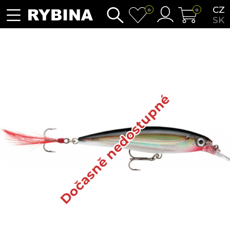
CZ
0
0
SK
Dočasně nedostupné