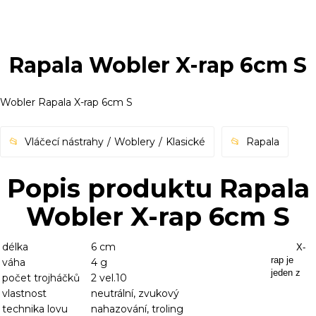
Rapala Wobler X-rap 6cm S
Wobler Rapala X-rap 6cm S
Vláčecí nástrahy
Woblery
Klasické
Rapala
Popis produktu Rapala
Wobler X-rap 6cm S
délka
6 cm
X-
rap je
váha
4 g
jeden z
počet trojháčků
2 vel.10
vlastnost
neutrální, zvukový
technika lovu
nahazování, troling