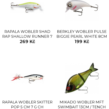
RAPALA WOBLER SHAD
BERKLEY WOBLER PULSE
RAP SHALLOW RUNNER 7
BIGGIE PEARL WHITE 8CM
CM 7 G SFC
269 Kč
199 Kč
RAPALA WOBLER SKITTER
MIKADO WOBLER MFT
POP 5 CM 7 G CH
SWIMBAIT 13CM / TENCH