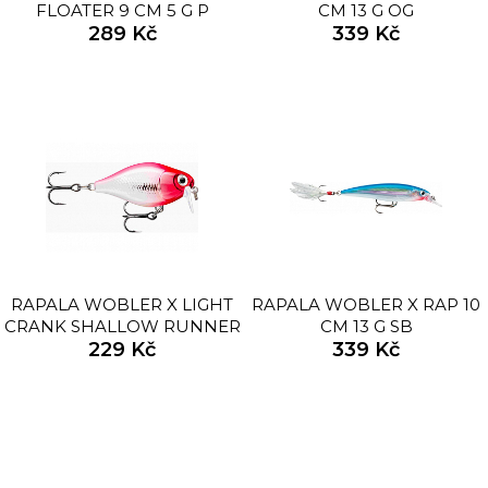
FLOATER 9 CM 5 G P
CM 13 G OG
289 Kč
339 Kč
RAPALA WOBLER X LIGHT
RAPALA WOBLER X RAP 10
CRANK SHALLOW RUNNER
CM 13 G SB
3,5 CM 4 G PCL
229 Kč
339 Kč