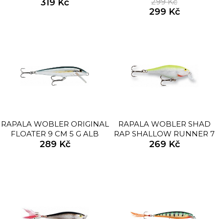
319 Kč
299 Kč
299 Kč
RAPALA WOBLER ORIGINAL
RAPALA WOBLER SHAD
FLOATER 9 CM 5 G ALB
RAP SHALLOW RUNNER 7
289 Kč
CM 7 G SFC
269 Kč