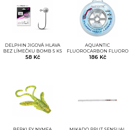
DELPHIN JIGOVÁ HLAVA
AQUANTIC
BEZ LÍMEČKU BOMB 5 KS
FLUOROCARBON FLUORO
58 Kč
SHELL 50M
186 Kč
BERKLEY NYMFA
MIKADO PRUT SENSUAL