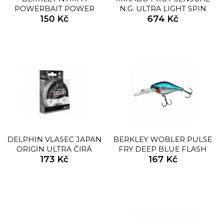
POWERBAIT POWER
N.G. ULTRA LIGHT SPIN
NYMPH 12KS CHARTREUSE
150 Kč
2,08M 2-10G
674 Kč
SILVER FLECK 2,5CM
DELPHIN VLASEC JAPAN
BERKLEY WOBLER PULSE
ORIGIN ULTRA ČIRÁ
FRY DEEP BLUE FLASH
173 Kč
3,8CM 4,6G
167 Kč