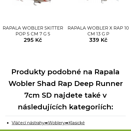
RAPALA WOBLER SKITTER
RAPALA WOBLER X RAP 10
POP 5 CM 7 G S
CM 13 G P
295 Kč
339 Kč
Produkty podobné na Rapala
Wobler Shad Rap Deep Runner
7cm SD najdete také v
následujících kategoriích:
Vláčecí nástrahy
Woblery
Klasické