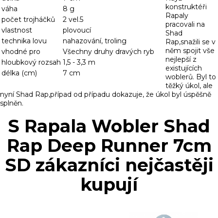
konstruktéři
váha
8 g
Rapaly
počet trojháčků
2 vel.5
pracovali na
vlastnost
plovoucí
Shad
technika lovu
nahazování, troling
Rap,snažili se v
něm spojit vše
vhodné pro
Všechny druhy dravých ryb
nejlepší z
hloubkový rozsah
1,5 - 3,3 m
existujících
délka (cm)
7 cm
woblerů. Byl to
těžký úkol, ale
nyní Shad Rap,případ od případu dokazuje, že úkol byl úspěšně
splněn.
S Rapala Wobler Shad
Rap Deep Runner 7cm
SD zákazníci nejčastěji
kupují