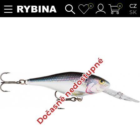
CZ
0
0
SK
Dočasně nedostupné