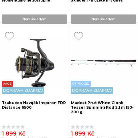
Momentálně nedostupné
Skladem - můžete mít dnes
Není skladem
Není skladem
AKCE
VÝPRODEJ
DOPRAVA ZDARMA!
DOPRAVA ZDARMA!
Trabucco Naviják Inspiron FDR
Madcat Prut White Clonk
Distance 6500
Teaser Spinning Rod 2,1 m 150-
200 g
1 899 Kč
1 899 Kč