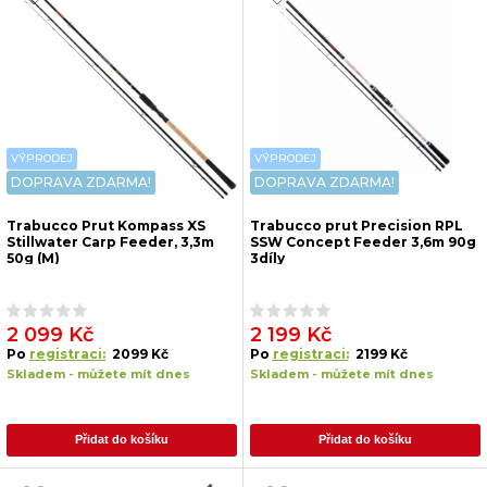
VÝPRODEJ
VÝPRODEJ
DOPRAVA ZDARMA!
DOPRAVA ZDARMA!
Trabucco Prut Kompass XS
Trabucco prut Precision RPL
Stillwater Carp Feeder, 3,3m
SSW Concept Feeder 3,6m 90g
50g (M)
3díly
2 099 Kč
2 199 Kč
Po
registraci:
2099 Kč
Po
registraci:
2199 Kč
Skladem - můžete mít dnes
Skladem - můžete mít dnes
Přidat do košíku
Přidat do košíku