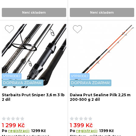
Není skladem
Není skladem
VÝPRODEJ
VÝPRODEJ
DOPRAVA ZDARMA!
DOPRAVA ZDARMA!
Starbaits Prut Sniper 3,6 m 3 lb
Daiwa Prut Sealine Pilk 2,25 m
2 díl
200-500 g 2 díl
1 299 Kč
1 399 Kč
Po
registraci:
1299 Kč
Po
registraci:
1399 Kč