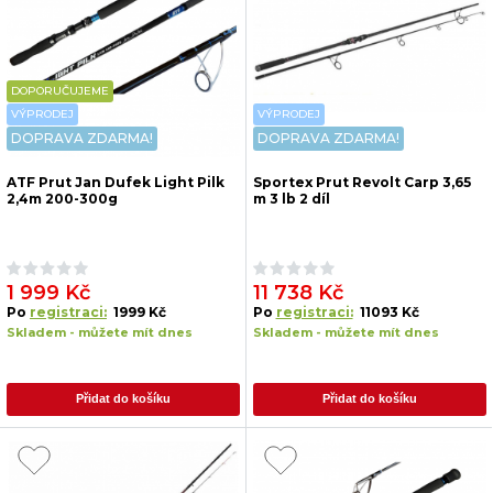
DOPORUČUJEME
VÝPRODEJ
VÝPRODEJ
DOPRAVA ZDARMA!
DOPRAVA ZDARMA!
ATF Prut Jan Dufek Light Pilk
Sportex Prut Revolt Carp 3,65
2,4m 200-300g
m 3 lb 2 díl
1 999 Kč
11 738 Kč
Po
registraci:
1999 Kč
Po
registraci:
11093 Kč
Skladem - můžete mít dnes
Skladem - můžete mít dnes
Přidat do košíku
Přidat do košíku