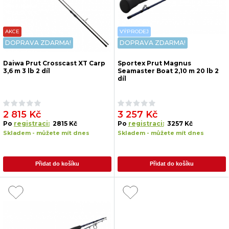
AKCE
VÝPRODEJ
DOPRAVA ZDARMA!
DOPRAVA ZDARMA!
Daiwa Prut Crosscast XT Carp
Sportex Prut Magnus
3,6 m 3 lb 2 díl
Seamaster Boat 2,10 m 20 lb 2
díl
2 815 Kč
3 257 Kč
Po
registraci:
2815 Kč
Po
registraci:
3257 Kč
Skladem - můžete mít dnes
Skladem - můžete mít dnes
Přidat do košíku
Přidat do košíku