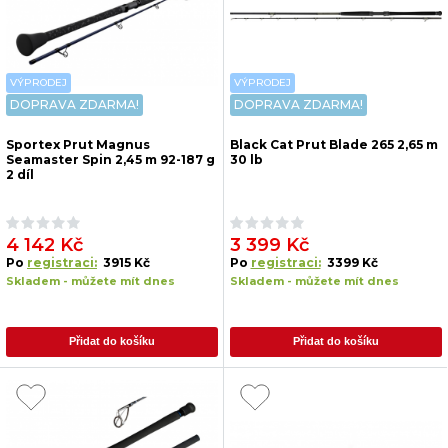
VÝPRODEJ
VÝPRODEJ
DOPRAVA ZDARMA!
DOPRAVA ZDARMA!
Sportex Prut Magnus
Black Cat Prut Blade 265 2,65 m
Seamaster Spin 2,45 m 92-187 g
30 lb
2 díl
4 142 Kč
3 399 Kč
Po
registraci:
3915 Kč
Po
registraci:
3399 Kč
Skladem - můžete mít dnes
Skladem - můžete mít dnes
Přidat do košíku
Přidat do košíku