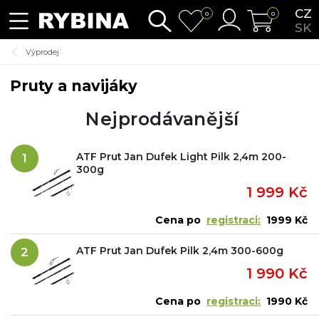
CZ
0
0
SK
Výprodej
Pruty a navijáky
Nejprodávanější
ATF Prut Jan Dufek Light Pilk 2,4m 200-
1
300g
1 999 Kč
Cena po
registraci:
1999 Kč
ATF Prut Jan Dufek Pilk 2,4m 300-600g
2
1 990 Kč
Cena po
registraci:
1990 Kč