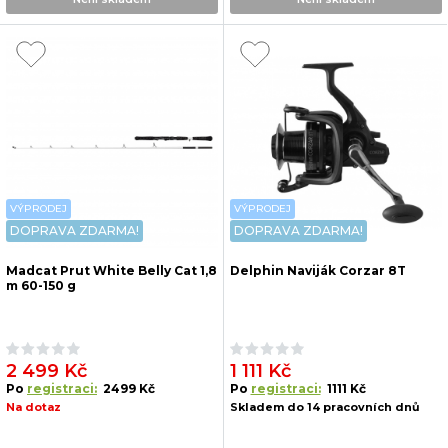
VÝPRODEJ
VÝPRODEJ
DOPRAVA ZDARMA!
DOPRAVA ZDARMA!
Madcat Prut White Belly Cat 1,8
Delphin Naviják Corzar 8T
m 60-150 g
2 499 Kč
1 111 Kč
Po
registraci:
2499 Kč
Po
registraci:
1111 Kč
Na dotaz
Skladem do 14 pracovních dnů