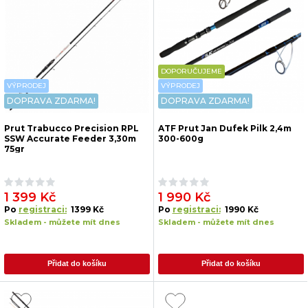
DOPORUČUJEME
VÝPRODEJ
VÝPRODEJ
DOPRAVA ZDARMA!
DOPRAVA ZDARMA!
Prut Trabucco Precision RPL
ATF Prut Jan Dufek Pilk 2,4m
SSW Accurate Feeder 3,30m
300-600g
75gr
1 399 Kč
1 990 Kč
Po
registraci:
1399 Kč
Po
registraci:
1990 Kč
Skladem - můžete mít dnes
Skladem - můžete mít dnes
Přidat do košíku
Přidat do košíku