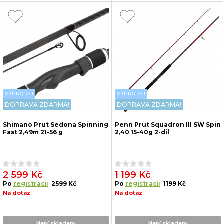
VÝPRODEJ
VÝPRODEJ
DOPRAVA ZDARMA!
DOPRAVA ZDARMA!
Shimano Prut Sedona Spinning
Penn Prut Squadron III SW Spin
Fast 2,49m 21-56 g
2,40 15-40g 2-díl
2 599 Kč
1 199 Kč
Po
registraci:
2599 Kč
Po
registraci:
1199 Kč
Na dotaz
Na dotaz
Není skladem
Není skladem