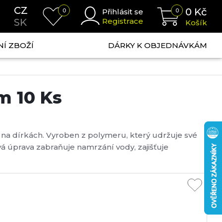
CZ
0
Kč
0
Přihlásit se
0
SK
Registrace
Košík
NÍ ZBOŽÍ
DÁRKY K OBJEDNÁVKÁM
m 10 Ks
 na dírkách. Vyroben z polymeru, který udržuje své
ová úprava zabraňuje namrzání vody, zajišťuje
...