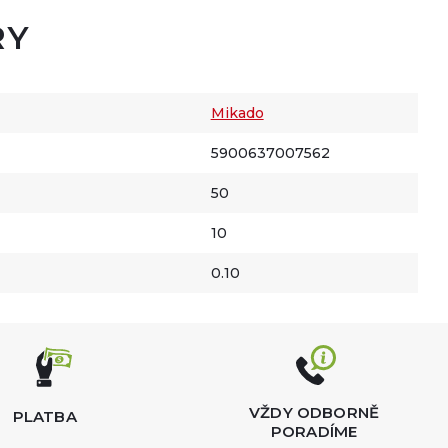
RY
Mikado
5900637007562
50
10
0.10
VŽDY ODBORNĚ
PLATBA
PORADÍME