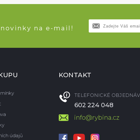
 novinky na e-mail!
ÁKUPU
KONTAKT
dmínky
TELEFONICKÉ OBJEDNÁV
t
602 224 048
ava
info@rybina.cz
ky
ích údajů