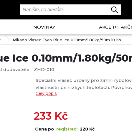
NOVINKY
AKCE 1+1, AKČ
a
Mikado Vlasec Eyes Blue Ice 0.10mm/1.80kg/50m 10 Ks
ue Ice 0.10mm/1.80kg/50
d dodavatele:
ZHD-010
Speciální vlasec určený pro zimní rybolov
vlastnosti i při nízkých teplotách. Povrch
Celý popis
minimální tření a je odolný proti UV záření.
233
Kč
Cena po
registraci:
220 Kč