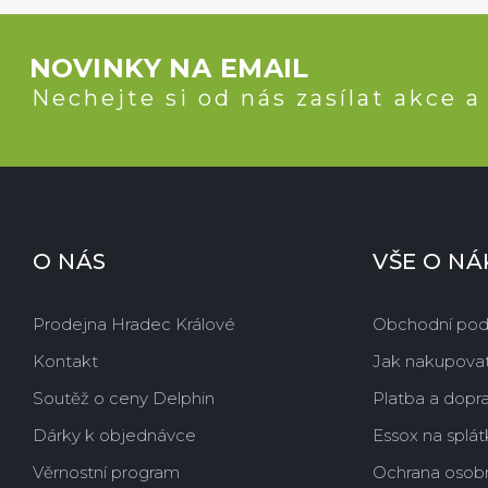
NOVINKY NA EMAIL
Nechejte si od nás zasílat akce a
O NÁS
VŠE O N
Prodejna Hradec Králové
Obchodní po
Kontakt
Jak nakupova
Soutěž o ceny Delphin
Platba a dopr
Dárky k objednávce
Essox na splát
Věrnostní program
Ochrana osobn