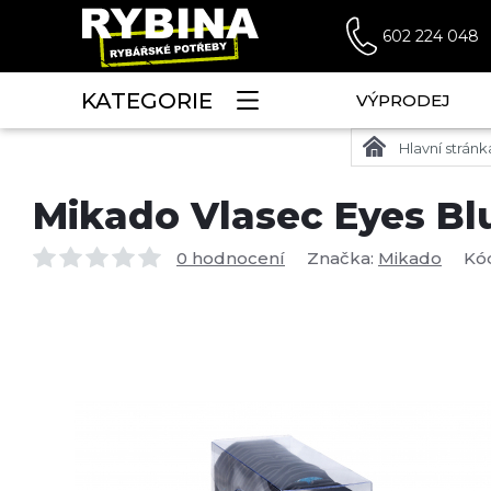
602 224 048
KATEGORIE
VÝPRODEJ
Hlavní stránk
Mikado Vlasec Eyes Bl
0 hodnocení
Značka:
Mikado
Kó