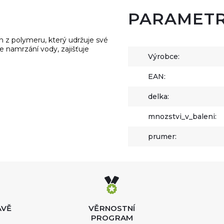
PARAMET
en z polymeru, který udržuje své
e namrzání vody, zajišťuje
Výrobce:
EAN:
delka:
mnozstvi_v_baleni:
prumer:
AVĚ
VĚRNOSTNÍ
PROGRAM