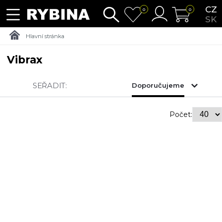
CZ
0
0
SK
Hlavní stránka
Vibrax
SEŘADIT:
Doporučujeme
Počet: