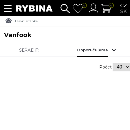
CZ
0
0
SK
Hlavní stránka
Vanfook
SEŘADIT:
Doporučujeme
Počet: